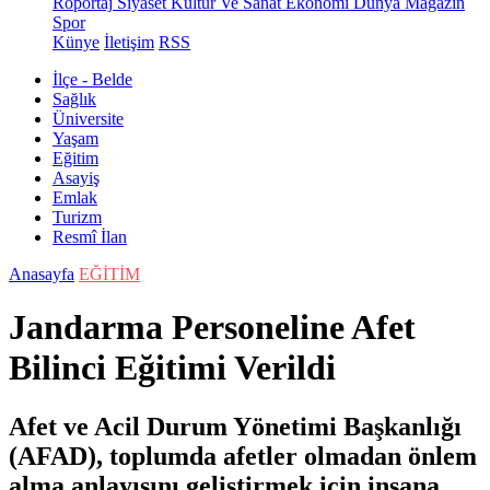
Röportaj
Siyaset
Kültür Ve Sanat
Ekonomi
Dünya
Magazin
Spor
Künye
İletişim
RSS
İlçe - Belde
Sağlık
Üniversite
Yaşam
Eğitim
Asayiş
Emlak
Turizm
Resmî İlan
Anasayfa
EĞİTİM
Jandarma Personeline Afet
Bilinci Eğitimi Verildi
Afet ve Acil Durum Yönetimi Başkanlığı
(AFAD), toplumda afetler olmadan önlem
alma anlayışını geliştirmek için insana