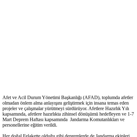
Afet ve Acil Durum Yönetimi Başkanlığı (AFAD), toplumda afetler
olmadan önlem alma anlayışını geliştirmek için insana temas eden
projeler ve çalışmalar yürütmeyi sürdürüyor. Afetlere Hazırlık Yılı
kapsamında, afetlere hazırlıkta zihinsel dönüşümü hedefleyen ve 1-7
Mart Deprem Haftası kapsamında Jandarma Komutanlıkları ve
personellerine eğitim verildi.
Her doğal Felakette olduğu gibi depremlerde de Jandarma ekipleri