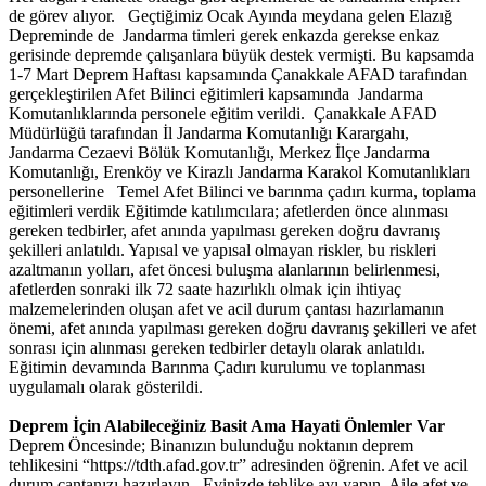
de görev alıyor. Geçtiğimiz Ocak Ayında meydana gelen Elazığ
Depreminde de Jandarma timleri gerek enkazda gerekse enkaz
gerisinde depremde çalışanlara büyük destek vermişti. Bu kapsamda
1-7 Mart Deprem Haftası kapsamında Çanakkale AFAD tarafından
gerçekleştirilen Afet Bilinci eğitimleri kapsamında Jandarma
Komutanlıklarında personele eğitim verildi. Çanakkale AFAD
Müdürlüğü tarafından İl Jandarma Komutanlığı Karargahı,
Jandarma Cezaevi Bölük Komutanlığı, Merkez İlçe Jandarma
Komutanlığı, Erenköy ve Kirazlı Jandarma Karakol Komutanlıkları
personellerine Temel Afet Bilinci ve barınma çadırı kurma, toplama
eğitimleri verdik Eğitimde katılımcılara; afetlerden önce alınması
gereken tedbirler, afet anında yapılması gereken doğru davranış
şekilleri anlatıldı. Yapısal ve yapısal olmayan riskler, bu riskleri
azaltmanın yolları, afet öncesi buluşma alanlarının belirlenmesi,
afetlerden sonraki ilk 72 saate hazırlıklı olmak için ihtiyaç
malzemelerinden oluşan afet ve acil durum çantası hazırlamanın
önemi, afet anında yapılması gereken doğru davranış şekilleri ve afet
sonrası için alınması gereken tedbirler detaylı olarak anlatıldı.
Eğitimin devamında Barınma Çadırı kurulumu ve toplanması
uygulamalı olarak gösterildi.
Deprem İçin Alabileceğiniz Basit Ama Hayati Önlemler Var
Deprem Öncesinde; Binanızın bulunduğu noktanın deprem
tehlikesini “https://tdth.afad.gov.tr” adresinden öğrenin. Afet ve acil
durum çantanızı hazırlayın. Evinizde tehlike avı yapın. Aile afet ve