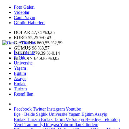
Foto Galeri
Videolar
Canlı Yayın
Günün Haberleri
DOLAR
47,74
%0,25
EURO
55,25
%0,43
G.ALTIN
6.660,55
%2,59
GÜMÜŞ
98
%3,57
İlçe - Belde
IMKB
13.779,39
%-0,14
Sağlık
BITCOIN
64.936
%0,02
Üniversite
Yaşam
Eğitim
Asayiş
Emlak
Turizm
Resmî İlan
Facebook
Twitter
Instagram
Youtube
İlçe - Belde
Sağlık
Üniversite
Yaşam
Eğitim
Asayiş
Emlak
Turizm
Emlak
Tarım Ve Sanayi
Belediye
Teknoloji
Yerel
Tanıtım
İş Dünyası
Yatırım
İlan
Gündem