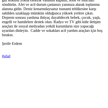
gaz kokusu yoksa elektrik vanasını kapatın; soba ve ısıtıcıları
söndürün. Afet ve acil durum çantanızı yanınıza alarak toplanma
alanına gidin. Deniz kenarındaysanız tsunami tehlikesine karşı
sahilden uzaklaşıp mümkün olduğunca yüksek yerlere çıkın.
Deprem sonrası yardıma ihtiyaç duyabilecek bebek, çocuk, yaşlı,
engelli ve hamilelere destek olun. Radyo ve TV gibi kitle iletişim
araçları ile sosyal medyadan yetkili kurumların size yapacağı
uyarıları dinleyin. Cadde ve sokakları acil yardım araçları için boş
bırakın.
Şerife Erdem
#afad