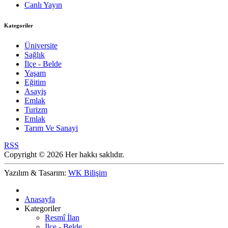
Canlı Yayın
Kategoriler
Üniversite
Sağlık
İlçe - Belde
Yaşam
Eğitim
Asayiş
Emlak
Turizm
Emlak
Tarım Ve Sanayi
RSS
Copyright © 2026 Her hakkı saklıdır.
Yazılım & Tasarım:
WK Bilişim
Anasayfa
Kategoriler
Resmî İlan
İlçe - Belde