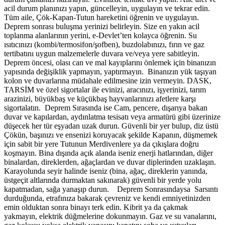
acil durum planınızı yapın, güncelleyin, uygulayın ve tekrar edin.
Tüm aile, Çök-Kapan-Tutun hareketini öğrenin ve uygulayın.
Deprem sonrası buluşma yerinizi belirleyin. Size en yakın acil
toplanma alanlarının yerini, e-Devlet’ten kolayca öğrenin. Su
ısıtıcınızı (kombi/termosifon/şofben), buzdolabınızı, fırın ve gaz
tertibatını uygun malzemelerle duvara ve/veya yere sabitleyin.
Deprem öncesi, olası can ve mal kayıplarını önlemek için binanızın
yapısında değişiklik yapmayın, yaptırmayın. Binanızın yük taşıyan
kolon ve duvarlarına müdahale edilmesine izin vermeyin. DASK,
TARSİM ve özel sigortalar ile evinizi, aracınızı, işyerinizi, tarım
arazinizi, büyükbaş ve küçükbaş hayvanlarınızı afetlere karşı
sigortalatın. Deprem Sırasında ise Cam, pencere, dışarıya bakan
duvar ve kapılardan, aydınlatma tesisatı veya armatürü gibi üzerinize
düşecek her tür eşyadan uzak durun. Güvenli bir yer bulup, diz üstü
Çökün, başınızı ve ensenizi koruyacak şekilde Kapanın, düşmemek
için sabit bir yere Tutunun Merdivenlere ya da çıkışlara doğru
koşmayın. Bina dışında açık alanda iseniz enerji hatlarından, diğer
binalardan, direklerden, ağaçlardan ve duvar diplerinden uzaklaşın.
Karayolunda seyir halinde iseniz (bina, ağaç, direklerin yanında,
üstgeçit altlarında durmaktan sakınarak) güvenli bir yerde yolu
kapatmadan, sağa yanaşıp durun. Deprem Sonrasındaysa Sarsıntı
durduğunda, etrafınıza bakarak çevreniz ve kendi emniyetinizden
emin olduktan sonra binayı terk edin. Kibrit ya da çakmak
yakmayın, elektrik düğmelerine dokunmayın. Gaz ve su vanalarını,