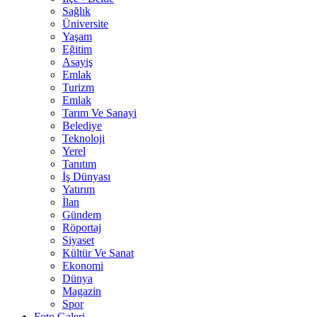
Sağlık
Üniversite
Yaşam
Eğitim
Asayiş
Emlak
Turizm
Emlak
Tarım Ve Sanayi
Belediye
Teknoloji
Yerel
Tanıtım
İş Dünyası
Yatırım
İlan
Gündem
Röportaj
Siyaset
Kültür Ve Sanat
Ekonomi
Dünya
Magazin
Spor
Foto Galeri