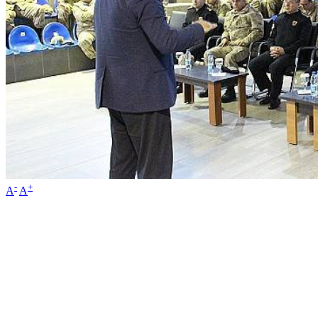
-
+
A
A