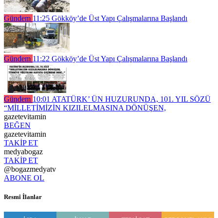
Gündem
11:25
Gökköy’de Üst Yapı Çalışmalarına Başlandı
Gündem
11:22
Gökköy’de Üst Yapı Çalışmalarına Başlandı
Gündem
10:01
ATATÜRK’ ÜN HUZURUNDA, 101. YIL SÖZÜ
“MİLLETİMİZİN KIZILELMASINA DÖNÜŞEN,
gazetevitamin
BEĞEN
gazetevitamin
TAKİP ET
medyabogaz
TAKİP ET
@bogazmedyatv
ABONE OL
Resmî İlanlar