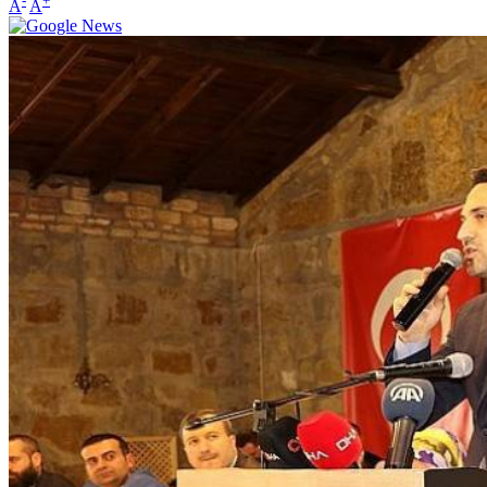
-
+
A
A