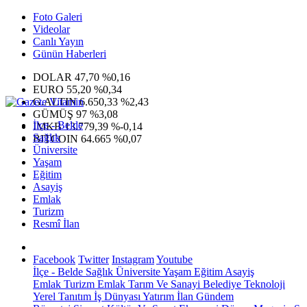
Foto Galeri
Videolar
Canlı Yayın
Günün Haberleri
DOLAR
47,70
%0,16
EURO
55,20
%0,34
G.ALTIN
6.650,33
%2,43
GÜMÜŞ
97
%3,08
İlçe - Belde
IMKB
13.779,39
%-0,14
Sağlık
BITCOIN
64.665
%0,07
Üniversite
Yaşam
Eğitim
Asayiş
Emlak
Turizm
Resmî İlan
Facebook
Twitter
Instagram
Youtube
İlçe - Belde
Sağlık
Üniversite
Yaşam
Eğitim
Asayiş
Emlak
Turizm
Emlak
Tarım Ve Sanayi
Belediye
Teknoloji
Yerel
Tanıtım
İş Dünyası
Yatırım
İlan
Gündem