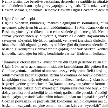
Namık Ergin, ilçe belediye başkanları, delegeler ve partililerin işt
tehdidi önlemek amacıyla görev yaptığını vurguladı. “Ülkemizin varlığını
Başkan Makas, Çanakkale Belediye Başkanı Ülgür Gökhan’ın açıklamala
Ülgür Gökhan'a tepki
Ülgür Gökhan’ın, bulunduğu makamın ağırlığını ve sorumluluğunu taş
ne demek ezberleten bir zaferin yıldönümünün, 18 Mart Çanakkale za
Başkanı, yine tüyleri diken diken eden sözlerle gündeme geldi. Kend
cemaziyelevvelinden iyi biliyoruz. Çanakkale Belediye Başkanı’nın sarf
savaşıyor’ sözlerini, büyük bir şaşkınlık ve hayret içerisinde dinled
biraz olsun akli olgunluğa erişmiş olabileceğini düşünmemizdendir. 
beslendiği kokuşmuş zihniyet tarihin çöplüğünde yok olurken, kontrol e
içindedir. Tabii eğer bu bilinç kendisinde var ise” ifadelerini kullandı.
"İnsanımızı ötekileştirerek, ayrıştıran bu dili çağın gerisinde kalan z
Ülgür Gökhan’ın açıklamalarını şiddetle kınadıklarını dile getiren
Cumhuriyetimizin tarihini okumasını tavsiye ediyorum. Belki başkan, ke
örtülemeyecek kadar güçlüdür. Bizim hakikatimiz de büyük devletimizi
karışıklığın yaşandığı, milyonlarca yeni mülteci hareketliliği olan bu
başarıyla yerine getirmektedir. Başkanın operasyonu yöneten komutanl
fotoğraflarına baksın. Sırf siyaset için, bugün sınır ötesinde büyük b
dolayı profesyonel askerliği tercih etmiş gariban aile çocukları’ ded
bu dili çağın gerisinde kalan zihin fukaralığından mı kaynaklanıyor?
Gökhan pervasızlık ve patavatsızlık konforuna sahip olduğunu mu düşü
başkanın hezeyanlarına yine onların torunları izin vermeyecektir” dedi