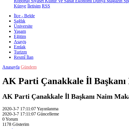
Röportaj
Siyaset
Kültür Ve Sanat
Ekonomi
Dünya
Magazin
Sp
Künye
İletişim
RSS
İlçe - Belde
Sağlık
Üniversite
Yaşam
Eğitim
Asayiş
Emlak
Turizm
Resmî İlan
Anasayfa
Gündem
AK Parti Çanakkale İl Başkanı
AK Parti Çanakkale İl Başkanı Naim Makas,
2020-3-7 17:11:07
Yayınlanma
2020-3-7 17:11:07
Güncelleme
0
Yorum
1178
Gösterim