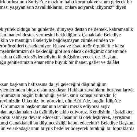
 Türk ordusunun Suriye’de mazlum halkı korumak ve sınıra gelecek bir
ması yaşayanların zavallılıklarını, onlara acıyarak izliyoruz” diyen
tek yürek olduğu bu günlerde, dünyaya destan ne demek, kahramanlık
ından manevi destek vermesini beklediğimiz Çanakkale Belediye
aklın ve mantığın ilkeleriyle bağdaşmayan cümlelerinden ve
ör örgütleri destekleniyor. Rusya ve Esad terör örgütlerine karşı
hemşehrilerimizin de beklediği gibi son olacak dediğimiz döneminde
 adına üzülerek söylemeliyim ki değiştirmeyecek de. Başkan,
ğu şehitlerimizin emanetine büyük bir ihanet, gaflet ve dalâlet
ksun başkanın hafızasına da iyi geleceğini düşündüğüm
ylemlerinden biraz olsun uzaklaşır. Hakikat zavallıların hezeyanlarıyla
 Ordumuzun bugün bulunduğu yerler, sınır komşularımızdır. İç
görevimizdir. Ülkemiz, bu görevini, dün Afrin’de, bugün İdlip’de
ir. Ordumuzun başkomutanının ismini merak ediyorsa arşiv
lan açıklamaları da üzüntüyle takip ediyoruz. Kendisinin, ‘İşsizlikten
orku salmaya devam edecektir. İnsanımızı ötekileştirerek, ayrıştıran
Hangi Çanakkaleli bu düşüncesizliği kabul edecektir? Belediye Başkanı
ün ve arkadaşlarının büyük bedeller ödeyerek bıraktığı bu topraklarda