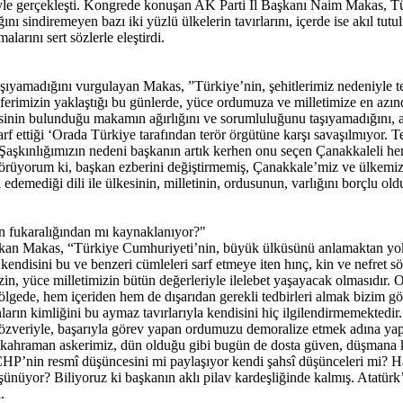
irakiyle gerçekleşti. Kongrede konuşan AK Parti İl Başkanı Naim Makas,
 sindiremeyen bazı iki yüzlü ülkelerin tavırlarını, içerde ise akıl tutul
rını sert sözlerle eleştirdi.
ıyamadığını vurgulayan Makas, ”Türkiye’nin, şehitlerimiz nedeniyle 
ferimizin yaklaştığı bu günlerde, yüce ordumuza ve milletimize en az
isinin bulunduğu makamın ağırlığını ve sorumluluğunu taşıyamadığını, 
 ettiği ‘Orada Türkiye tarafından terör örgütüne karşı savaşılmıyor. Ter
ik. Şaşkınlığımızın nedeni başkanın artık kerhen onu seçen Çanakkaleli 
Görüyorum ki, başkan ezberini değiştirmemiş, Çanakkale’miz ve ülkemiz
demediği dili ile ülkesinin, milletinin, ordusunun, varlığını borçlu oldu
ihin fukaralığından mı kaynaklanıyor?"
 Başkan Makas, “Türkiye Cumhuriyeti’nin, büyük ülküsünü anlamaktan yo
ndisini bu ve benzeri cümleleri sarf etmeye iten hınç, kin ve nefret sö
n, yüce milletimizin bütün değerleriyle ilelebet yaşayacak olmasıdır.
 bölgede, hem içeriden hem de dışarıdan gerekli tedbirleri almak bizim 
arın kimliğini bu aymaz tavırlarıyla kendisini hiç ilgilendirmemekted
ir özveriyle, başarıyla görev yapan ordumuzu demoralize etmek adına yapı
iği kahraman askerimiz, dün olduğu gibi bugün de dosta güven, düşmana k
 CHP’nin resmî düşüncesini mi paylaşıyor kendi şahsî düşünceleri mi? 
nüyor? Biliyoruz ki başkanın aklı pilav kardeşliğinde kalmış. Atatürk’
.