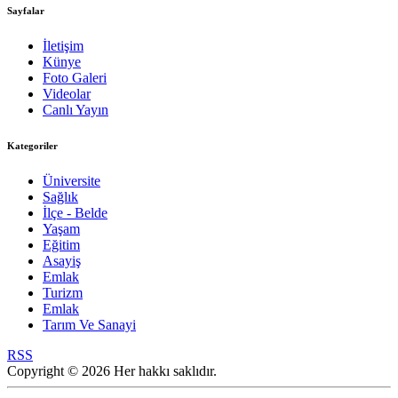
Sayfalar
İletişim
Künye
Foto Galeri
Videolar
Canlı Yayın
Kategoriler
Üniversite
Sağlık
İlçe - Belde
Yaşam
Eğitim
Asayiş
Emlak
Turizm
Emlak
Tarım Ve Sanayi
RSS
Copyright © 2026 Her hakkı saklıdır.