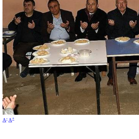
-
+
A
A