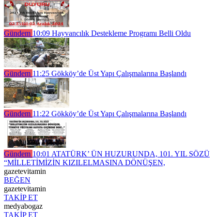
Gündem
10:09
Hayvancılık Destekleme Programı Belli Oldu
Gündem
11:25
Gökköy’de Üst Yapı Çalışmalarına Başlandı
Gündem
11:22
Gökköy’de Üst Yapı Çalışmalarına Başlandı
Gündem
10:01
ATATÜRK’ ÜN HUZURUNDA, 101. YIL SÖZÜ
“MİLLETİMİZİN KIZILELMASINA DÖNÜŞEN,
gazetevitamin
BEĞEN
gazetevitamin
TAKİP ET
medyabogaz
TAKİP ET