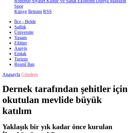
Röportaj
Siyaset
Kültür Ve Sanat
Ekonomi
Dünya
Magazin
Spor
Künye
İletişim
RSS
İlçe - Belde
Sağlık
Üniversite
Yaşam
Eğitim
Asayiş
Emlak
Turizm
Resmî İlan
Anasayfa
Gündem
Dernek tarafından şehitler için
okutulan mevlide büyük
katılım
Yaklaşık bir yık kadar önce kurulan