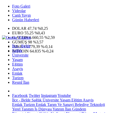
Foto Galeri
Videolar
Canlı Yayın
Günün Haberleri
DOLAR
47,74
%0,25
EURO
55,25
%0,43
G.ALTIN
6.660,55
%2,59
GÜMÜŞ
98
%3,57
İlçe - Belde
IMKB
13.779,39
%-0,14
Sağlık
BITCOIN
64.835
%-0,24
Üniversite
Yaşam
Eğitim
Asayiş
Emlak
Turizm
Resmî İlan
Facebook
Twitter
Instagram
Youtube
İlçe - Belde
Sağlık
Üniversite
Yaşam
Eğitim
Asayiş
Emlak
Turizm
Emlak
Tarım Ve Sanayi
Belediye
Teknoloji
Yerel
Tanıtım
İş Dünyası
Yatırım
İlan
Gündem