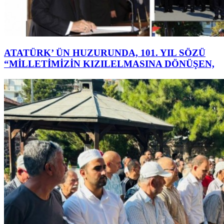
ATATÜRK’ ÜN HUZURUNDA, 101. YIL SÖZÜ
“MİLLETİMİZİN KIZILELMASINA DÖNÜŞEN,