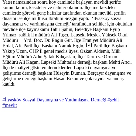
Yatsı namazından sonra köy camiinde başlayan mevlidi şerifte
kuranı kerim, kasideler ve ilahiler okundu. İlçe merkezdeki
camilerde görevli genç hafızlar tarafından okunan mevlidi şerifin
duasını ise ilçe müftüsü İbrahim Sezgin yaptı. ‘İlyasköy sosyal
dayanışma ve yardımlaşma derneği’ tarafından şehitler için okutulan
mevlide ilçe kaymakamı Tahir Şahin, Belediye Başkanı Eyüp
Yılmaz, sağlık il müdürü Ali Taşçı, Lapseki Meslek Yüksek Okul
Müdürü Yrd. Doc. Dr. Engin Gür, İlçe Emniyet Müdürü Ali
Erdal, AK Parti İlçe Başkanı Namık Ergin, İYİ Parti ilçe Başkanı
Yakup Uzun, CHP İl genel meclis üyesi Özkan Aldemir, Milli
Eğitim Müdürü Adın Şafak Kılıçaslan, İlçe Tarım ve Orman
Müdürü Ali Kaçan, Lapseki Muhtarlar derneği başkanı Mehti Arıcı,
İlçede faaliyet gösteren derneklerden Lapseki dayanışma ve
geliştirme derneği başkanı Hüseyin Duman, Berçayır dayanışma ve
geliştirme derneği başkanı Hasan Erkan ve çok sayıda vatandaş
katıldı.
#İlyasköy Sosyal Dayanışma ve Yardımlaşma Derneği
#şehit
#mevlit