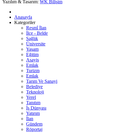
Yazılım & Tasarım:
WK Bilişim
Anasayfa
Kategoriler
Resmî İlan
İlçe - Belde
Sağlık
Üniversite
Yaşam
Eğitim
Asayiş
Emlak
Turizm
Emlak
Tarım Ve Sanayi
Belediye
Teknoloji
Yerel
Tanıtım
İş Dünyası
Yatırım
İlan
Gündem
Röportaj