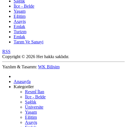
Sağlık
İlçe - Belde
Yaşam
Eğitim
Asayiş
Emlak
Turizm
Emlak
Tarım Ve Sanayi
RSS
Copyright © 2026 Her hakkı saklıdır.
Yazılım & Tasarım:
WK Bilişim
Anasayfa
Kategoriler
Resmî İlan
İlçe - Belde
Sağlık
Üniversite
Yaşam
Eğitim
Asayiş