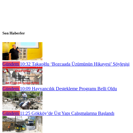
Son Haberler
Gündem
10:32
Takaoğlu ‘Bozcaada Üzümünün Hikayesi’ Söyleşişi
Gündem
10:09
Hayvancılık Destekleme Programı Belli Oldu
Gündem
11:25
Gökköy’de Üst Yapı Çalışmalarına Başlandı