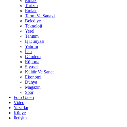
Emlak
Turizm
Emlak
Tarım Ve Sanayi
Belediye
Teknoloji
Yerel
Tanıtım
İş Dünyası
Yatırım
İlan
Gündem
Röportaj
Siyaset
Kültür Ve Sanat
Ekonomi
Dünya
Magazin
Spor
Foto Galeri
Video
Yazarlar
Künye
İletişim