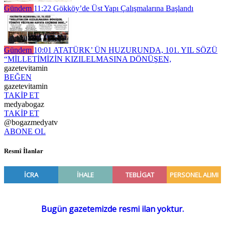
Gündem
11:22
Gökköy’de Üst Yapı Çalışmalarına Başlandı
Gündem
10:01
ATATÜRK’ ÜN HUZURUNDA, 101. YIL SÖZÜ
“MİLLETİMİZİN KIZILELMASINA DÖNÜŞEN,
gazetevitamin
BEĞEN
gazetevitamin
TAKİP ET
medyabogaz
TAKİP ET
@bogazmedyatv
ABONE OL
Resmî İlanlar