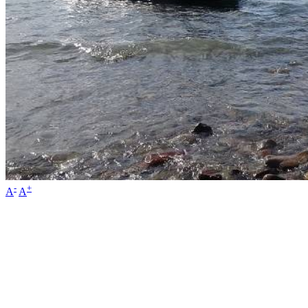
-
+
A
A