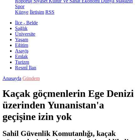
Röportaj
Siyaset
Kültür Ve Sanat
Ekonomi
Dünya
Magazin
Spor
Künye
İletişim
RSS
İlçe - Belde
Sağlık
Üniversite
Yaşam
Eğitim
Asayiş
Emlak
Turizm
Resmî İlan
Anasayfa
Gündem
Kaçak göçmenlerin Ege Denizi
üzerinden Yunanistan'a
geçişine izin yok
Sahil Güvenlik Komutanlığı, kaçak