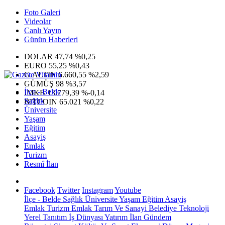
Foto Galeri
Videolar
Canlı Yayın
Günün Haberleri
DOLAR
47,74
%0,25
EURO
55,25
%0,43
G.ALTIN
6.660,55
%2,59
GÜMÜŞ
98
%3,57
İlçe - Belde
IMKB
13.779,39
%-0,14
Sağlık
BITCOIN
65.021
%0,22
Üniversite
Yaşam
Eğitim
Asayiş
Emlak
Turizm
Resmî İlan
Facebook
Twitter
Instagram
Youtube
İlçe - Belde
Sağlık
Üniversite
Yaşam
Eğitim
Asayiş
Emlak
Turizm
Emlak
Tarım Ve Sanayi
Belediye
Teknoloji
Yerel
Tanıtım
İş Dünyası
Yatırım
İlan
Gündem