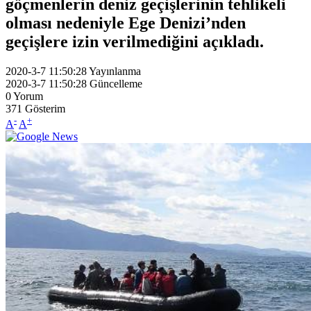
göçmenlerin deniz geçişlerinin tehlikeli
olması nedeniyle Ege Denizi’nden
geçişlere izin verilmediğini açıkladı.
2020-3-7 11:50:28
Yayınlanma
2020-3-7 11:50:28
Güncelleme
0
Yorum
371
Gösterim
-
+
A
A