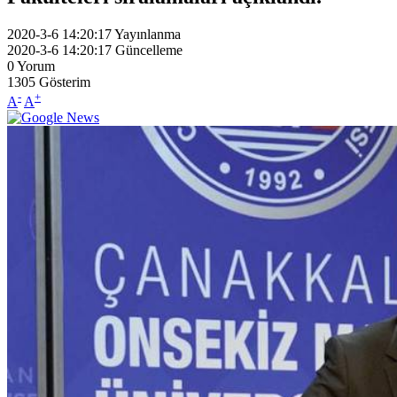
2020-3-6 14:20:17
Yayınlanma
2020-3-6 14:20:17
Güncelleme
0
Yorum
1305
Gösterim
-
+
A
A