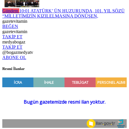
Gündem
10:01
ATATÜRK’ ÜN HUZURUNDA, 101. YIL SÖZÜ
“MİLLETİMİZİN KIZILELMASINA DÖNÜŞEN,
gazetevitamin
BEĞEN
gazetevitamin
TAKİP ET
medyabogaz
TAKİP ET
@bogazmedyatv
ABONE OL
Resmî İlanlar