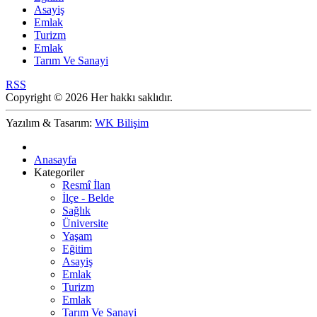
Asayiş
Emlak
Turizm
Emlak
Tarım Ve Sanayi
RSS
Copyright © 2026 Her hakkı saklıdır.
Yazılım & Tasarım:
WK Bilişim
Anasayfa
Kategoriler
Resmî İlan
İlçe - Belde
Sağlık
Üniversite
Yaşam
Eğitim
Asayiş
Emlak
Turizm
Emlak
Tarım Ve Sanayi