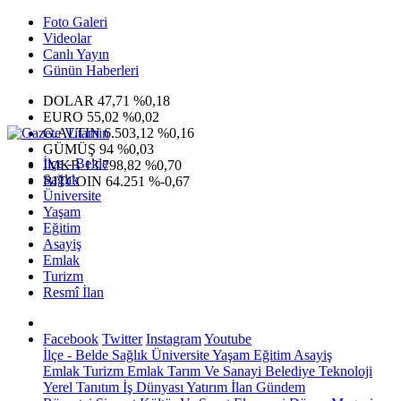
Foto Galeri
Videolar
Canlı Yayın
Günün Haberleri
DOLAR
47,71
%0,18
EURO
55,02
%0,02
G.ALTIN
6.503,12
%0,16
GÜMÜŞ
94
%0,03
İlçe - Belde
IMKB
13.798,82
%0,70
Sağlık
BITCOIN
64.251
%-0,67
Üniversite
Yaşam
Eğitim
Asayiş
Emlak
Turizm
Resmî İlan
Facebook
Twitter
Instagram
Youtube
İlçe - Belde
Sağlık
Üniversite
Yaşam
Eğitim
Asayiş
Emlak
Turizm
Emlak
Tarım Ve Sanayi
Belediye
Teknoloji
Yerel
Tanıtım
İş Dünyası
Yatırım
İlan
Gündem