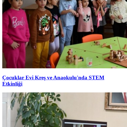
Çocuklar Evi Kreş ve Anaokulu'nda STEM
Etkinliği