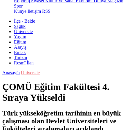
Röportaj
Siyaset
Kültür Ve Sanat
Ekonomi
Dünya
Magazin
Spor
Künye
İletişim
RSS
İlçe - Belde
Sağlık
Üniversite
Yaşam
Eğitim
Asayiş
Emlak
Turizm
Resmî İlan
Anasayfa
Üniversite
ÇOMÜ Eğitim Fakültesi 4.
Sıraya Yükseldi
Türk yükseköğretim tarihinin en büyük
çalışması olan Devlet Üniversiteleri ve
Fakülteleri sıralamaları açıklandı.