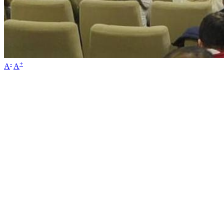
-
+
A
A