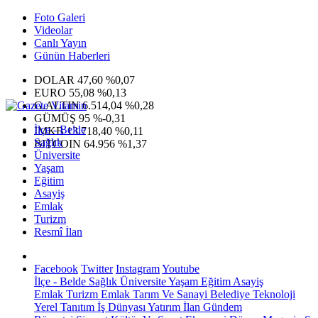
Foto Galeri
Videolar
Canlı Yayın
Günün Haberleri
DOLAR
47,60
%0,07
EURO
55,08
%0,13
G.ALTIN
6.514,04
%0,28
GÜMÜŞ
95
%-0,31
İlçe - Belde
IMKB
13.718,40
%0,11
Sağlık
BITCOIN
64.956
%1,37
Üniversite
Yaşam
Eğitim
Asayiş
Emlak
Turizm
Resmî İlan
Facebook
Twitter
Instagram
Youtube
İlçe - Belde
Sağlık
Üniversite
Yaşam
Eğitim
Asayiş
Emlak
Turizm
Emlak
Tarım Ve Sanayi
Belediye
Teknoloji
Yerel
Tanıtım
İş Dünyası
Yatırım
İlan
Gündem