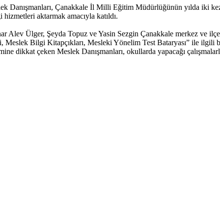
k Danışmanları, Çanakkale İl Milli Eğitim Müdürlüğünün yılda iki kez 
iği hizmetleri aktarmak amacıyla katıldı.
r Alev Ülger, Şeyda Topuz ve Yasin Sezgin Çanakkale merkez ve ilçe
eslek Bilgi Kitapçıkları, Mesleki Yönelim Test Bataryası” ile ilgili bi
emine dikkat çeken Meslek Danışmanları, okullarda yapacağı çalışmalarla