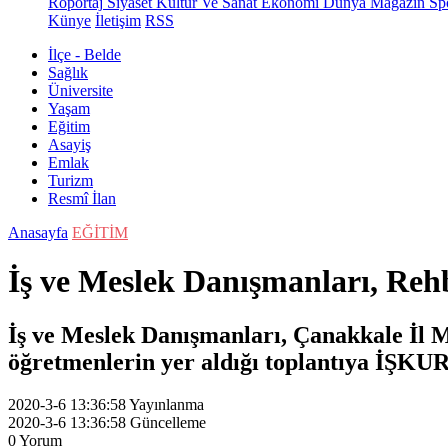
Röportaj
Siyaset
Kültür Ve Sanat
Ekonomi
Dünya
Magazin
Sp
Künye
İletişim
RSS
İlçe - Belde
Sağlık
Üniversite
Yaşam
Eğitim
Asayiş
Emlak
Turizm
Resmî İlan
Anasayfa
EĞİTİM
İş ve Meslek Danışmanları, Rehb
İş ve Meslek Danışmanları, Çanakkale İl M
öğretmenlerin yer aldığı toplantıya İŞKUR’u
2020-3-6 13:36:58
Yayınlanma
2020-3-6 13:36:58
Güncelleme
0
Yorum