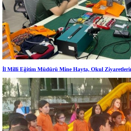
İl Milli Eğitim Müdürü Mine Hayta, Okul Ziyaretler