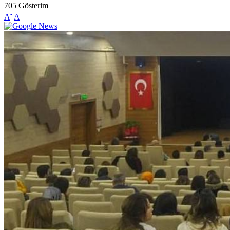
705
Gösterim
-
+
A
A