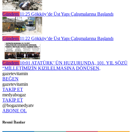
Gündem
11:25
Gökköy’de Üst Yapı Çalışmalarına Başlandı
Gündem
11:22
Gökköy’de Üst Yapı Çalışmalarına Başlandı
Gündem
10:01
ATATÜRK’ ÜN HUZURUNDA, 101. YIL SÖZÜ
“MİLLETİMİZİN KIZILELMASINA DÖNÜŞEN,
gazetevitamin
BEĞEN
gazetevitamin
TAKİP ET
medyabogaz
TAKİP ET
@bogazmedyatv
ABONE OL
Resmî İlanlar