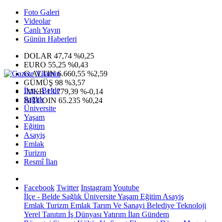
Foto Galeri
Videolar
Canlı Yayın
Günün Haberleri
DOLAR
47,74
%0,25
EURO
55,25
%0,43
G.ALTIN
6.660,55
%2,59
GÜMÜŞ
98
%3,57
İlçe - Belde
IMKB
13.779,39
%-0,14
Sağlık
BITCOIN
65.235
%0,24
Üniversite
Yaşam
Eğitim
Asayiş
Emlak
Turizm
Resmî İlan
Facebook
Twitter
Instagram
Youtube
İlçe - Belde
Sağlık
Üniversite
Yaşam
Eğitim
Asayiş
Emlak
Turizm
Emlak
Tarım Ve Sanayi
Belediye
Teknoloji
Yerel
Tanıtım
İş Dünyası
Yatırım
İlan
Gündem