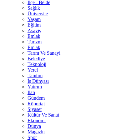
İlçe - Belde
Sağlık
Üniversite
Yaşam
Eğitim
Asayiş
Emlak
Turizm
Emlak
Tarım Ve Sanayi
Belediye
Teknoloji
Yerel
Tanıtım
İş Dünyası
Yatırım
İlan
Gündem
Röportaj
Siyaset
Kültür Ve Sanat
Ekonomi
Dünya
Magazin
Spor