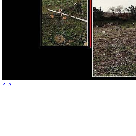
-
+
A
A