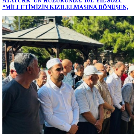
ATATÜRK’ ÜN HUZURUNDA, 101. YIL SÖZÜ
“MİLLETİMİZİN KIZILELMASINA DÖNÜŞEN,