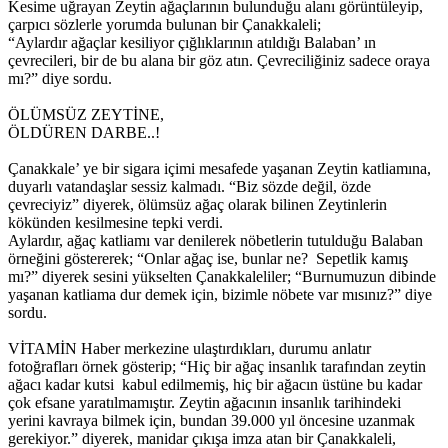
Kesime uğrayan Zeytin ağaçlarının bulunduğu alanı görüntüleyip,
çarpıcı sözlerle yorumda bulunan bir Çanakkaleli;
“Aylardır ağaçlar kesiliyor çığlıklarının atıldığı Balaban’ ın
çevrecileri, bir de bu alana bir göz atın. Çevreciliğiniz sadece oraya
mı?” diye sordu.
ÖLÜMSÜZ ZEYTİNE,
ÖLDÜREN DARBE..!
Çanakkale’ ye bir sigara içimi mesafede yaşanan Zeytin katliamına,
duyarlı vatandaşlar sessiz kalmadı. “Biz sözde değil, özde
çevreciyiz” diyerek, ölümsüz ağaç olarak bilinen Zeytinlerin
kökünden kesilmesine tepki verdi.
Aylardır, ağaç katliamı var denilerek nöbetlerin tutulduğu Balaban
örneğini göstererek; “Onlar ağaç ise, bunlar ne? Sepetlik kamış
mı?” diyerek sesini yükselten Çanakkaleliler; “Burnumuzun dibinde
yaşanan katliama dur demek için, bizimle nöbete var mısınız?” diye
sordu.
VİTAMİN Haber merkezine ulaştırdıkları, durumu anlatır
fotoğrafları örnek gösterip; “Hiç bir ağaç insanlık tarafından zeytin
ağacı kadar kutsi kabul edilmemiş, hiç bir ağacın üstüne bu kadar
çok efsane yaratılmamıştır. Zeytin ağacının insanlık tarihindeki
yerini kavraya bilmek için, bundan 39.000 yıl öncesine uzanmak
gerekiyor.” diyerek, manidar çıkışa imza atan bir Çanakkaleli,