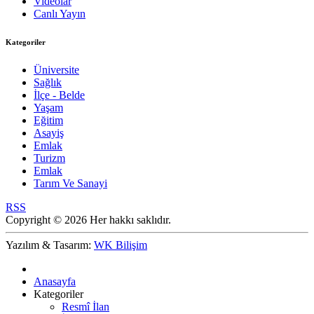
Videolar
Canlı Yayın
Kategoriler
Üniversite
Sağlık
İlçe - Belde
Yaşam
Eğitim
Asayiş
Emlak
Turizm
Emlak
Tarım Ve Sanayi
RSS
Copyright © 2026 Her hakkı saklıdır.
Yazılım & Tasarım:
WK Bilişim
Anasayfa
Kategoriler
Resmî İlan