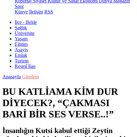
Röportaj
Siyaset
Kültür Ve Sanat
Ekonomi
Dünya
Magazin
Spor
Künye
İletişim
RSS
İlçe - Belde
Sağlık
Üniversite
Yaşam
Eğitim
Asayiş
Emlak
Turizm
Resmî İlan
Anasayfa
Gündem
BU KATLİAMA KİM DUR
DİYECEK?, “ÇAKMASI
BARİ BİR SES VERSE..!”
İnsanlığın Kutsi kabul ettiği Zeytin