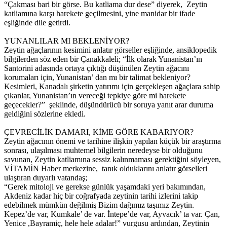
“Çakması bari bir görse. Bu katliama dur dese” diyerek, Zeytin
katliamına karşı harekete geçilmesini, yine manidar bir ifade
eşliğinde dile getirdi.
YUNANLILAR MI BEKLENİYOR?
Zeytin ağaçlarının kesimini anlatır görseller eşliğinde, ansiklopedik
bilgilerden söz eden bir Çanakkaleli; “İlk olarak Yunanistan’ın
Santorini adasında ortaya çıktığı düşünülen Zeytin ağacını
korumaları için, Yunanistan’ dan mı bir talimat bekleniyor?
Kesimleri, Kanadalı şirketin yatırımı için gerçekleşen ağaçlara sahip
çıkanlar, Yunanistan’ın vereceği tepkiye göre mi harekete
geçecekler?” şeklinde, düşündürücü bir soruya yanıt arar duruma
geldiğini sözlerine ekledi.
ÇEVRECİLİK DAMARI, KİME GÖRE KABARIYOR?
Zeytin ağacının önemi ve tarihine ilişkin yapılan küçük bir araştırma
sonrası, ulaşılması muhtemel bilgilerin neredeyse bir olduğunu
savunan, Zeytin katliamına sessiz kalınmaması gerektiğini söyleyen,
VİTAMİN Haber merkezine, tanık olduklarını anlatır görselleri
ulaştıran duyarlı vatandaş;
“Gerek mitoloji ve gerekse günlük yaşamdaki yeri bakımından,
Akdeniz kadar hiç bir coğrafyada zeytinin tarihi izlerini takip
edebilmek mümkün değilmiş Bizim dağımız taşımız Zeytin.
Kepez’de var, Kumkale’ de var. İntepe’de var, Ayvacık’ ta var. Çan,
Yenice ,Bayramiç, hele hele adalar!” vurgusu ardından, Zeytinin