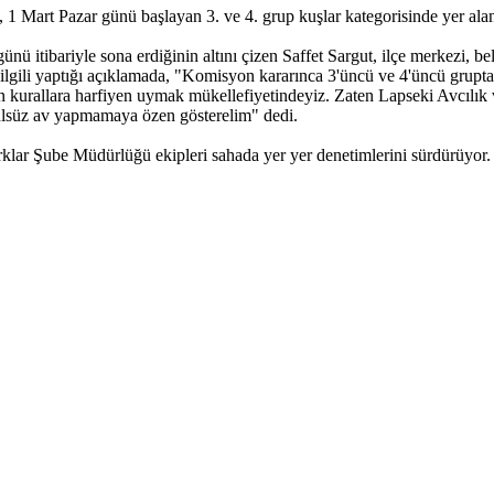
t, 1 Mart Pazar günü başlayan 3. ve 4. grup kuşlar kategorisinde yer 
ü itibariyle sona erdiğinin altını çizen Saffet Sargut, ilçe merkezi, 
ilgili yaptığı açıklamada, "Komisyon kararınca 3'üncü ve 4'üncü grupta
çin kurallara harfiyen uymak mükellefiyetindeyiz. Zaten Lapseki Avcılık
usulsüz av yapmamaya özen gösterelim" dedi.
klar Şube Müdürlüğü ekipleri sahada yer yer denetimlerini sürdürüyor.