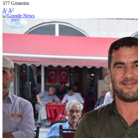
377
Gösterim
-
+
A
A