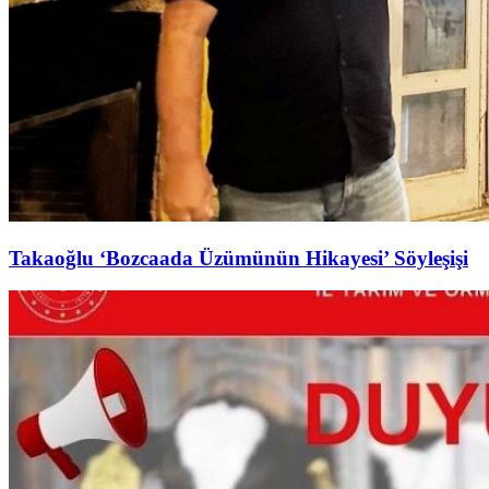
Takaoğlu ‘Bozcaada Üzümünün Hikayesi’ Söyleşişi