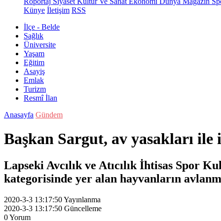
Röportaj
Siyaset
Kültür Ve Sanat
Ekonomi
Dünya
Magazin
Sp
Künye
İletişim
RSS
İlçe - Belde
Sağlık
Üniversite
Yaşam
Eğitim
Asayiş
Emlak
Turizm
Resmî İlan
Anasayfa
Gündem
Başkan Sargut, av yasakları ile 
Lapseki Avcılık ve Atıcılık İhtisas Spor K
kategorisinde yer alan hayvanların avlan
2020-3-3 13:17:50
Yayınlanma
2020-3-3 13:17:50
Güncelleme
0
Yorum