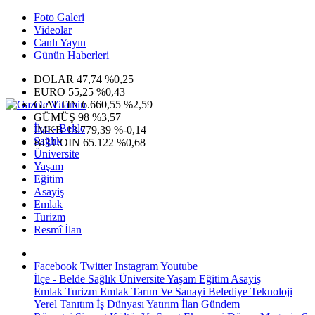
Foto Galeri
Videolar
Canlı Yayın
Günün Haberleri
DOLAR
47,74
%0,25
EURO
55,25
%0,43
G.ALTIN
6.660,55
%2,59
GÜMÜŞ
98
%3,57
İlçe - Belde
IMKB
13.779,39
%-0,14
Sağlık
BITCOIN
65.122
%0,68
Üniversite
Yaşam
Eğitim
Asayiş
Emlak
Turizm
Resmî İlan
Facebook
Twitter
Instagram
Youtube
İlçe - Belde
Sağlık
Üniversite
Yaşam
Eğitim
Asayiş
Emlak
Turizm
Emlak
Tarım Ve Sanayi
Belediye
Teknoloji
Yerel
Tanıtım
İş Dünyası
Yatırım
İlan
Gündem