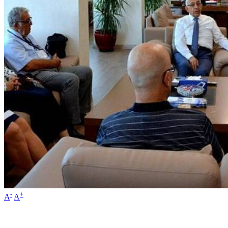
-
+
A
A