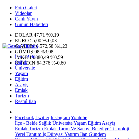
Foto Galeri
Videolar
Canlı Yayın
Günün Haberleri
DOLAR
47,71
%0,19
EURO
55,00
%-0,03
G.ALTIN
6.572,58
%1,23
GÜMÜŞ
98
%3,98
İlçe - Belde
IMKB
13.880,49
%0,59
Sağlık
BITCOIN
64.376
%-0,60
Üniversite
Yaşam
Eğitim
Asayiş
Emlak
Turizm
Resmî İlan
Facebook
Twitter
Instagram
Youtube
İlçe - Belde
Sağlık
Üniversite
Yaşam
Eğitim
Asayiş
Emlak
Turizm
Emlak
Tarım Ve Sanayi
Belediye
Teknoloji
Yerel
Tanıtım
İş Dünyası
Yatırım
İlan
Gündem