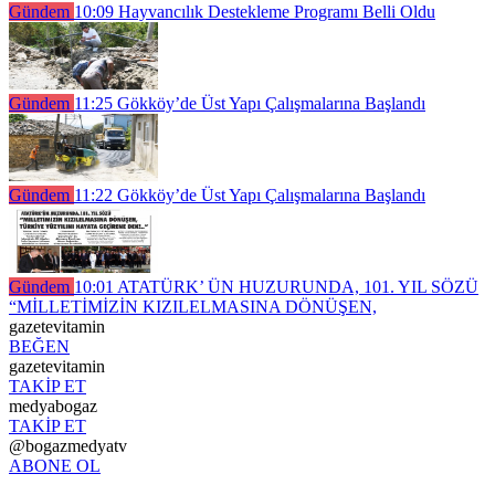
Gündem
10:09
Hayvancılık Destekleme Programı Belli Oldu
Gündem
11:25
Gökköy’de Üst Yapı Çalışmalarına Başlandı
Gündem
11:22
Gökköy’de Üst Yapı Çalışmalarına Başlandı
Gündem
10:01
ATATÜRK’ ÜN HUZURUNDA, 101. YIL SÖZÜ
“MİLLETİMİZİN KIZILELMASINA DÖNÜŞEN,
gazetevitamin
BEĞEN
gazetevitamin
TAKİP ET
medyabogaz
TAKİP ET
@bogazmedyatv
ABONE OL