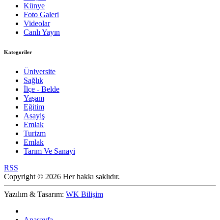
Künye
Foto Galeri
Videolar
Canlı Yayın
Kategoriler
Üniversite
Sağlık
İlçe - Belde
Yaşam
Eğitim
Asayiş
Emlak
Turizm
Emlak
Tarım Ve Sanayi
RSS
Copyright © 2026 Her hakkı saklıdır.
Yazılım & Tasarım:
WK Bilişim
Anasayfa