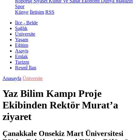
Röportaj
Siyaset
Kültür Ve Sanat
Ekonomi
Dünya
Magazin
Spor
Künye
İletişim
RSS
İlçe - Belde
Sağlık
Üniversite
Yaşam
Eğitim
Asayiş
Emlak
Turizm
Resmî İlan
Anasayfa
Üniversite
Yaz Bilim Kampı Proje
Ekibinden Rektör Murat’a
ziyaret
Çanakkale Onsekiz Mart Üniversitesi