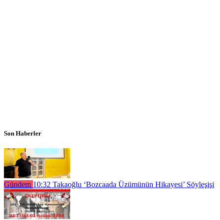
Son Haberler
Gündem
10:32
Takaoğlu ‘Bozcaada Üzümünün Hikayesi’ Söyleşişi