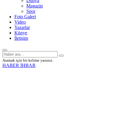
Dünya
Magazin
Spor
Foto Galeri
Video
Yazarlar
Künye
İletişim
Aramak için bir kelime yazınız.
HABER İHBAR