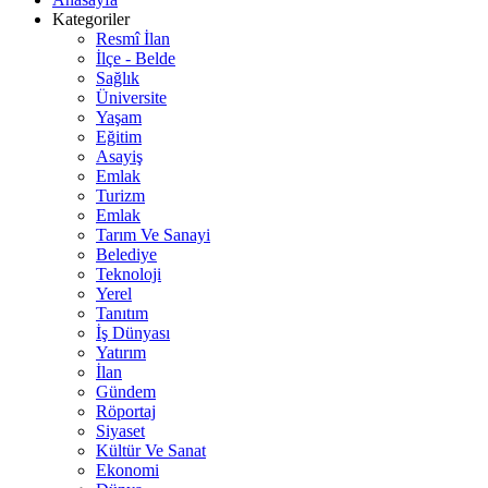
Kategoriler
Resmî İlan
İlçe - Belde
Sağlık
Üniversite
Yaşam
Eğitim
Asayiş
Emlak
Turizm
Emlak
Tarım Ve Sanayi
Belediye
Teknoloji
Yerel
Tanıtım
İş Dünyası
Yatırım
İlan
Gündem
Röportaj
Siyaset
Kültür Ve Sanat
Ekonomi