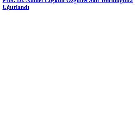
Prof. Dr. Ahmet Coşkun Özgünel Son Yolculuğuna
Uğurlandı