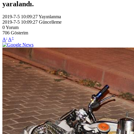
yaralandı.
2019-7-5 10:09:27
Yayınlanma
2019-7-5 10:09:27
Güncelleme
0
Yorum
706
Gösterim
-
+
A
A