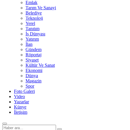
Emlak
Tarım Ve Sanayi
Belediye
Teknoloji
Yerel
Tanıtım
İş Dünyası
Yatırım
İlan
Gündem
Röportaj
Siyaset
Kültür Ve Sanat
Ekonomi
Dünya
Magazin
Spor
Foto Galeri
Video
Yazarlar
Künye
İletişim