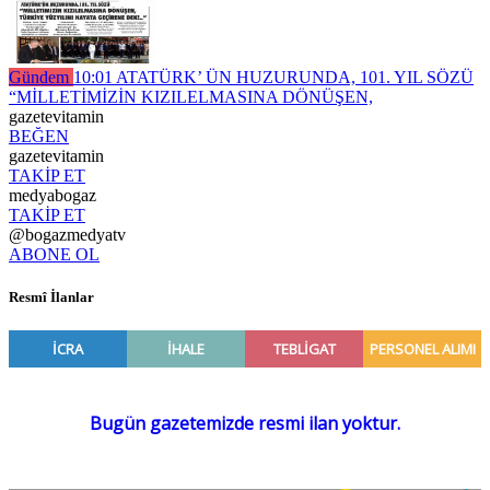
Gündem
10:01
ATATÜRK’ ÜN HUZURUNDA, 101. YIL SÖZÜ
“MİLLETİMİZİN KIZILELMASINA DÖNÜŞEN,
gazetevitamin
BEĞEN
gazetevitamin
TAKİP ET
medyabogaz
TAKİP ET
@bogazmedyatv
ABONE OL
Resmî İlanlar