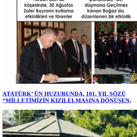
ATATÜRK’ ÜN HUZURUNDA, 101. YIL SÖZÜ
“MİLLETİMİZİN KIZILELMASINA DÖNÜŞEN,