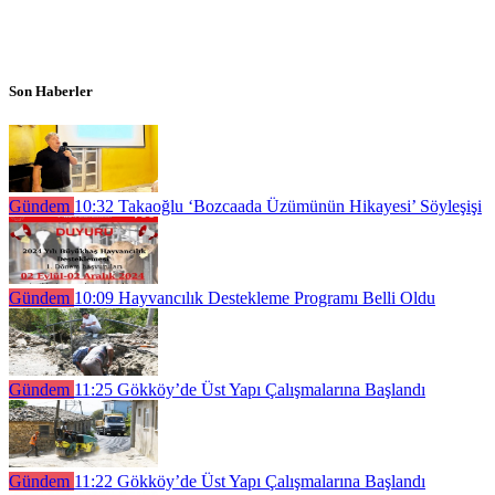
Son Haberler
Gündem
10:32
Takaoğlu ‘Bozcaada Üzümünün Hikayesi’ Söyleşişi
Gündem
10:09
Hayvancılık Destekleme Programı Belli Oldu
Gündem
11:25
Gökköy’de Üst Yapı Çalışmalarına Başlandı
Gündem
11:22
Gökköy’de Üst Yapı Çalışmalarına Başlandı