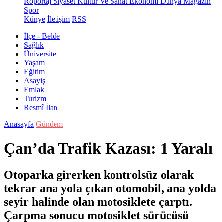
Röportaj
Siyaset
Kültür Ve Sanat
Ekonomi
Dünya
Magazin
Spor
Künye
İletişim
RSS
İlçe - Belde
Sağlık
Üniversite
Yaşam
Eğitim
Asayiş
Emlak
Turizm
Resmî İlan
Anasayfa
Gündem
Çan’da Trafik Kazası: 1 Yaralı
Otoparka girerken kontrolsüz olarak
tekrar ana yola çıkan otomobil, ana yolda
seyir halinde olan motosiklete çarptı.
Çarpma sonucu motosiklet sürücüsü