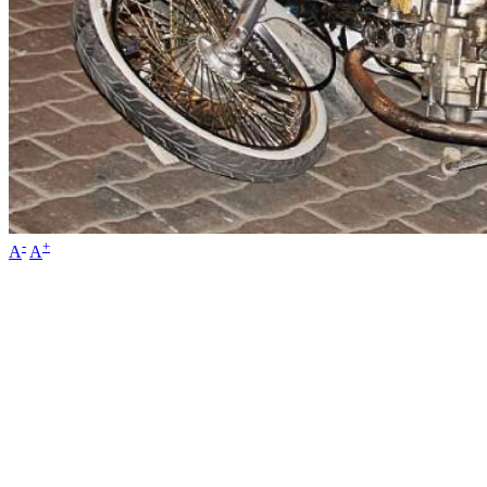
-
+
A
A