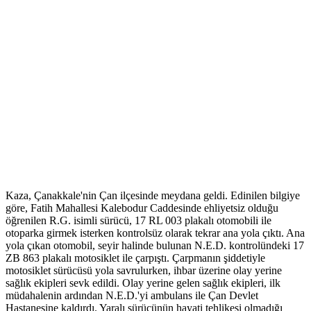
Kaza, Çanakkale'nin Çan ilçesinde meydana geldi. Edinilen bilgiye
göre, Fatih Mahallesi Kalebodur Caddesinde ehliyetsiz olduğu
öğrenilen R.G. isimli sürücü, 17 RL 003 plakalı otomobili ile
otoparka girmek isterken kontrolsüz olarak tekrar ana yola çıktı. Ana
yola çıkan otomobil, seyir halinde bulunan N.E.D. kontrolündeki 17
ZB 863 plakalı motosiklet ile çarpıştı. Çarpmanın şiddetiyle
motosiklet sürücüsü yola savrulurken, ihbar üzerine olay yerine
sağlık ekipleri sevk edildi. Olay yerine gelen sağlık ekipleri, ilk
müdahalenin ardından N.E.D.'yi ambulans ile Çan Devlet
Hastanesine kaldırdı. Yaralı sürücünün hayati tehlikesi olmadığı