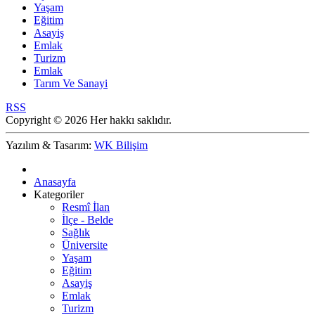
Yaşam
Eğitim
Asayiş
Emlak
Turizm
Emlak
Tarım Ve Sanayi
RSS
Copyright © 2026 Her hakkı saklıdır.
Yazılım & Tasarım:
WK Bilişim
Anasayfa
Kategoriler
Resmî İlan
İlçe - Belde
Sağlık
Üniversite
Yaşam
Eğitim
Asayiş
Emlak
Turizm