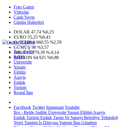
Foto Galeri
Videolar
Canlı Yayın
Günün Haberleri
DOLAR
47,74
%0,25
EURO
55,25
%0,43
G.ALTIN
6.660,55
%2,59
GÜMÜŞ
98
%3,57
İlçe - Belde
IMKB
13.779,39
%-0,14
Sağlık
BITCOIN
64.925
%0,88
Üniversite
Yaşam
Eğitim
Asayiş
Emlak
Turizm
Resmî İlan
Facebook
Twitter
Instagram
Youtube
İlçe - Belde
Sağlık
Üniversite
Yaşam
Eğitim
Asayiş
Emlak
Turizm
Emlak
Tarım Ve Sanayi
Belediye
Teknoloji
Yerel
Tanıtım
İş Dünyası
Yatırım
İlan
Gündem