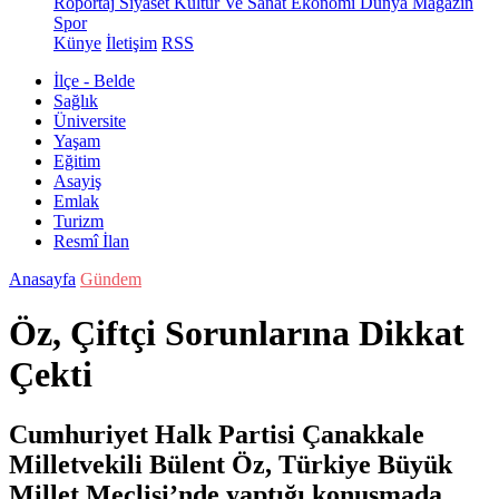
Röportaj
Siyaset
Kültür Ve Sanat
Ekonomi
Dünya
Magazin
Spor
Künye
İletişim
RSS
İlçe - Belde
Sağlık
Üniversite
Yaşam
Eğitim
Asayiş
Emlak
Turizm
Resmî İlan
Anasayfa
Gündem
Öz, Çiftçi Sorunlarına Dikkat
Çekti
Cumhuriyet Halk Partisi Çanakkale
Milletvekili Bülent Öz, Türkiye Büyük
Millet Meclisi’nde yaptığı konuşmada,