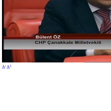
-
+
A
A