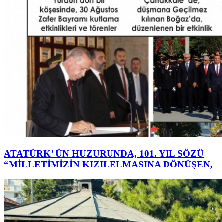
ATATÜRK’ ÜN HUZURUNDA, 101. YIL SÖZÜ
“MİLLETİMİZİN KIZILELMASINA DÖNÜŞEN,