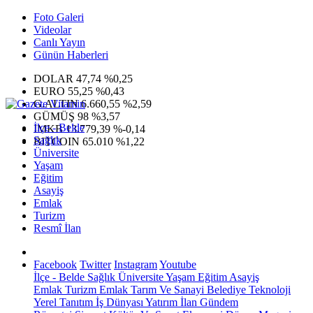
Foto Galeri
Videolar
Canlı Yayın
Günün Haberleri
DOLAR
47,74
%0,25
EURO
55,25
%0,43
G.ALTIN
6.660,55
%2,59
GÜMÜŞ
98
%3,57
İlçe - Belde
IMKB
13.779,39
%-0,14
Sağlık
BITCOIN
65.010
%1,22
Üniversite
Yaşam
Eğitim
Asayiş
Emlak
Turizm
Resmî İlan
Facebook
Twitter
Instagram
Youtube
İlçe - Belde
Sağlık
Üniversite
Yaşam
Eğitim
Asayiş
Emlak
Turizm
Emlak
Tarım Ve Sanayi
Belediye
Teknoloji
Yerel
Tanıtım
İş Dünyası
Yatırım
İlan
Gündem