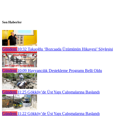
Son Haberler
Gündem
10:32
Takaoğlu ‘Bozcaada Üzümünün Hikayesi’ Söyleşişi
Gündem
10:09
Hayvancılık Destekleme Programı Belli Oldu
Gündem
11:25
Gökköy’de Üst Yapı Çalışmalarına Başlandı
Gündem
11:22
Gökköy’de Üst Yapı Çalışmalarına Başlandı