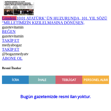
Gündem
10:01
ATATÜRK’ ÜN HUZURUNDA, 101. YIL SÖZÜ
“MİLLETİMİZİN KIZILELMASINA DÖNÜŞEN,
gazetevitamin
BEĞEN
gazetevitamin
TAKİP ET
medyabogaz
TAKİP ET
@bogazmedyatv
ABONE OL
Resmî İlanlar