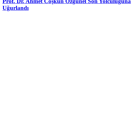
Prof. Dr. Ahmet Coşkun Özgünel Son Yolculuğuna
Uğurlandı