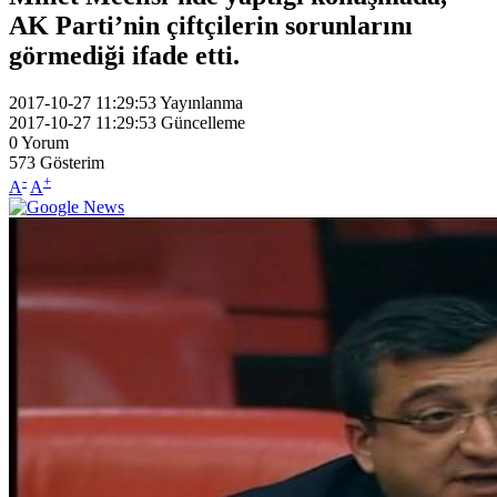
AK Parti’nin çiftçilerin sorunlarını
görmediği ifade etti.
2017-10-27 11:29:53
Yayınlanma
2017-10-27 11:29:53
Güncelleme
0
Yorum
573
Gösterim
-
+
A
A