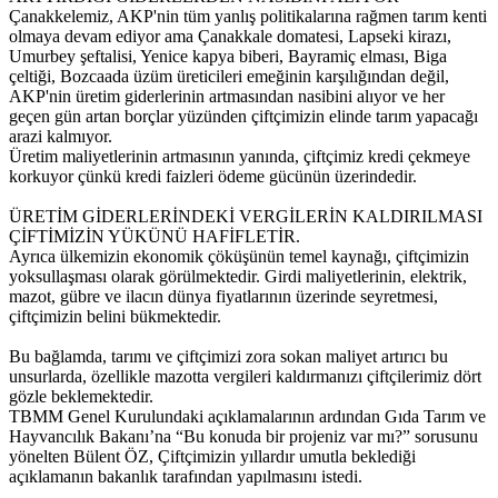
Çanakkelemiz, AKP'nin tüm yanlış politikalarına rağmen tarım kenti
olmaya devam ediyor ama Çanakkale domatesi, Lapseki kirazı,
Umurbey şeftalisi, Yenice kapya biberi, Bayramiç elması, Biga
çeltiği, Bozcaada üzüm üreticileri emeğinin karşılığından değil,
AKP'nin üretim giderlerinin artmasından nasibini alıyor ve her
geçen gün artan borçlar yüzünden çiftçimizin elinde tarım yapacağı
arazi kalmıyor.
Üretim maliyetlerinin artmasının yanında, çiftçimiz kredi çekmeye
korkuyor çünkü kredi faizleri ödeme gücünün üzerindedir.
ÜRETİM GİDERLERİNDEKİ VERGİLERİN KALDIRILMASI
ÇİFTİMİZİN YÜKÜNÜ HAFİFLETİR.
Ayrıca ülkemizin ekonomik çöküşünün temel kaynağı, çiftçimizin
yoksullaşması olarak görülmektedir. Girdi maliyetlerinin, elektrik,
mazot, gübre ve ilacın dünya fiyatlarının üzerinde seyretmesi,
çiftçimizin belini bükmektedir.
Bu bağlamda, tarımı ve çiftçimizi zora sokan maliyet artırıcı bu
unsurlarda, özellikle mazotta vergileri kaldırmanızı çiftçilerimiz dört
gözle beklemektedir.
TBMM Genel Kurulundaki açıklamalarının ardından Gıda Tarım ve
Hayvancılık Bakanı’na “Bu konuda bir projeniz var mı?” sorusunu
yönelten Bülent ÖZ, Çiftçimizin yıllardır umutla beklediği
açıklamanın bakanlık tarafından yapılmasını istedi.