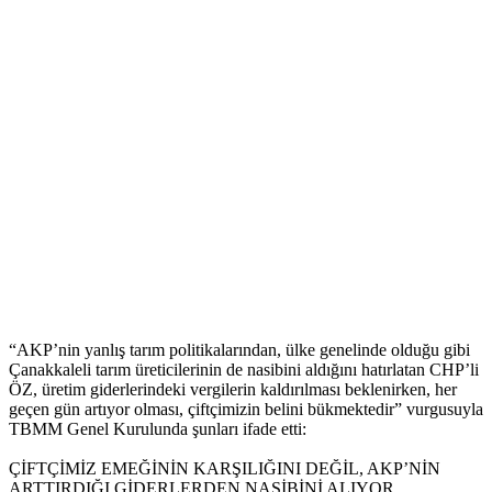
“AKP’nin yanlış tarım politikalarından, ülke genelinde olduğu gibi
Çanakkaleli tarım üreticilerinin de nasibini aldığını hatırlatan CHP’li
ÖZ, üretim giderlerindeki vergilerin kaldırılması beklenirken, her
geçen gün artıyor olması, çiftçimizin belini bükmektedir” vurgusuyla
TBMM Genel Kurulunda şunları ifade etti:
ÇİFTÇİMİZ EMEĞİNİN KARŞILIĞINI DEĞİL, AKP’NİN
ARTTIRDIĞI GİDERLERDEN NASİBİNİ ALIYOR