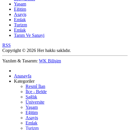
Yaşam
Eğitim
Asayiş
Emlak
Turizm
Emlak
Tarım Ve Sanayi
RSS
Copyright © 2026 Her hakkı saklıdır.
Yazılım & Tasarım:
WK Bilişim
Anasayfa
Kategoriler
Resmî İlan
İlçe - Belde
Sağlık
Üniversite
Yaşam
Eğitim
Asayiş
Emlak
Turizm