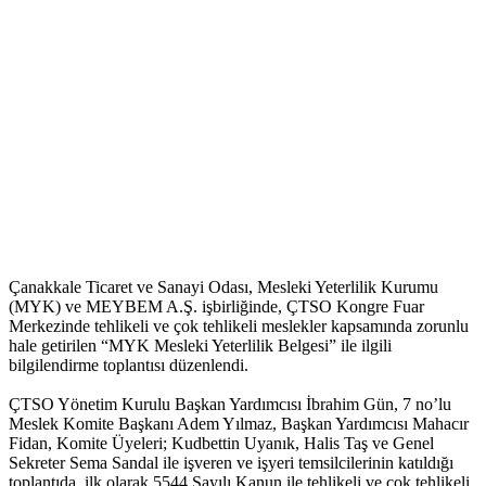
Çanakkale Ticaret ve Sanayi Odası, Mesleki Yeterlilik Kurumu
(MYK) ve MEYBEM A.Ş. işbirliğinde, ÇTSO Kongre Fuar
Merkezinde tehlikeli ve çok tehlikeli meslekler kapsamında zorunlu
hale getirilen “MYK Mesleki Yeterlilik Belgesi” ile ilgili
bilgilendirme toplantısı düzenlendi.
ÇTSO Yönetim Kurulu Başkan Yardımcısı İbrahim Gün, 7 no’lu
Meslek Komite Başkanı Adem Yılmaz, Başkan Yardımcısı Mahacır
Fidan, Komite Üyeleri; Kudbettin Uyanık, Halis Taş ve Genel
Sekreter Sema Sandal ile işveren ve işyeri temsilcilerinin katıldığı
toplantıda, ilk olarak 5544 Sayılı Kanun ile tehlikeli ve çok tehlikeli