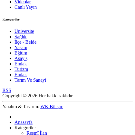
Videolar
Canlı Yayın
Kategoriler
Üniversite
Sağlık
İlçe - Belde
Yaşam
Eğitim
Asayiş
Emlak
Turizm
Emlak
Tarım Ve Sanayi
RSS
Copyright © 2026 Her hakkı saklıdır.
Yazılım & Tasarım:
WK Bilişim
Anasayfa
Kategoriler
Resmî İlan