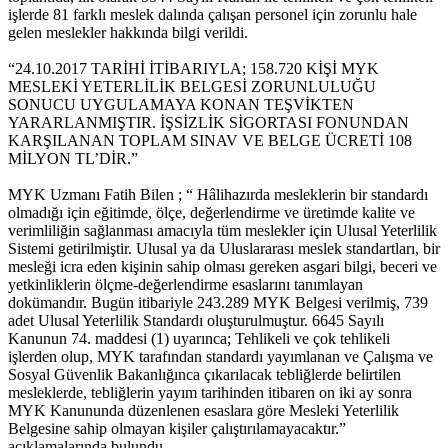
işlerde 81 farklı meslek dalında çalışan personel için zorunlu hale
gelen meslekler hakkında bilgi verildi.
“24.10.2017 TARİHİ İTİBARIYLA; 158.720 KİŞİ MYK
MESLEKİ YETERLİLİK BELGESİ ZORUNLULUĞU
SONUCU UYGULAMAYA KONAN TEŞVİKTEN
YARARLANMIŞTIR. İŞSİZLİK SİGORTASI FONUNDAN
KARŞILANAN TOPLAM SINAV VE BELGE ÜCRETİ 108
MİLYON TL’DİR.”
MYK Uzmanı Fatih Bilen ; “ Hâlihazırda mesleklerin bir standardı
olmadığı için eğitimde, ölçe, değerlendirme ve üretimde kalite ve
verimliliğin sağlanması amacıyla tüm meslekler için Ulusal Yeterlilik
Sistemi getirilmiştir. Ulusal ya da Uluslararası meslek standartları, bir
mesleği icra eden kişinin sahip olması gereken asgari bilgi, beceri ve
yetkinliklerin ölçme-değerlendirme esaslarını tanımlayan
dokümandır. Bugün itibariyle 243.289 MYK Belgesi verilmiş, 739
adet Ulusal Yeterlilik Standardı oluşturulmuştur. 6645 Sayılı
Kanunun 74. maddesi (1) uyarınca; Tehlikeli ve çok tehlikeli
işlerden olup, MYK tarafından standardı yayımlanan ve Çalışma ve
Sosyal Güvenlik Bakanlığınca çıkarılacak tebliğlerde belirtilen
mesleklerde, tebliğlerin yayım tarihinden itibaren on iki ay sonra
MYK Kanununda düzenlenen esaslara göre Mesleki Yeterlilik
Belgesine sahip olmayan kişiler çalıştırılamayacaktır.”
açıklamalarında bulundu.