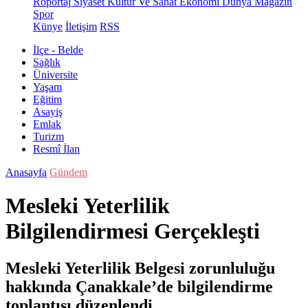
Röportaj
Siyaset
Kültür Ve Sanat
Ekonomi
Dünya
Magazin
Spor
Künye
İletişim
RSS
İlçe - Belde
Sağlık
Üniversite
Yaşam
Eğitim
Asayiş
Emlak
Turizm
Resmî İlan
Anasayfa
Gündem
Mesleki Yeterlilik
Bilgilendirmesi Gerçekleşti
Mesleki Yeterlilik Belgesi zorunluluğu
hakkında Çanakkale’de bilgilendirme
toplantısı düzenlendi.