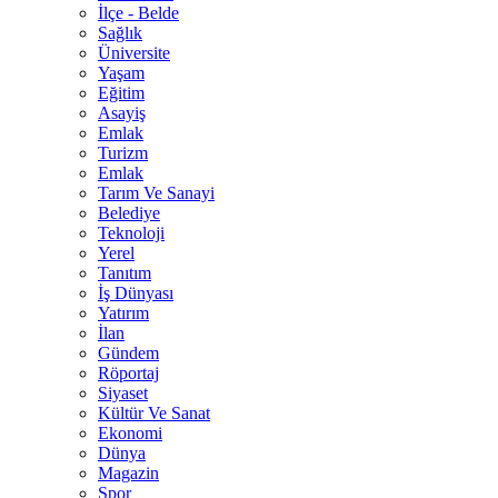
İlçe - Belde
Sağlık
Üniversite
Yaşam
Eğitim
Asayiş
Emlak
Turizm
Emlak
Tarım Ve Sanayi
Belediye
Teknoloji
Yerel
Tanıtım
İş Dünyası
Yatırım
İlan
Gündem
Röportaj
Siyaset
Kültür Ve Sanat
Ekonomi
Dünya
Magazin
Spor