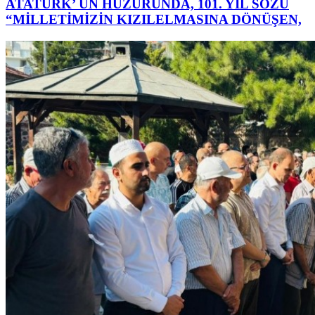
ATATÜRK’ ÜN HUZURUNDA, 101. YIL SÖZÜ
“MİLLETİMİZİN KIZILELMASINA DÖNÜŞEN,