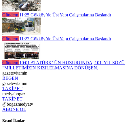
Gündem
11:25
Gökköy’de Üst Yapı Çalışmalarına Başlandı
Gündem
11:22
Gökköy’de Üst Yapı Çalışmalarına Başlandı
Gündem
10:01
ATATÜRK’ ÜN HUZURUNDA, 101. YIL SÖZÜ
“MİLLETİMİZİN KIZILELMASINA DÖNÜŞEN,
gazetevitamin
BEĞEN
gazetevitamin
TAKİP ET
medyabogaz
TAKİP ET
@bogazmedyatv
ABONE OL
Resmî İlanlar