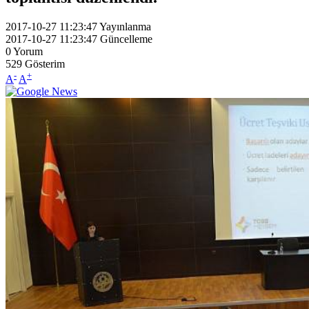
2017-10-27 11:23:47
Yayınlanma
2017-10-27 11:23:47
Güncelleme
0
Yorum
529
Gösterim
-
+
A
A