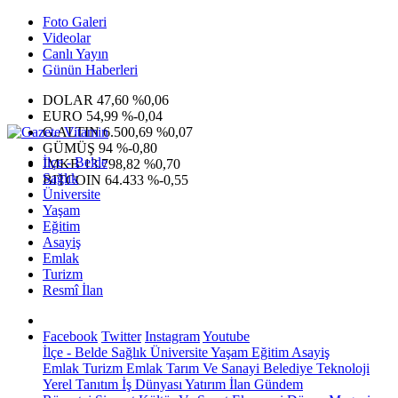
Foto Galeri
Videolar
Canlı Yayın
Günün Haberleri
DOLAR
47,60
%0,06
EURO
54,99
%-0,04
G.ALTIN
6.500,69
%0,07
GÜMÜŞ
94
%-0,80
İlçe - Belde
IMKB
13.798,82
%0,70
Sağlık
BITCOIN
64.433
%-0,55
Üniversite
Yaşam
Eğitim
Asayiş
Emlak
Turizm
Resmî İlan
Facebook
Twitter
Instagram
Youtube
İlçe - Belde
Sağlık
Üniversite
Yaşam
Eğitim
Asayiş
Emlak
Turizm
Emlak
Tarım Ve Sanayi
Belediye
Teknoloji
Yerel
Tanıtım
İş Dünyası
Yatırım
İlan
Gündem