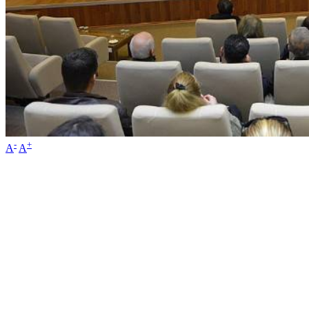
-
+
A
A