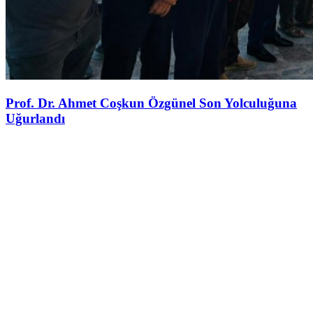
Prof. Dr. Ahmet Coşkun Özgünel Son Yolculuğuna
Uğurlandı