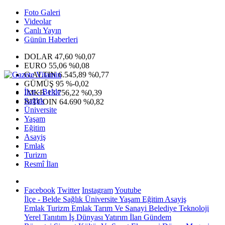
Foto Galeri
Videolar
Canlı Yayın
Günün Haberleri
DOLAR
47,60
%0,07
EURO
55,06
%0,08
G.ALTIN
6.545,89
%0,77
GÜMÜŞ
95
%-0,02
İlçe - Belde
IMKB
13.756,22
%0,39
Sağlık
BITCOIN
64.690
%0,82
Üniversite
Yaşam
Eğitim
Asayiş
Emlak
Turizm
Resmî İlan
Facebook
Twitter
Instagram
Youtube
İlçe - Belde
Sağlık
Üniversite
Yaşam
Eğitim
Asayiş
Emlak
Turizm
Emlak
Tarım Ve Sanayi
Belediye
Teknoloji
Yerel
Tanıtım
İş Dünyası
Yatırım
İlan
Gündem