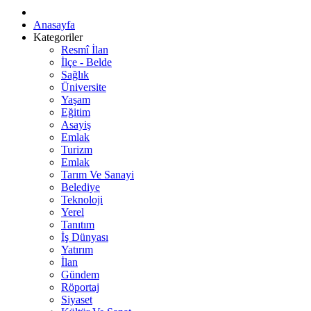
Anasayfa
Kategoriler
Resmî İlan
İlçe - Belde
Sağlık
Üniversite
Yaşam
Eğitim
Asayiş
Emlak
Turizm
Emlak
Tarım Ve Sanayi
Belediye
Teknoloji
Yerel
Tanıtım
İş Dünyası
Yatırım
İlan
Gündem
Röportaj
Siyaset