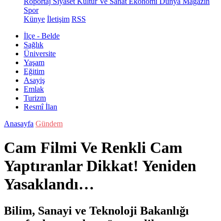
Röportaj
Siyaset
Kültür Ve Sanat
Ekonomi
Dünya
Magazin
Spor
Künye
İletişim
RSS
İlçe - Belde
Sağlık
Üniversite
Yaşam
Eğitim
Asayiş
Emlak
Turizm
Resmî İlan
Anasayfa
Gündem
Cam Filmi Ve Renkli Cam
Yaptıranlar Dikkat! Yeniden
Yasaklandı…
Bilim, Sanayi ve Teknoloji Bakanlığı