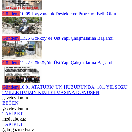
Gündem
10:09
Hayvancılık Destekleme Programı Belli Oldu
Gündem
11:25
Gökköy’de Üst Yapı Çalışmalarına Başlandı
Gündem
11:22
Gökköy’de Üst Yapı Çalışmalarına Başlandı
Gündem
10:01
ATATÜRK’ ÜN HUZURUNDA, 101. YIL SÖZÜ
“MİLLETİMİZİN KIZILELMASINA DÖNÜŞEN,
gazetevitamin
BEĞEN
gazetevitamin
TAKİP ET
medyabogaz
TAKİP ET
@bogazmedyatv