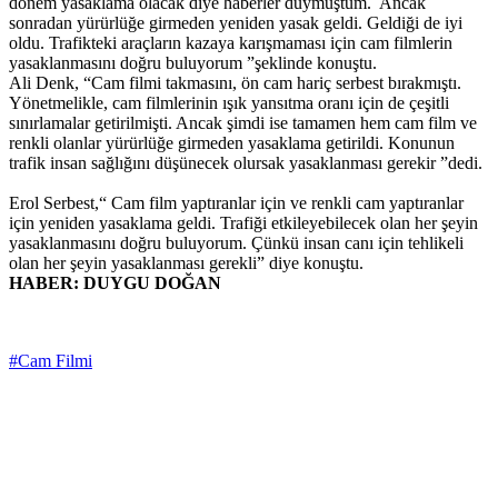
dönem yasaklama olacak diye haberler duymuştum. Ancak
sonradan yürürlüğe girmeden yeniden yasak geldi. Geldiği de iyi
oldu. Trafikteki araçların kazaya karışmaması için cam filmlerin
yasaklanmasını doğru buluyorum ”şeklinde konuştu.
Ali Denk, “Cam filmi takmasını, ön cam hariç serbest bırakmıştı.
Yönetmelikle, cam filmlerinin ışık yansıtma oranı için de çeşitli
sınırlamalar getirilmişti. Ancak şimdi ise tamamen hem cam film ve
renkli olanlar yürürlüğe girmeden yasaklama getirildi. Konunun
trafik insan sağlığını düşünecek olursak yasaklanması gerekir ”dedi.
Erol Serbest,“ Cam film yaptıranlar için ve renkli cam yaptıranlar
için yeniden yasaklama geldi. Trafiği etkileyebilecek olan her şeyin
yasaklanmasını doğru buluyorum. Çünkü insan canı için tehlikeli
olan her şeyin yasaklanması gerekli” diye konuştu.
HABER: DUYGU DOĞAN
#Cam Filmi