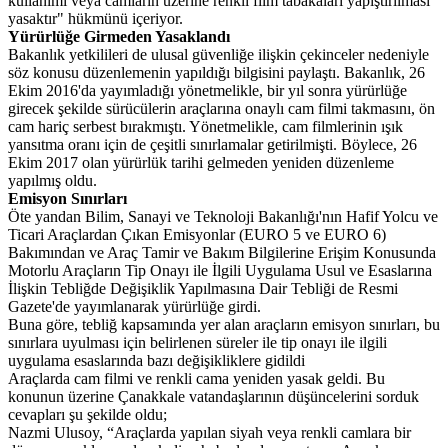
kullanımı veya camların üzerine renkli film tabakaları yapıştırılması
yasaktır" hükmünü içeriyor.
Yürürlüğe Girmeden Yasaklandı
Bakanlık yetkilileri de ulusal güvenliğe ilişkin çekinceler nedeniyle
söz konusu düzenlemenin yapıldığı bilgisini paylaştı. Bakanlık, 26
Ekim 2016'da yayımladığı yönetmelikle, bir yıl sonra yürürlüğe
girecek şekilde sürücülerin araçlarına onaylı cam filmi takmasını, ön
cam hariç serbest bırakmıştı. Yönetmelikle, cam filmlerinin ışık
yansıtma oranı için de çeşitli sınırlamalar getirilmişti. Böylece, 26
Ekim 2017 olan yürürlük tarihi gelmeden yeniden düzenleme
yapılmış oldu.
Emisyon Sınırları
Öte yandan Bilim, Sanayi ve Teknoloji Bakanlığı'nın Hafif Yolcu ve
Ticari Araçlardan Çıkan Emisyonlar (EURO 5 ve EURO 6)
Bakımından ve Araç Tamir ve Bakım Bilgilerine Erişim Konusunda
Motorlu Araçların Tip Onayı ile İlgili Uygulama Usul ve Esaslarına
İlişkin Tebliğde Değişiklik Yapılmasına Dair Tebliği de Resmi
Gazete'de yayımlanarak yürürlüğe girdi.
Buna göre, tebliğ kapsamında yer alan araçların emisyon sınırları, bu
sınırlara uyulması için belirlenen süreler ile tip onayı ile ilgili
uygulama esaslarında bazı değişikliklere gidildi
Araçlarda cam filmi ve renkli cama yeniden yasak geldi. Bu
konunun üzerine Çanakkale vatandaşlarının düşüncelerini sorduk
cevapları şu şekilde oldu;
Nazmi Ulusoy, “Araçlarda yapılan siyah veya renkli camlara bir