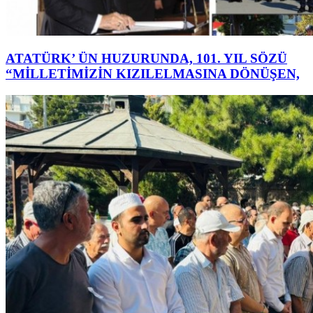
ATATÜRK’ ÜN HUZURUNDA, 101. YIL SÖZÜ
“MİLLETİMİZİN KIZILELMASINA DÖNÜŞEN,