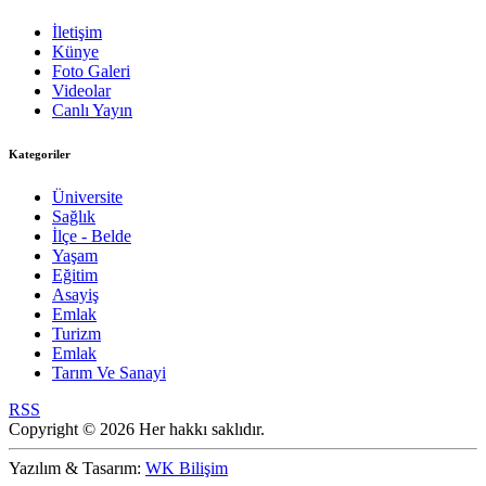
İletişim
Künye
Foto Galeri
Videolar
Canlı Yayın
Kategoriler
Üniversite
Sağlık
İlçe - Belde
Yaşam
Eğitim
Asayiş
Emlak
Turizm
Emlak
Tarım Ve Sanayi
RSS
Copyright © 2026 Her hakkı saklıdır.
Yazılım & Tasarım:
WK Bilişim