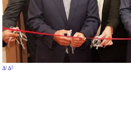
-
+
A
A