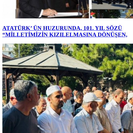
ATATÜRK’ ÜN HUZURUNDA, 101. YIL SÖZÜ
“MİLLETİMİZİN KIZILELMASINA DÖNÜŞEN,