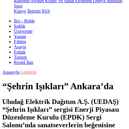
Röportaj
Siyaset
Kültür Ve Sanat
Ekonomi
Dünya
Magazin
Spor
Künye
İletişim
RSS
İlçe - Belde
Sağlık
Üniversite
Yaşam
Eğitim
Asayiş
Emlak
Turizm
Resmî İlan
Anasayfa
Gündem
“Şehrin Işıkları” Ankara’da
Uludağ Elektrik Dağıtım A.Ş. (UEDAŞ)
“Şehrin Işıkları” sergisi Enerji Piyasası
Düzenleme Kurulu (EPDK) Sergi
Salonu’nda sanatseverlerin beğenisine