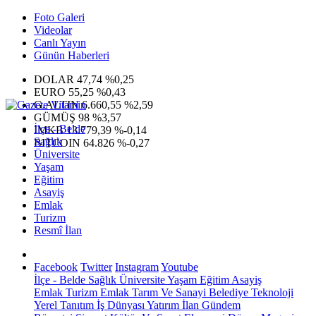
Foto Galeri
Videolar
Canlı Yayın
Günün Haberleri
DOLAR
47,74
%0,25
EURO
55,25
%0,43
G.ALTIN
6.660,55
%2,59
GÜMÜŞ
98
%3,57
İlçe - Belde
IMKB
13.779,39
%-0,14
Sağlık
BITCOIN
64.826
%-0,27
Üniversite
Yaşam
Eğitim
Asayiş
Emlak
Turizm
Resmî İlan
Facebook
Twitter
Instagram
Youtube
İlçe - Belde
Sağlık
Üniversite
Yaşam
Eğitim
Asayiş
Emlak
Turizm
Emlak
Tarım Ve Sanayi
Belediye
Teknoloji
Yerel
Tanıtım
İş Dünyası
Yatırım
İlan
Gündem