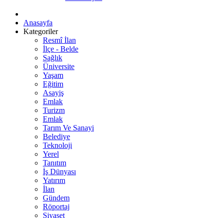
Anasayfa
Kategoriler
Resmî İlan
İlçe - Belde
Sağlık
Üniversite
Yaşam
Eğitim
Asayiş
Emlak
Turizm
Emlak
Tarım Ve Sanayi
Belediye
Teknoloji
Yerel
Tanıtım
İş Dünyası
Yatırım
İlan
Gündem
Röportaj
Siyaset