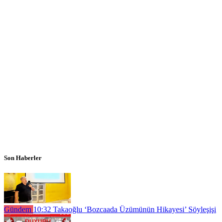
Son Haberler
Gündem
10:32
Takaoğlu ‘Bozcaada Üzümünün Hikayesi’ Söyleşişi