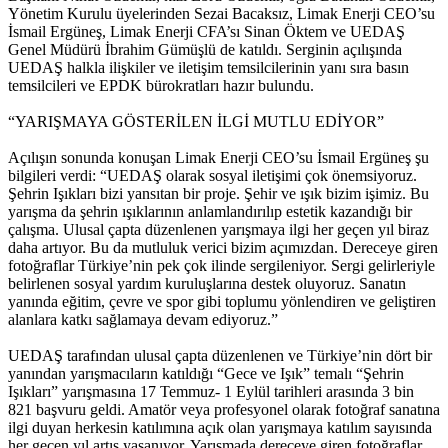
Yönetim Kurulu üyelerinden Sezai Bacaksız, Limak Enerji CEO’su
İsmail Ergüneş, Limak Enerji CFA’sı Sinan Öktem ve UEDAŞ
Genel Müdürü İbrahim Gümüşlü de katıldı. Serginin açılışında
UEDAŞ halkla ilişkiler ve iletişim temsilcilerinin yanı sıra basın
temsilcileri ve EPDK bürokratları hazır bulundu.
“YARIŞMAYA GÖSTERİLEN İLGİ MUTLU EDİYOR”
Açılışın sonunda konuşan Limak Enerji CEO’su İsmail Ergüneş şu
bilgileri verdi: “UEDAŞ olarak sosyal iletişimi çok önemsiyoruz.
Şehrin Işıkları bizi yansıtan bir proje. Şehir ve ışık bizim işimiz. Bu
yarışma da şehrin ışıklarının anlamlandırılıp estetik kazandığı bir
çalışma. Ulusal çapta düzenlenen yarışmaya ilgi her geçen yıl biraz
daha artıyor. Bu da mutluluk verici bizim açımızdan. Dereceye giren
fotoğraflar Türkiye’nin pek çok ilinde sergileniyor. Sergi gelirleriyle
belirlenen sosyal yardım kuruluşlarına destek oluyoruz. Sanatın
yanında eğitim, çevre ve spor gibi toplumu yönlendiren ve geliştiren
alanlara katkı sağlamaya devam ediyoruz.”
UEDAŞ tarafından ulusal çapta düzenlenen ve Türkiye’nin dört bir
yanından yarışmacıların katıldığı “Gece ve Işık” temalı “Şehrin
Işıkları” yarışmasına 17 Temmuz- 1 Eylül tarihleri arasında 3 bin
821 başvuru geldi. Amatör veya profesyonel olarak fotoğraf sanatına
ilgi duyan herkesin katılımına açık olan yarışmaya katılım sayısında
her geçen yıl artış yaşanıyor. Yarışmada dereceye giren fotoğraflar