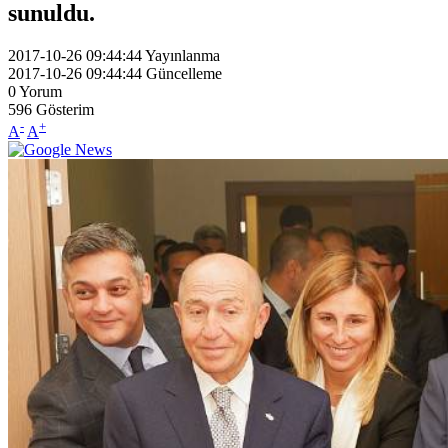
sunuldu.
2017-10-26 09:44:44
Yayınlanma
2017-10-26 09:44:44
Güncelleme
0
Yorum
596
Gösterim
-
+
A
A