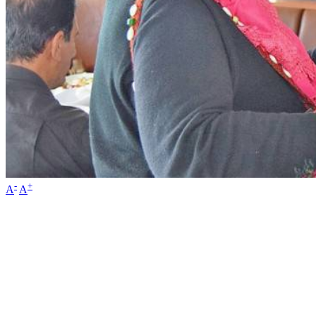
-
+
A
A