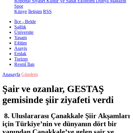
Röportaj
Siyaset
Kültür Ve Sanat
Ekonomi
Dünya
Magazin
Spor
Künye
İletişim
RSS
İlçe - Belde
Sağlık
Üniversite
Yaşam
Eğitim
Asayiş
Emlak
Turizm
Resmî İlan
Anasayfa
Gündem
Şair ve ozanlar, GESTAŞ
gemisinde şiir ziyafeti verdi
8. Uluslararası Çanakkale Şiir Akşamları
için Türkiye’nin ve dünyanın dört bir
yanından Çanakkale’ye gelen şair ve