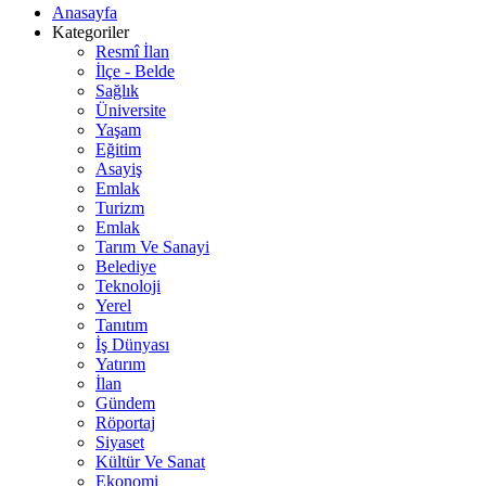
Anasayfa
Kategoriler
Resmî İlan
İlçe - Belde
Sağlık
Üniversite
Yaşam
Eğitim
Asayiş
Emlak
Turizm
Emlak
Tarım Ve Sanayi
Belediye
Teknoloji
Yerel
Tanıtım
İş Dünyası
Yatırım
İlan
Gündem
Röportaj
Siyaset
Kültür Ve Sanat
Ekonomi