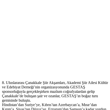
8. Uluslararası Çanakkale Şiir Akşamları, Akademi Şiir Ailesi Kültür
ve Edebiyat Derneği’nin organizasyonunda GESTAŞ
sponsorluğuyla gerçekleşirken mazlum coğrafyalardan gelip
Çanakkale’de buluşan şair ve ozanlar, GESTAŞ’ın boğaz turu
gemisinde buluştu.
Hindistan’dan Suriye’ye, Kıbrıs’tan Azerbaycan’a, Mısır’dan
Kırım’a, Sivas’tan Düzce’ye, Erzurum’dan Samsun’a kadar yurdun