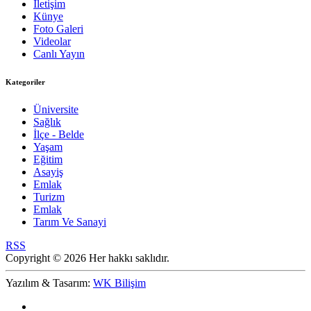
İletişim
Künye
Foto Galeri
Videolar
Canlı Yayın
Kategoriler
Üniversite
Sağlık
İlçe - Belde
Yaşam
Eğitim
Asayiş
Emlak
Turizm
Emlak
Tarım Ve Sanayi
RSS
Copyright © 2026 Her hakkı saklıdır.
Yazılım & Tasarım:
WK Bilişim