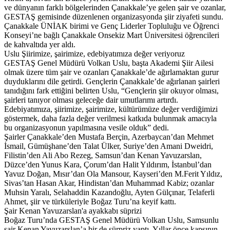
ve dünyanın farklı bölgelerinden Çanakkale’ye gelen şair ve ozanlar,
GESTAŞ gemisinde düzenlenen organizasyonda şiir ziyafeti sundu.
Çanakkale ÜNİAK birimi ve Genç Liderler Topluluğu ve Öğrenci
Konseyi’ne bağlı Çanakkale Onsekiz Mart Üniversitesi öğrencileri
de kahvaltıda yer aldı.
Uslu Şiirimize, şairimize, edebiyatımıza değer veriyoruz
GESTAŞ Genel Müdürü Volkan Uslu, başta Akademi Şiir Ailesi
olmak üzere tüm şair ve ozanları Çanakkale’de ağırlamaktan gurur
duyduklarını dile getirdi. Gençlerin Çanakkale’de ağırlanan şairleri
tanıdığını fark ettiğini belirten Uslu, “Gençlerin şiir okuyor olması,
şairleri tanıyor olması geleceğe dair umutlarımı artırdı.
Edebiyatımıza, şiirimize, şairimize, kültürümüze değer verdiğimizi
göstermek, daha fazla değer verilmesi katkıda bulunmak amacıyla
bu organizasyonun yapılmasına vesile olduk” dedi.
Şairler Çanakkale’den Mustafa Berçin, Azerbaycan’dan Mehmet
İsmail, Gümüşhane’den Talat Ülker, Suriye’den Amani Dweidri,
Filistin’den Ali Abo Rezeg, Samsun’dan Kenan Yavuzarslan,
Düzce’den Yunus Kara, Çorum’dan Halit Yıldırım, İstanbul’dan
Yavuz Doğan, Mısır’dan Ola Mansour, Kayseri’den M.Ferit Yıldız,
Sivas’tan Hasan Akar, Hindistan’dan Muhammad Kabiz; ozanlar
Muhsin Yaralı, Selahaddin Kazandoğlu, Ayten Gülçınar, Telaferli
Ahmet, şiir ve türküleriyle Boğaz Turu’na keyif kattı.
Şair Kenan Yavuzarslan'a ayakkabı süprizi
Boğaz Turu’nda GESTAŞ Genel Müdürü Volkan Uslu, Samsunlu
şair Kenan Yavuzarslan’a bir de sürpriz yaptı. Yıllar önce kapsının