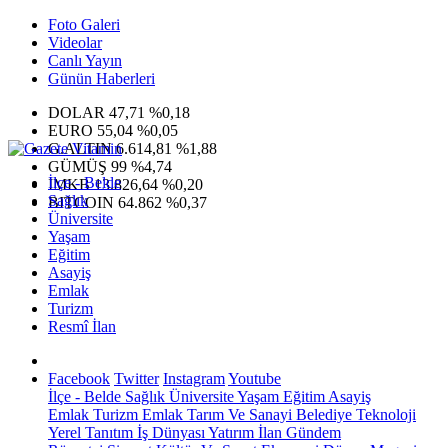
Foto Galeri
Videolar
Canlı Yayın
Günün Haberleri
DOLAR
47,71
%0,18
EURO
55,04
%0,05
G.ALTIN
6.614,81
%1,88
GÜMÜŞ
99
%4,74
İlçe - Belde
IMKB
13.826,64
%0,20
Sağlık
BITCOIN
64.862
%0,37
Üniversite
Yaşam
Eğitim
Asayiş
Emlak
Turizm
Resmî İlan
Facebook
Twitter
Instagram
Youtube
İlçe - Belde
Sağlık
Üniversite
Yaşam
Eğitim
Asayiş
Emlak
Turizm
Emlak
Tarım Ve Sanayi
Belediye
Teknoloji
Yerel
Tanıtım
İş Dünyası
Yatırım
İlan
Gündem