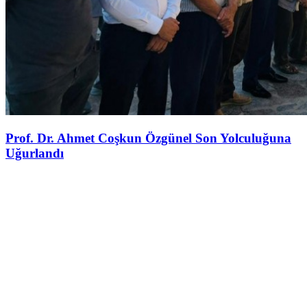
Prof. Dr. Ahmet Coşkun Özgünel Son Yolculuğuna
Uğurlandı