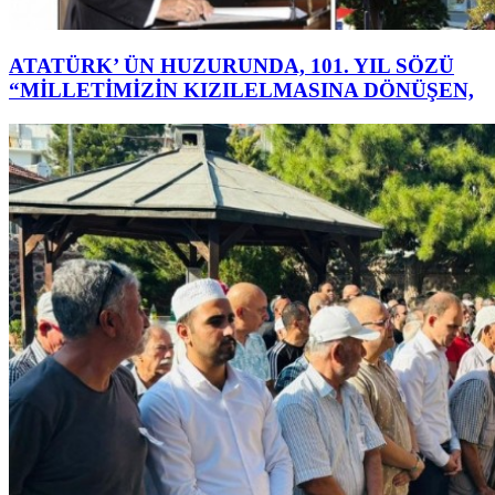
ATATÜRK’ ÜN HUZURUNDA, 101. YIL SÖZÜ
“MİLLETİMİZİN KIZILELMASINA DÖNÜŞEN,