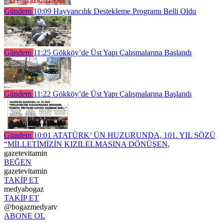
Gündem
10:09
Hayvancılık Destekleme Programı Belli Oldu
Gündem
11:25
Gökköy’de Üst Yapı Çalışmalarına Başlandı
Gündem
11:22
Gökköy’de Üst Yapı Çalışmalarına Başlandı
Gündem
10:01
ATATÜRK’ ÜN HUZURUNDA, 101. YIL SÖZÜ
“MİLLETİMİZİN KIZILELMASINA DÖNÜŞEN,
gazetevitamin
BEĞEN
gazetevitamin
TAKİP ET
medyabogaz
TAKİP ET
@bogazmedyatv
ABONE OL