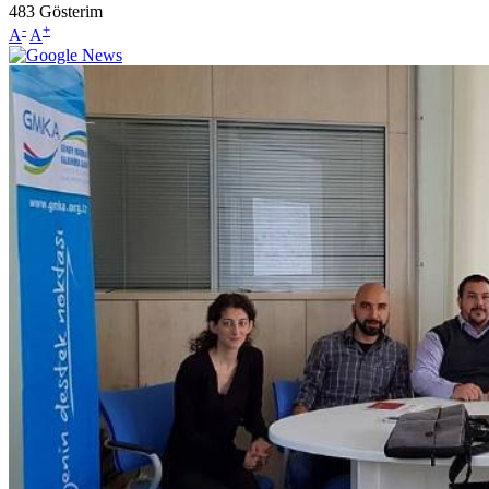
483
Gösterim
-
+
A
A