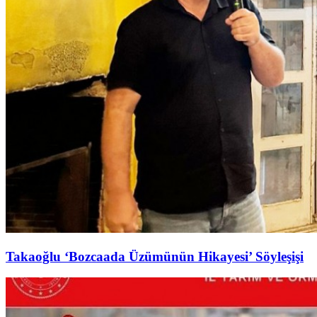
Takaoğlu ‘Bozcaada Üzümünün Hikayesi’ Söyleşişi