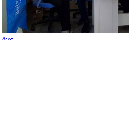
-
+
A
A