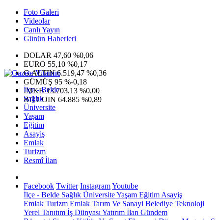
Foto Galeri
Videolar
Canlı Yayın
Günün Haberleri
DOLAR
47,60
%0,06
EURO
55,10
%0,17
G.ALTIN
6.519,47
%0,36
GÜMÜŞ
95
%-0,18
İlçe - Belde
IMKB
13.703,13
%0,00
Sağlık
BITCOIN
64.885
%0,89
Üniversite
Yaşam
Eğitim
Asayiş
Emlak
Turizm
Resmî İlan
Facebook
Twitter
Instagram
Youtube
İlçe - Belde
Sağlık
Üniversite
Yaşam
Eğitim
Asayiş
Emlak
Turizm
Emlak
Tarım Ve Sanayi
Belediye
Teknoloji
Yerel
Tanıtım
İş Dünyası
Yatırım
İlan
Gündem