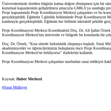
Üniversitemizde üretilen bilginin katma değere dönüşmesi için bir sü
kurumsal kapasitesinin geliştirilmesi amacıyla GMKA’ya sunduğu pro
Proje kapsamında Proje Koordinasyon Merkezi çalışanları ve bu konuda
gerçekleştirildi. Eğitimin 5 günlük bölümünde Proje Koordinasyon Mer
katılımıyla gerçekleştirildi. Eğitimin her bölümü interaktif şekilde ge
Proje Koordinasyon Merkezi Koordinatörü Doç. Dr. Ali Şahin Örnek yap
Koordinasyon Merkezi'nin üniversite ve bölgede bu konularda bir çek
Doç. Dr. Örnek, "Kısa sürede farkındalık oluşmaya başladı. Sınai Mülk
akademisyenler ve öğrencilerimizin buluşlarını önce Proje Koordinas
Koordinasyon Merkezi'ne bekliyoruz" ifadelerini kullandı.
Proje Koordinasyon Merkezi çalışanları tarafından sınai mülkiyet hakla
Kaynak:
Haber Merkezi
#Sınai Mülkiyet