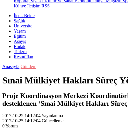
Röportaj
Siyaset
Kültür Ve Sanat
Ekonomi
Dünya
Magazin
Sp
Künye
İletişim
RSS
İlçe - Belde
Sağlık
Üniversite
Yaşam
Eğitim
Asayiş
Emlak
Turizm
Resmî İlan
Anasayfa
Gündem
Sınai Mülkiyet Hakları Süreç Yö
Proje Koordinasyon Merkezi Koordinatörl
desteklenen ‘Sınai Mülkiyet Hakları Süreç Y
2017-10-25 14:12:04
Yayınlanma
2017-10-25 14:12:04
Güncelleme
0
Yorum