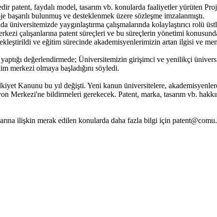
redir patent, faydalı model, tasarım vb. konularda faaliyetler yürüten 
je başarılı bulunmuş ve desteklenmek üzere sözleşme imzalanmıştı.
 üniversitemizde yaygınlaştırma çalışmalarında kolaylaştırıcı rolü üs
kezi çalışanlarına patent süreçleri ve bu süreçlerin yönetimi konusund
rçekleştirildi ve eğitim sürecinde akademisyenlerimizin artan ilgisi ve m
tığı değerlendirmede; Üniversitemizin girişimci ve yenilikçi üniversit
im merkezi olmaya başladığını söyledi.
iyet Kanunu bu yıl değişti. Yeni kanun üniversitelere, akademisyenlere
yon Merkezi'ne bildirmeleri gerekecek. Patent, marka, tasarım vb. hak
rına ilişkin merak edilen konularda daha fazla bilgi için patent@comu.ed