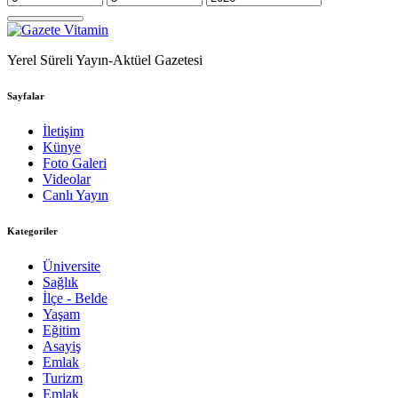
Yerel Süreli Yayın-Aktüel Gazetesi
Sayfalar
İletişim
Künye
Foto Galeri
Videolar
Canlı Yayın
Kategoriler
Üniversite
Sağlık
İlçe - Belde
Yaşam
Eğitim
Asayiş
Emlak
Turizm
Emlak