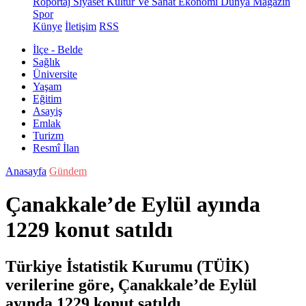
Röportaj
Siyaset
Kültür Ve Sanat
Ekonomi
Dünya
Magazin
Spor
Künye
İletişim
RSS
İlçe - Belde
Sağlık
Üniversite
Yaşam
Eğitim
Asayiş
Emlak
Turizm
Resmî İlan
Anasayfa
Gündem
Çanakkale’de Eylül ayında
1229 konut satıldı
Türkiye İstatistik Kurumu (TÜİK)
verilerine göre, Çanakkale’de Eylül
ayında 1229 konut satıldı.