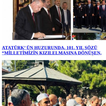
ATATÜRK’ ÜN HUZURUNDA, 101. YIL SÖZÜ
“MİLLETİMİZİN KIZILELMASINA DÖNÜŞEN,