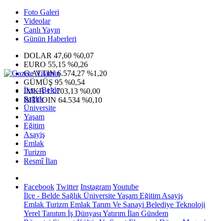
Foto Galeri
Videolar
Canlı Yayın
Günün Haberleri
DOLAR
47,60
%0,07
EURO
55,15
%0,26
G.ALTIN
6.574,27
%1,20
GÜMÜŞ
95
%0,54
İlçe - Belde
IMKB
13.703,13
%0,00
Sağlık
BITCOIN
64.534
%0,10
Üniversite
Yaşam
Eğitim
Asayiş
Emlak
Turizm
Resmî İlan
Facebook
Twitter
Instagram
Youtube
İlçe - Belde
Sağlık
Üniversite
Yaşam
Eğitim
Asayiş
Emlak
Turizm
Emlak
Tarım Ve Sanayi
Belediye
Teknoloji
Yerel
Tanıtım
İş Dünyası
Yatırım
İlan
Gündem