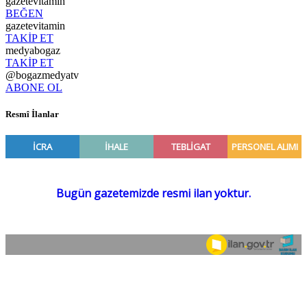
gazetevitamin
BEĞEN
gazetevitamin
TAKİP ET
medyabogaz
TAKİP ET
@bogazmedyatv
ABONE OL
Resmî İlanlar