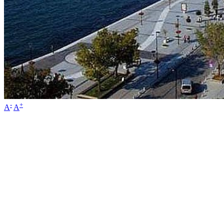
-
+
A
A