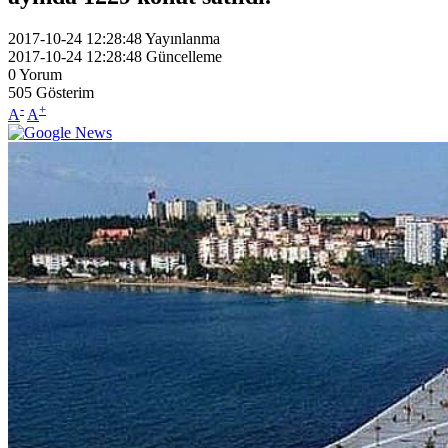
2017-10-24 12:28:48
Yayınlanma
2017-10-24 12:28:48
Güncelleme
0
Yorum
505
Gösterim
-
+
A
A