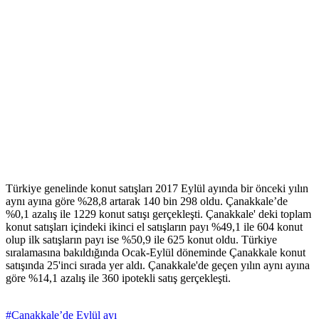
Türkiye genelinde konut satışları 2017 Eylül ayında bir önceki yılın
aynı ayına göre %28,8 artarak 140 bin 298 oldu. Çanakkale’de
%0,1 azalış ile 1229 konut satışı gerçekleşti. Çanakkale' deki toplam
konut satışları içindeki ikinci el satışların payı %49,1 ile 604 konut
olup ilk satışların payı ise %50,9 ile 625 konut oldu. Türkiye
sıralamasına bakıldığında Ocak-Eylül döneminde Çanakkale konut
satışında 25'inci sırada yer aldı. Çanakkale'de geçen yılın aynı ayına
göre %14,1 azalış ile 360 ipotekli satış gerçekleşti.
#Çanakkale’de Eylül ayı