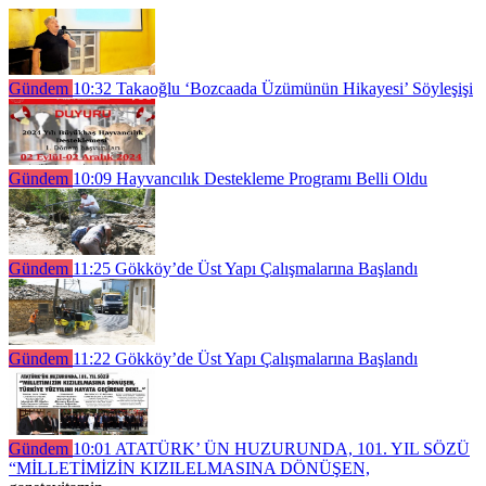
Gündem
10:32
Takaoğlu ‘Bozcaada Üzümünün Hikayesi’ Söyleşişi
Gündem
10:09
Hayvancılık Destekleme Programı Belli Oldu
Gündem
11:25
Gökköy’de Üst Yapı Çalışmalarına Başlandı
Gündem
11:22
Gökköy’de Üst Yapı Çalışmalarına Başlandı
Gündem
10:01
ATATÜRK’ ÜN HUZURUNDA, 101. YIL SÖZÜ
“MİLLETİMİZİN KIZILELMASINA DÖNÜŞEN,