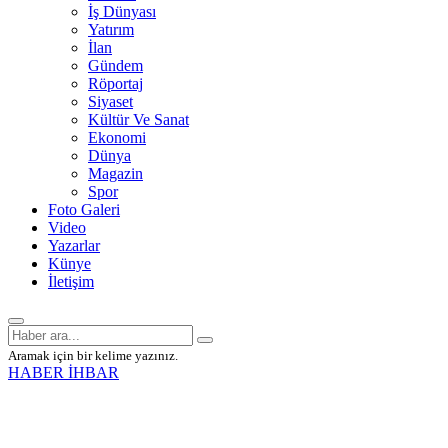
İş Dünyası
Yatırım
İlan
Gündem
Röportaj
Siyaset
Kültür Ve Sanat
Ekonomi
Dünya
Magazin
Spor
Foto Galeri
Video
Yazarlar
Künye
İletişim
Aramak için bir kelime yazınız.
HABER İHBAR