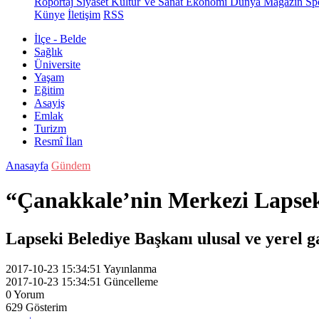
Röportaj
Siyaset
Kültür Ve Sanat
Ekonomi
Dünya
Magazin
Sp
Künye
İletişim
RSS
İlçe - Belde
Sağlık
Üniversite
Yaşam
Eğitim
Asayiş
Emlak
Turizm
Resmî İlan
Anasayfa
Gündem
“Çanakkale’nin Merkezi Lapse
Lapseki Belediye Başkanı ulusal ve yerel gaz
2017-10-23 15:34:51
Yayınlanma
2017-10-23 15:34:51
Güncelleme
0
Yorum
629
Gösterim