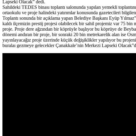
Lapseki Olacak” dedi.
Sahildeki TEDES binası toplantı salonunda yapılan yemekli toplantı
ortaokulu ve proje halindeki yatırımlar konusunda gazetecileri bilgilen
Toplantı sonunda bir açıklama yapan Belediye Başkanı Eyüp Yılmaz” Biz
kaldı ilçemizin prestij projesi olabilecek bir sahil projemiz var 75 b
proje. Proje dere ağzından bir köprüyle başlıyor bu köprüye de Beyba
dönemi andıran bir proje, bir sonraki 20 bin metrekarelik alan ise Osm
yayınlayacağız proje üzerinde küçük değişiklikler yapılıyor bu projen
buralaı gezmeye gelecekler Çanakkale’nin Merkezi Lapseki Olacak”d