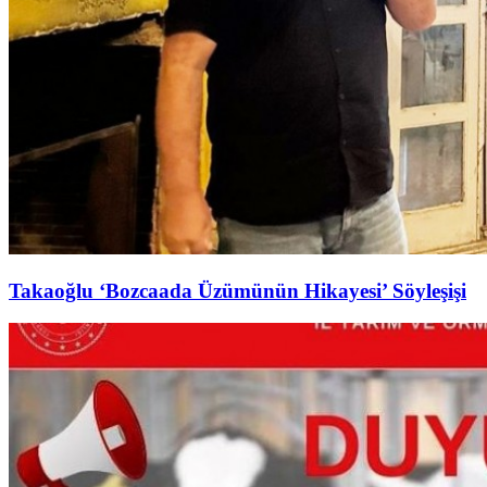
Takaoğlu ‘Bozcaada Üzümünün Hikayesi’ Söyleşişi