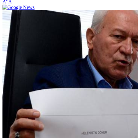
-
+
A
A