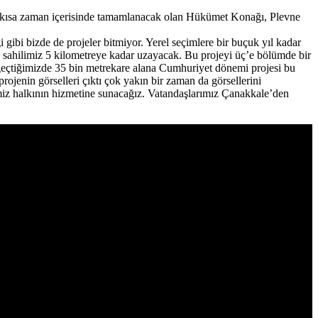
mı kısa zaman içerisinde tamamlanacak olan Hükümet Konağı, Plevne
gibi bizde de projeler bitmiyor. Yerel seçimlere bir buçuk yıl kadar
nda sahilimiz 5 kilometreye kadar uzayacak. Bu projeyi üç’e bölümde bir
 geçtiğimizde 35 bin metrekare alana Cumhuriyet dönemi projesi bu
ojenin görselleri çıktı çok yakın bir zaman da görsellerini
çemiz halkının hizmetine sunacağız. Vatandaşlarımız Çanakkale’den