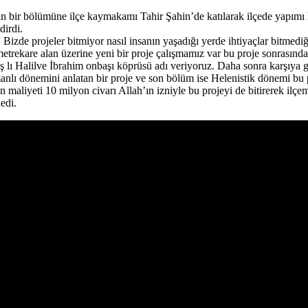
nın bir bölümüne ilçe kaymakamı Tahir Şahin’de katılarak ilçede yapı
dirdi.
de projeler bitmiyor nasıl insanın yaşadığı yerde ihtiyaçlar bitmediği 
in metrekare alan üzerine yeni bir proje çalışmamız var bu proje sonrası
ş lı Halilve İbrahim onbaşı köprüsü adı veriyoruz. Daha sonra karşıya
anlı dönemini anlatan bir proje ve son bölüm ise Helenistik dönemi bu pr
in maliyeti 10 milyon civarı Allah’ın izniyle bu projeyi de bitirerek il
edi.