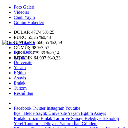
Foto Galeri
Videolar
Canlı Yayın
Günün Haberleri
DOLAR
47,74
%0,25
EURO
55,25
%0,43
G.ALTIN
6.660,55
%2,59
GÜMÜŞ
98
%3,57
İlçe - Belde
IMKB
13.779,39
%-0,14
Sağlık
BITCOIN
64.997
%-0,23
Üniversite
Yaşam
Eğitim
Asayiş
Emlak
Turizm
Resmî İlan
Facebook
Twitter
Instagram
Youtube
İlçe - Belde
Sağlık
Üniversite
Yaşam
Eğitim
Asayiş
Emlak
Turizm
Emlak
Tarım Ve Sanayi
Belediye
Teknoloji
Yerel
Tanıtım
İş Dünyası
Yatırım
İlan
Gündem