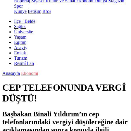
Röportaj
Siyaset
Kültür Ve Sanat
Ekonomi
Dünya
Magazin
Spor
Künye
İletişim
RSS
İlçe - Belde
Sağlık
Üniversite
Yaşam
Eğitim
Asayiş
Emlak
Turizm
Resmî İlan
Anasayfa
Ekonomi
CEP TELEFONUNDA VERGİ
DÜŞTÜ!
Başbakan Binali Yıldırım’ın cep
telefonlarındaki vergiyi düşüleceğine dair
açıklamasından sonra konuyla ilgili