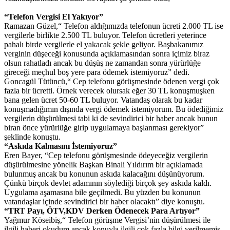
“Telefon Vergisi El Yakıyor”
Ramazan Güzel,“ Telefon aldığımızda telefonun ücreti 2.000 TL ise
vergilerle birlikte 2.500 TL buluyor. Telefon ücretleri yeterince
pahalı birde vergilerle el yakacak şekle geliyor. Başbakanımız
verginin düşeceği konusunda açıklamasından sonra içimiz biraz
olsun rahatladı ancak bu düşüş ne zamandan sonra yürürlüğe
gireceği meçhul boş yere para ödemek istemiyoruz” dedi.
Goncagül Tütüncü,“ Cep telefonu görüşmesinde ödenen vergi çok
fazla bir ücretti. Örnek verecek olursak eğer 30 TL konuşmuşken
bana gelen ücret 50-60 TL buluyor. Vatandaş olarak bu kadar
konuşmadığımın dışında vergi ödemek istemiyorum. Bu ödediğimiz
vergilerin düşürülmesi tabi ki de sevindirici bir haber ancak bunun
biran önce yürürlüğe girip uygulamaya başlanması gerekiyor”
şeklinde konuştu.
“Askıda Kalmasını İstemiyoruz”
Eren Bayer, “Cep telefonu görüşmesinde ödeyeceğiz vergilerin
düşürülmesine yönelik Başkan Binali Yıldırım bir açıklamada
bulunmuş ancak bu konunun askıda kalacağını düşünüyorum.
Çünkü birçok devlet adamının söylediği birçok şey askıda kaldı.
Uygulama aşamasına bile geçilmedi. Bu yüzden bu konunun
vatandaşlar içinde sevindirici bir haber olacaktı” diye konuştu.
“TRT Payı, ÖTV,KDV Derken Ödenecek Para Artıyor”
Yağmur Köseibiş,“ Telefon görüşme Vergisi’nin düşürülmesi ile
ilgili haberi okudum ancak konuyla ilgili çok fazla bilgi verilmemiş