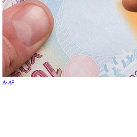
-
+
A
A