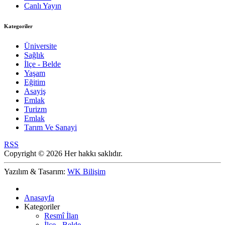
Canlı Yayın
Kategoriler
Üniversite
Sağlık
İlçe - Belde
Yaşam
Eğitim
Asayiş
Emlak
Turizm
Emlak
Tarım Ve Sanayi
RSS
Copyright © 2026 Her hakkı saklıdır.
Yazılım & Tasarım:
WK Bilişim
Anasayfa
Kategoriler
Resmî İlan
İlçe - Belde