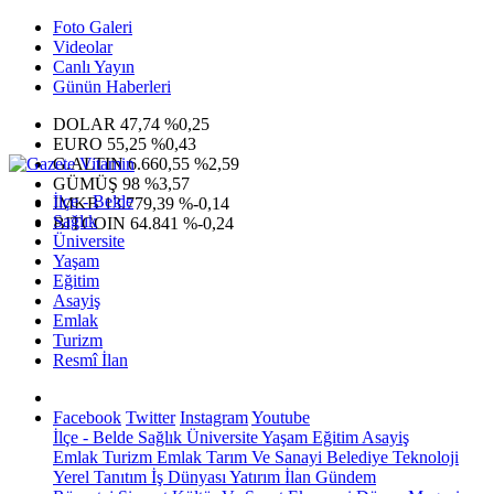
Foto Galeri
Videolar
Canlı Yayın
Günün Haberleri
DOLAR
47,74
%0,25
EURO
55,25
%0,43
G.ALTIN
6.660,55
%2,59
GÜMÜŞ
98
%3,57
İlçe - Belde
IMKB
13.779,39
%-0,14
Sağlık
BITCOIN
64.841
%-0,24
Üniversite
Yaşam
Eğitim
Asayiş
Emlak
Turizm
Resmî İlan
Facebook
Twitter
Instagram
Youtube
İlçe - Belde
Sağlık
Üniversite
Yaşam
Eğitim
Asayiş
Emlak
Turizm
Emlak
Tarım Ve Sanayi
Belediye
Teknoloji
Yerel
Tanıtım
İş Dünyası
Yatırım
İlan
Gündem