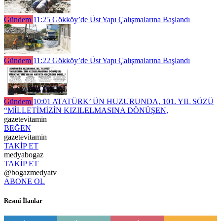
Gündem
11:25
Gökköy’de Üst Yapı Çalışmalarına Başlandı
Gündem
11:22
Gökköy’de Üst Yapı Çalışmalarına Başlandı
Gündem
10:01
ATATÜRK’ ÜN HUZURUNDA, 101. YIL SÖZÜ
“MİLLETİMİZİN KIZILELMASINA DÖNÜŞEN,
gazetevitamin
BEĞEN
gazetevitamin
TAKİP ET
medyabogaz
TAKİP ET
@bogazmedyatv
ABONE OL
Resmî İlanlar