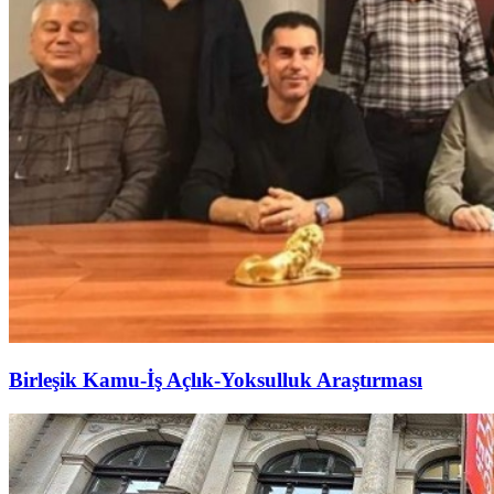
Birleşik Kamu-İş Açlık-Yoksulluk Araştırması