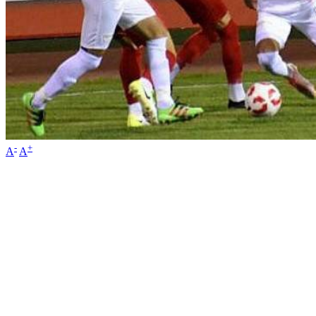
-
+
A
A