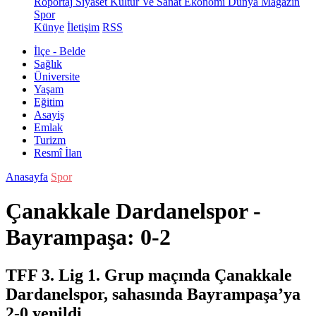
Röportaj
Siyaset
Kültür Ve Sanat
Ekonomi
Dünya
Magazin
Spor
Künye
İletişim
RSS
İlçe - Belde
Sağlık
Üniversite
Yaşam
Eğitim
Asayiş
Emlak
Turizm
Resmî İlan
Anasayfa
Spor
Çanakkale Dardanelspor -
Bayrampaşa: 0-2
TFF 3. Lig 1. Grup maçında Çanakkale
Dardanelspor, sahasında Bayrampaşa’ya
2-0 yenildi.