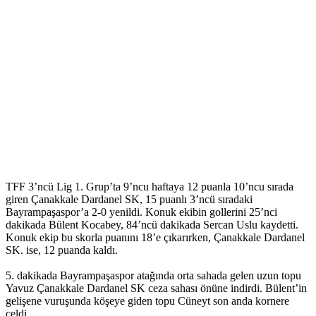
TFF 3’ncü Lig 1. Grup’ta 9’ncu haftaya 12 puanla 10’ncu sırada
giren Çanakkale Dardanel SK, 15 puanlı 3’ncü sıradaki
Bayrampaşaspor’a 2-0 yenildi. Konuk ekibin gollerini 25’nci
dakikada Bülent Kocabey, 84’ncü dakikada Sercan Uslu kaydetti.
Konuk ekip bu skorla puanını 18’e çıkarırken, Çanakkale Dardanel
SK. ise, 12 puanda kaldı.
5. dakikada Bayrampaşaspor atağında orta sahada gelen uzun topu
Yavuz Çanakkale Dardanel SK ceza sahası önüne indirdi. Bülent’in
gelişene vuruşunda köşeye giden topu Cüneyt son anda kornere
çeldi.