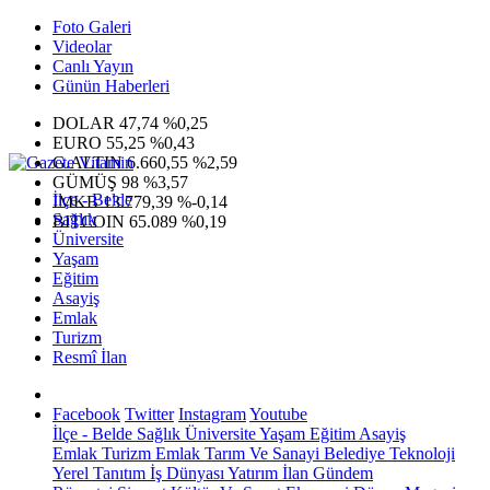
Foto Galeri
Videolar
Canlı Yayın
Günün Haberleri
DOLAR
47,74
%0,25
EURO
55,25
%0,43
G.ALTIN
6.660,55
%2,59
GÜMÜŞ
98
%3,57
İlçe - Belde
IMKB
13.779,39
%-0,14
Sağlık
BITCOIN
65.089
%0,19
Üniversite
Yaşam
Eğitim
Asayiş
Emlak
Turizm
Resmî İlan
Facebook
Twitter
Instagram
Youtube
İlçe - Belde
Sağlık
Üniversite
Yaşam
Eğitim
Asayiş
Emlak
Turizm
Emlak
Tarım Ve Sanayi
Belediye
Teknoloji
Yerel
Tanıtım
İş Dünyası
Yatırım
İlan
Gündem