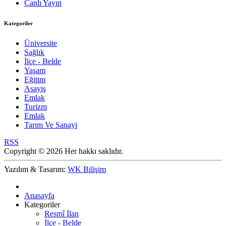
Canlı Yayın
Kategoriler
Üniversite
Sağlık
İlçe - Belde
Yaşam
Eğitim
Asayiş
Emlak
Turizm
Emlak
Tarım Ve Sanayi
RSS
Copyright © 2026 Her hakkı saklıdır.
Yazılım & Tasarım:
WK Bilişim
Anasayfa
Kategoriler
Resmî İlan
İlçe - Belde