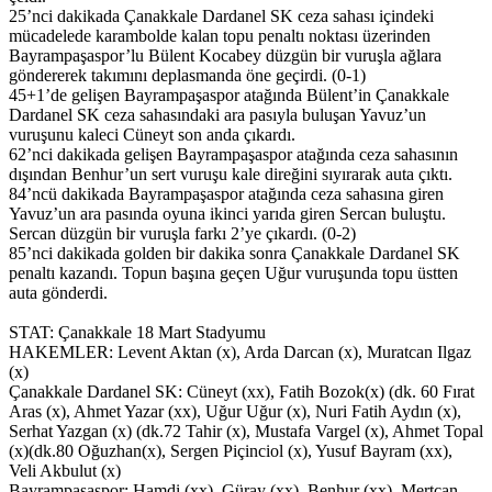
25’nci dakikada Çanakkale Dardanel SK ceza sahası içindeki
mücadelede karambolde kalan topu penaltı noktası üzerinden
Bayrampaşaspor’lu Bülent Kocabey düzgün bir vuruşla ağlara
göndererek takımını deplasmanda öne geçirdi. (0-1)
45+1’de gelişen Bayrampaşaspor atağında Bülent’in Çanakkale
Dardanel SK ceza sahasındaki ara pasıyla buluşan Yavuz’un
vuruşunu kaleci Cüneyt son anda çıkardı.
62’nci dakikada gelişen Bayrampaşaspor atağında ceza sahasının
dışından Benhur’un sert vuruşu kale direğini sıyırarak auta çıktı.
84’ncü dakikada Bayrampaşaspor atağında ceza sahasına giren
Yavuz’un ara pasında oyuna ikinci yarıda giren Sercan buluştu.
Sercan düzgün bir vuruşla farkı 2’ye çıkardı. (0-2)
85’nci dakikada golden bir dakika sonra Çanakkale Dardanel SK
penaltı kazandı. Topun başına geçen Uğur vuruşunda topu üstten
auta gönderdi.
STAT: Çanakkale 18 Mart Stadyumu
HAKEMLER: Levent Aktan (x), Arda Darcan (x), Muratcan Ilgaz
(x)
Çanakkale Dardanel SK: Cüneyt (xx), Fatih Bozok(x) (dk. 60 Fırat
Aras (x), Ahmet Yazar (xx), Uğur Uğur (x), Nuri Fatih Aydın (x),
Serhat Yazgan (x) (dk.72 Tahir (x), Mustafa Vargel (x), Ahmet Topal
(x)(dk.80 Oğuzhan(x), Sergen Piçinciol (x), Yusuf Bayram (xx),
Veli Akbulut (x)
Bayrampaşaspor: Hamdi (xx), Güray (xx), Benhur (xx), Mertcan