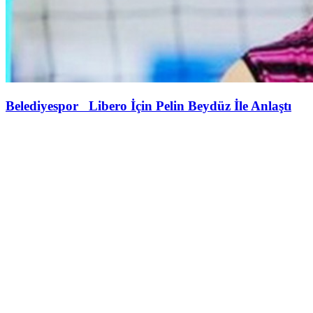
Belediyespor Libero İçin Pelin Beydüz İle Anlaştı