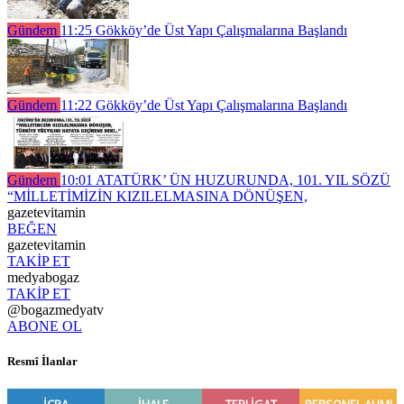
Gündem
11:25
Gökköy’de Üst Yapı Çalışmalarına Başlandı
Gündem
11:22
Gökköy’de Üst Yapı Çalışmalarına Başlandı
Gündem
10:01
ATATÜRK’ ÜN HUZURUNDA, 101. YIL SÖZÜ
“MİLLETİMİZİN KIZILELMASINA DÖNÜŞEN,
gazetevitamin
BEĞEN
gazetevitamin
TAKİP ET
medyabogaz
TAKİP ET
@bogazmedyatv
ABONE OL
Resmî İlanlar