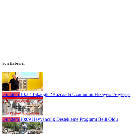
Son Haberler
Gündem
10:32
Takaoğlu ‘Bozcaada Üzümünün Hikayesi’ Söyleşişi
Gündem
10:09
Hayvancılık Destekleme Programı Belli Oldu