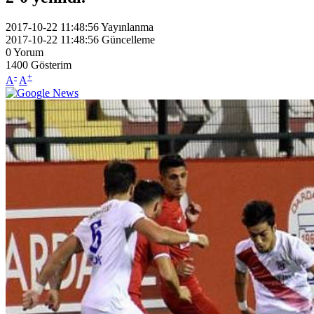
2017-10-22 11:48:56
Yayınlanma
2017-10-22 11:48:56
Güncelleme
0
Yorum
1400
Gösterim
-
+
A
A