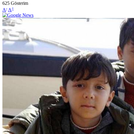
625
Gösterim
-
+
A
A