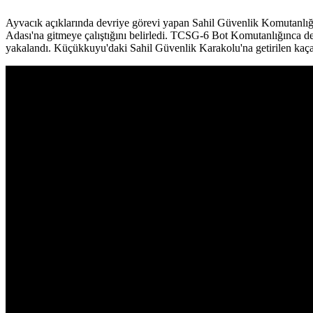
Ayvacık açıklarında devriye görevi yapan Sahil Güvenlik Komutanlığı
Adası'na gitmeye çalıştığını belirledi. TCSG-6 Bot Komutanlığınca de
yakalandı. Küçükkuyu'daki Sahil Güvenlik Karakolu'na getirilen kaçak