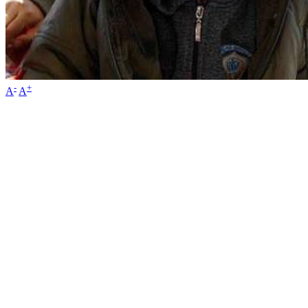
-
+
A
A