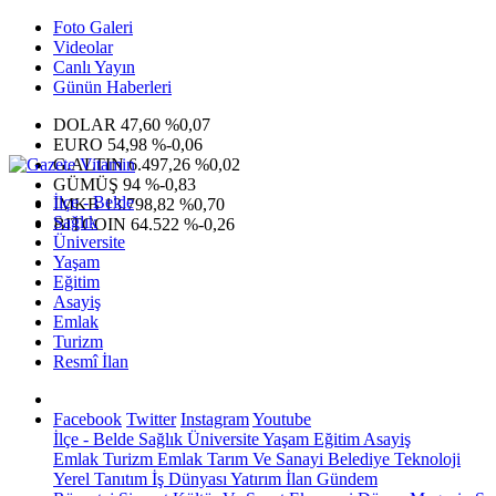
Foto Galeri
Videolar
Canlı Yayın
Günün Haberleri
DOLAR
47,60
%0,07
EURO
54,98
%-0,06
G.ALTIN
6.497,26
%0,02
GÜMÜŞ
94
%-0,83
İlçe - Belde
IMKB
13.798,82
%0,70
Sağlık
BITCOIN
64.522
%-0,26
Üniversite
Yaşam
Eğitim
Asayiş
Emlak
Turizm
Resmî İlan
Facebook
Twitter
Instagram
Youtube
İlçe - Belde
Sağlık
Üniversite
Yaşam
Eğitim
Asayiş
Emlak
Turizm
Emlak
Tarım Ve Sanayi
Belediye
Teknoloji
Yerel
Tanıtım
İş Dünyası
Yatırım
İlan
Gündem