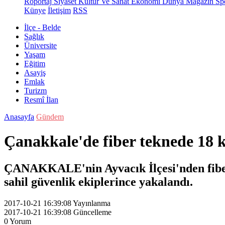
Röportaj
Siyaset
Kültür Ve Sanat
Ekonomi
Dünya
Magazin
Sp
Künye
İletişim
RSS
İlçe - Belde
Sağlık
Üniversite
Yaşam
Eğitim
Asayiş
Emlak
Turizm
Resmî İlan
Anasayfa
Gündem
Çanakkale'de fiber teknede 18
ÇANAKKALE'nin Ayvacık İlçesi'nden fiber t
sahil güvenlik ekiplerince yakalandı.
2017-10-21 16:39:08
Yayınlanma
2017-10-21 16:39:08
Güncelleme
0
Yorum