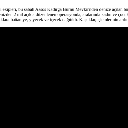
 ekipleri, bu sabah Assos Kadırga Burnu Mevkii'nden denize açılan bir
nizden 2 mil açıkta düzenlenen operasyonda, aralarında kadın ve çocuk
lara battaniye, yiyecek ve içecek dağıtıldı. Kaçaklar, işlemlerinin ar