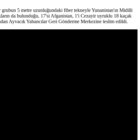
 grubun 5 metre uzunluğundaki fiber tekneyle Yunanistan'ın Midilli
ların da bulunduğu, 17'si Afganistan, 1'i Cezayir uyruklu 18 kaçak
dından Ayvacık Yabancılar Geri Gönderme Merkezine teslim edildi.