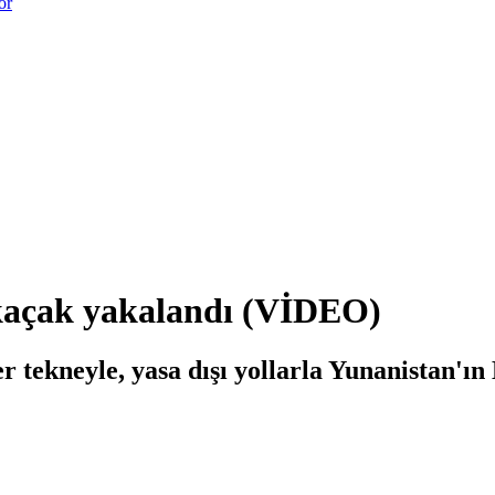
or
 kaçak yakalandı (VİDEO)
ekneyle, yasa dışı yollarla Yunanistan'ın M