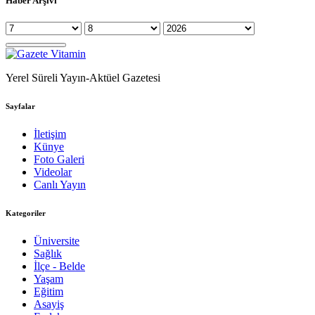
Haber Arşivi
Yerel Süreli Yayın-Aktüel Gazetesi
Sayfalar
İletişim
Künye
Foto Galeri
Videolar
Canlı Yayın
Kategoriler
Üniversite
Sağlık
İlçe - Belde
Yaşam
Eğitim
Asayiş