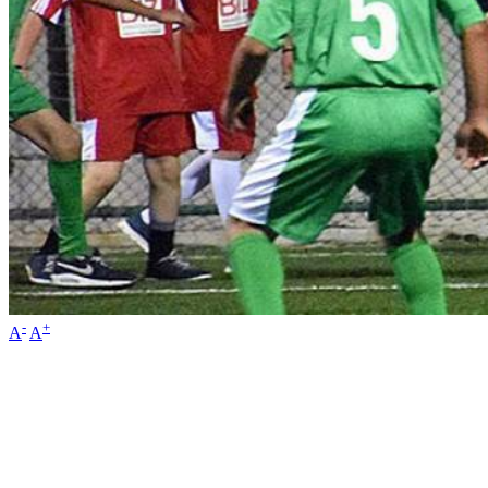
-
+
A
A