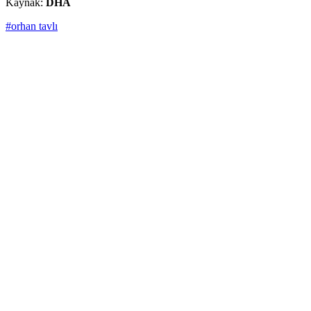
Kaynak:
DHA
#orhan tavlı