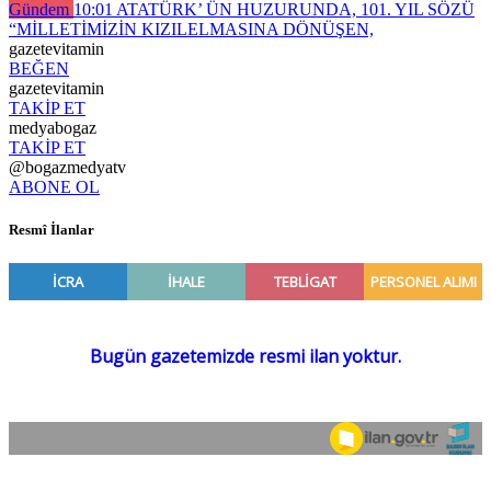
Gündem
10:01
ATATÜRK’ ÜN HUZURUNDA, 101. YIL SÖZÜ
“MİLLETİMİZİN KIZILELMASINA DÖNÜŞEN,
gazetevitamin
BEĞEN
gazetevitamin
TAKİP ET
medyabogaz
TAKİP ET
@bogazmedyatv
ABONE OL
Resmî İlanlar