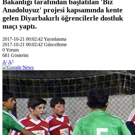
Bakanlığı tarafından başlatılan 'Biz
Anadoluyuz' projesi kapsamında kente
gelen Diyarbakırlı öğrencilerle dostluk
maçı yaptı.
2017-10-21 00:02:42
Yayınlanma
2017-10-21 00:02:42
Güncelleme
0
Yorum
681
Gösterim
-
+
A
A