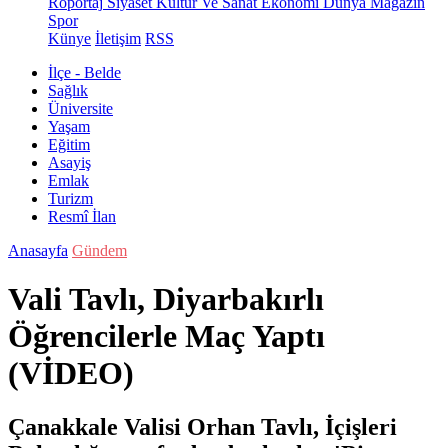
Röportaj
Siyaset
Kültür Ve Sanat
Ekonomi
Dünya
Magazin
Spor
Künye
İletişim
RSS
İlçe - Belde
Sağlık
Üniversite
Yaşam
Eğitim
Asayiş
Emlak
Turizm
Resmî İlan
Anasayfa
Gündem
Vali Tavlı, Diyarbakırlı
Öğrencilerle Maç Yaptı
(VİDEO)
Çanakkale Valisi Orhan Tavlı, İçişleri