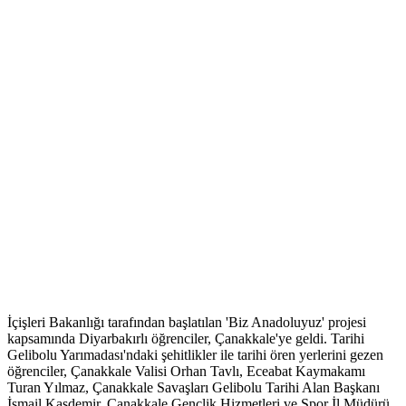
İçişleri Bakanlığı tarafından başlatılan 'Biz Anadoluyuz' projesi
kapsamında Diyarbakırlı öğrenciler, Çanakkale'ye geldi. Tarihi
Gelibolu Yarımadası'ndaki şehitlikler ile tarihi ören yerlerini gezen
öğrenciler, Çanakkale Valisi Orhan Tavlı, Eceabat Kaymakamı
Turan Yılmaz, Çanakkale Savaşları Gelibolu Tarihi Alan Başkanı
İsmail Kaşdemir, Çanakkale Gençlik Hizmetleri ve Spor İl Müdürü