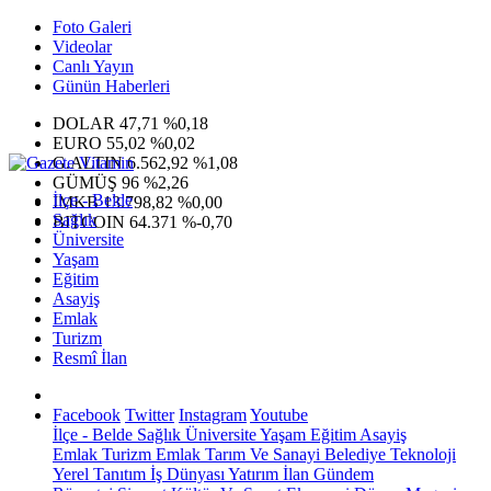
Foto Galeri
Videolar
Canlı Yayın
Günün Haberleri
DOLAR
47,71
%0,18
EURO
55,02
%0,02
G.ALTIN
6.562,92
%1,08
GÜMÜŞ
96
%2,26
İlçe - Belde
IMKB
13.798,82
%0,00
Sağlık
BITCOIN
64.371
%-0,70
Üniversite
Yaşam
Eğitim
Asayiş
Emlak
Turizm
Resmî İlan
Facebook
Twitter
Instagram
Youtube
İlçe - Belde
Sağlık
Üniversite
Yaşam
Eğitim
Asayiş
Emlak
Turizm
Emlak
Tarım Ve Sanayi
Belediye
Teknoloji
Yerel
Tanıtım
İş Dünyası
Yatırım
İlan
Gündem