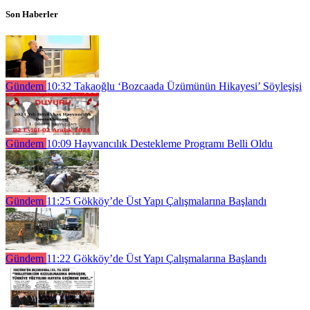
Son Haberler
Gündem
10:32
Takaoğlu ‘Bozcaada Üzümünün Hikayesi’ Söyleşişi
Gündem
10:09
Hayvancılık Destekleme Programı Belli Oldu
Gündem
11:25
Gökköy’de Üst Yapı Çalışmalarına Başlandı
Gündem
11:22
Gökköy’de Üst Yapı Çalışmalarına Başlandı