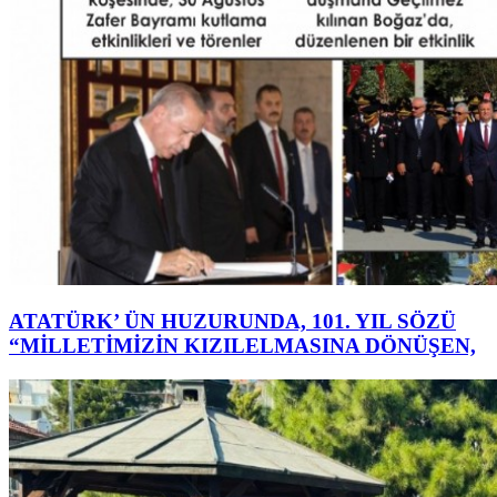
ATATÜRK’ ÜN HUZURUNDA, 101. YIL SÖZÜ
“MİLLETİMİZİN KIZILELMASINA DÖNÜŞEN,