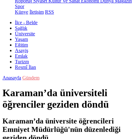
Röportaj
Siyaset
Kültür Ve Sanat
Ekonomi
Dünya
Magazin
Spor
Künye
İletişim
RSS
İlçe - Belde
Sağlık
Üniversite
Yaşam
Eğitim
Asayiş
Emlak
Turizm
Resmî İlan
Anasayfa
Gündem
Karaman’da üniversiteli
öğrenciler geziden döndü
Karaman’da üniversite öğrencileri
Emniyet Müdürlüğü'nün düzenlediği
geziden döndü.