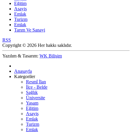
Eğitim
Asayiş
Emlak
Turizm
Emlak
Tarım Ve Sanayi
RSS
Copyright © 2026 Her hakkı saklıdır.
Yazılım & Tasarım:
WK Bilişim
Anasayfa
Kategoriler
Resmî İlan
İlçe - Belde
Sağlık
Üniversite
Yaşam
Eğitim
Asayiş
Emlak
Turizm
Emlak