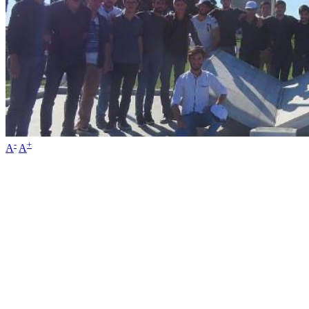
-
+
A
A