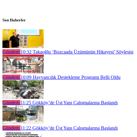
Son Haberler
Gündem
10:32
Takaoğlu ‘Bozcaada Üzümünün Hikayesi’ Söyleşişi
Gündem
10:09
Hayvancılık Destekleme Programı Belli Oldu
Gündem
11:25
Gökköy’de Üst Yapı Çalışmalarına Başlandı
Gündem
11:22
Gökköy’de Üst Yapı Çalışmalarına Başlandı