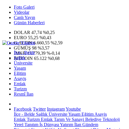
Foto Galeri
Videolar
Canlı Yayın
Günün Haberleri
DOLAR
47,74
%0,25
EURO
55,25
%0,43
G.ALTIN
6.660,55
%2,59
GÜMÜŞ
98
%3,57
İlçe - Belde
IMKB
13.779,39
%-0,14
Sağlık
BITCOIN
65.122
%0,68
Üniversite
Yaşam
Eğitim
Asayiş
Emlak
Turizm
Resmî İlan
Facebook
Twitter
Instagram
Youtube
İlçe - Belde
Sağlık
Üniversite
Yaşam
Eğitim
Asayiş
Emlak
Turizm
Emlak
Tarım Ve Sanayi
Belediye
Teknoloji
Yerel
Tanıtım
İş Dünyası
Yatırım
İlan
Gündem