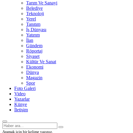
Tarım Ve Sanayi
Belediye
Teknoloji
Yerel
Tanıtım
İş Dünyası
Yatırım
İlan
Gündem
Röportaj
Siyaset
Kültür Ve Sanat
Ekonomi
Dünya
Magazin
Spor
Foto Galeri
Video
Yazarlar
Künye
İletişim
Aramak için bir kelime yazınız.