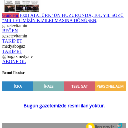
Gündem
10:01
ATATÜRK’ ÜN HUZURUNDA, 101. YIL SÖZÜ
“MİLLETİMİZİN KIZILELMASINA DÖNÜŞEN,
gazetevitamin
BEĞEN
gazetevitamin
TAKİP ET
medyabogaz
TAKİP ET
@bogazmedyatv
ABONE OL
Resmî İlanlar