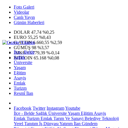
Foto Galeri
Videolar
Canlı Yayın
Günün Haberleri
DOLAR
47,74
%0,25
EURO
55,25
%0,43
G.ALTIN
6.660,55
%2,59
GÜMÜŞ
98
%3,57
İlçe - Belde
IMKB
13.779,39
%-0,14
Sağlık
BITCOIN
65.168
%0,08
Üniversite
Yaşam
Eğitim
Asayiş
Emlak
Turizm
Resmî İlan
Facebook
Twitter
Instagram
Youtube
İlçe - Belde
Sağlık
Üniversite
Yaşam
Eğitim
Asayiş
Emlak
Turizm
Emlak
Tarım Ve Sanayi
Belediye
Teknoloji
Yerel
Tanıtım
İş Dünyası
Yatırım
İlan
Gündem