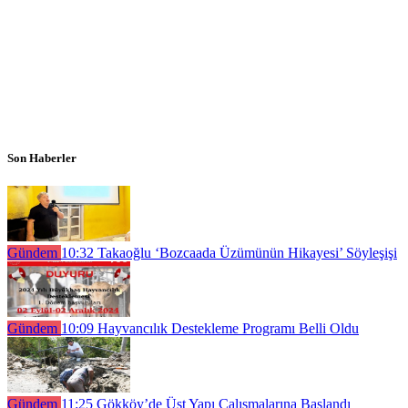
Son Haberler
Gündem
10:32
Takaoğlu ‘Bozcaada Üzümünün Hikayesi’ Söyleşişi
Gündem
10:09
Hayvancılık Destekleme Programı Belli Oldu
Gündem
11:25
Gökköy’de Üst Yapı Çalışmalarına Başlandı