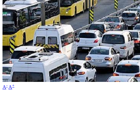
-
+
A
A