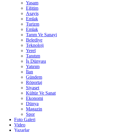
Yaşam
Eğitim
Asayiş
Emlak
Turizm
Emlak
Tarım Ve Sanayi
Belediye
Teknoloji
Yerel
Tanıtım
İş Dünyası
Yatırım
İlan
Gündem
Röportaj
Siyaset
Kültür Ve Sanat
Ekonomi
Dünya
Magazin
Spor
Foto Galeri
Video
Yazarlar