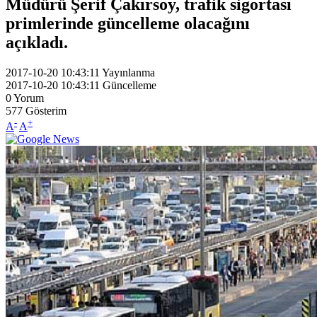
Müdürü Şerif Çakırsoy, trafik sigortası
primlerinde güncelleme olacağını
açıkladı.
2017-10-20 10:43:11
Yayınlanma
2017-10-20 10:43:11
Güncelleme
0
Yorum
577
Gösterim
-
+
A
A