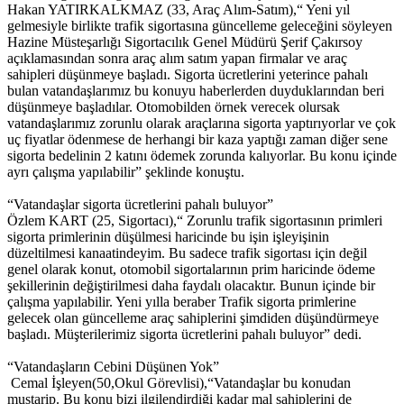
Hakan YATIRKALKMAZ (33, Araç Alım-Satım),“ Yeni yıl
gelmesiyle birlikte trafik sigortasına güncelleme geleceğini söyleyen
Hazine Müsteşarlığı Sigortacılık Genel Müdürü Şerif Çakırsoy
açıklamasından sonra araç alım satım yapan firmalar ve araç
sahipleri düşünmeye başladı. Sigorta ücretlerini yeterince pahalı
bulan vatandaşlarımız bu konuyu haberlerden duyduklarından beri
düşünmeye başladılar. Otomobilden örnek verecek olursak
vatandaşlarımız zorunlu olarak araçlarına sigorta yaptırıyorlar ve çok
uç fiyatlar ödenmese de herhangi bir kaza yaptığı zaman diğer sene
sigorta bedelinin 2 katını ödemek zorunda kalıyorlar. Bu konu içinde
ayrı çalışma yapılabilir” şeklinde konuştu.
“Vatandaşlar sigorta ücretlerini pahalı buluyor”
Özlem KART (25, Sigortacı),“ Zorunlu trafik sigortasının primleri
sigorta primlerinin düşülmesi haricinde bu işin işleyişinin
düzeltilmesi kanaatindeyim. Bu sadece trafik sigortası için değil
genel olarak konut, otomobil sigortalarının prim haricinde ödeme
şekillerinin değiştirilmesi daha faydalı olacaktır. Bunun içinde bir
çalışma yapılabilir. Yeni yılla beraber Trafik sigorta primlerine
gelecek olan güncelleme araç sahiplerini şimdiden düşündürmeye
başladı. Müşterilerimiz sigorta ücretlerini pahalı buluyor” dedi.
“Vatandaşların Cebini Düşünen Yok”
Cemal İşleyen(50,Okul Görevlisi),“Vatandaşlar bu konudan
mustarip. Bu konu bizi ilgilendirdiği kadar mal sahiplerini de