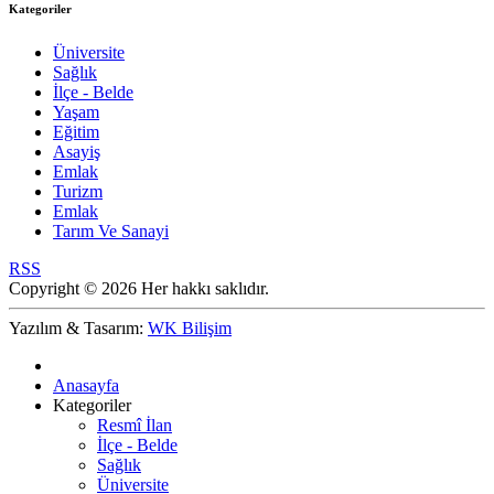
Kategoriler
Üniversite
Sağlık
İlçe - Belde
Yaşam
Eğitim
Asayiş
Emlak
Turizm
Emlak
Tarım Ve Sanayi
RSS
Copyright © 2026 Her hakkı saklıdır.
Yazılım & Tasarım:
WK Bilişim
Anasayfa
Kategoriler
Resmî İlan
İlçe - Belde
Sağlık
Üniversite