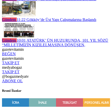
Gündem
11:22
Gökköy’de Üst Yapı Çalışmalarına Başlandı
Gündem
10:01
ATATÜRK’ ÜN HUZURUNDA, 101. YIL SÖZÜ
“MİLLETİMİZİN KIZILELMASINA DÖNÜŞEN,
gazetevitamin
BEĞEN
gazetevitamin
TAKİP ET
medyabogaz
TAKİP ET
@bogazmedyatv
ABONE OL
Resmî İlanlar