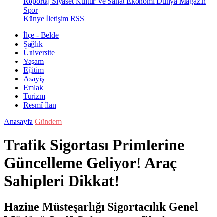
Röportaj
Siyaset
Kültür Ve Sanat
Ekonomi
Dünya
Magazin
Spor
Künye
İletişim
RSS
İlçe - Belde
Sağlık
Üniversite
Yaşam
Eğitim
Asayiş
Emlak
Turizm
Resmî İlan
Anasayfa
Gündem
Trafik Sigortası Primlerine
Güncelleme Geliyor! Araç
Sahipleri Dikkat!
Hazine Müsteşarlığı Sigortacılık Genel