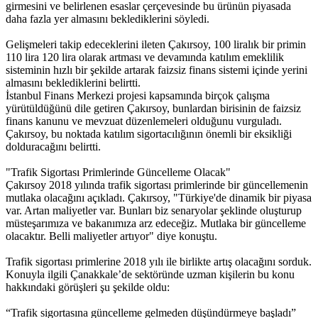
girmesini ve belirlenen esaslar çerçevesinde bu ürünün piyasada
daha fazla yer almasını beklediklerini söyledi.
Gelişmeleri takip edeceklerini ileten Çakırsoy, 100 liralık bir primin
110 lira 120 lira olarak artması ve devamında katılım emeklilik
sisteminin hızlı bir şekilde artarak faizsiz finans sistemi içinde yerini
almasını beklediklerini belirtti.
İstanbul Finans Merkezi projesi kapsamında birçok çalışma
yürütüldüğünü dile getiren Çakırsoy, bunlardan birisinin de faizsiz
finans kanunu ve mevzuat düzenlemeleri olduğunu vurguladı.
Çakırsoy, bu noktada katılım sigortacılığının önemli bir eksikliği
dolduracağını belirtti.
"Trafik Sigortası Primlerinde Güncelleme Olacak"
Çakırsoy 2018 yılında trafik sigortası primlerinde bir güncellemenin
mutlaka olacağını açıkladı. Çakırsoy, "Türkiye'de dinamik bir piyasa
var. Artan maliyetler var. Bunları biz senaryolar şeklinde oluşturup
müsteşarımıza ve bakanımıza arz edeceğiz. Mutlaka bir güncelleme
olacaktır. Belli maliyetler artıyor" diye konuştu.
Trafik sigortası primlerine 2018 yılı ile birlikte artış olacağını sorduk.
Konuyla ilgili Çanakkale’de sektöründe uzman kişilerin bu konu
hakkındaki görüşleri şu şekilde oldu:
“Trafik sigortasına güncelleme gelmeden düşündürmeye başladı”