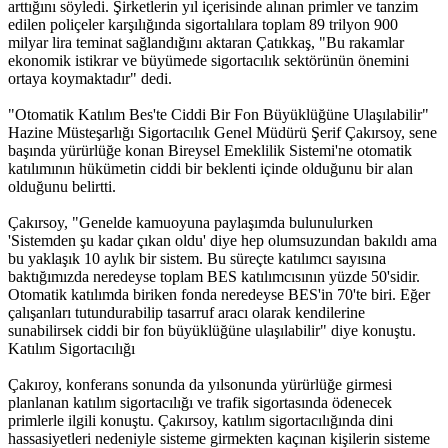
arttığını söyledi. Şirketlerin yıl içerisinde alınan primler ve tanzim
edilen poliçeler karşılığında sigortalılara toplam 89 trilyon 900
milyar lira teminat sağlandığını aktaran Çatıkkaş, "Bu rakamlar
ekonomik istikrar ve büyümede sigortacılık sektörünün önemini
ortaya koymaktadır" dedi.
"Otomatik Katılım Bes'te Ciddi Bir Fon Büyüklüğüne Ulaşılabilir"
Hazine Müsteşarlığı Sigortacılık Genel Müdürü Şerif Çakırsoy, sene
başında yürürlüğe konan Bireysel Emeklilik Sistemi'ne otomatik
katılımının hükümetin ciddi bir beklenti içinde olduğunu bir alan
olduğunu belirtti.
Çakırsoy, "Genelde kamuoyuna paylaşımda bulunulurken
'Sistemden şu kadar çıkan oldu' diye hep olumsuzundan bakıldı ama
bu yaklaşık 10 aylık bir sistem. Bu süreçte katılımcı sayısına
baktığımızda neredeyse toplam BES katılımcısının yüzde 50'sidir.
Otomatik katılımda biriken fonda neredeyse BES'in 70'te biri. Eğer
çalışanları tutundurabilip tasarruf aracı olarak kendilerine
sunabilirsek ciddi bir fon büyüklüğüne ulaşılabilir" diye konuştu.
Katılım Sigortacılığı
Çakıroy, konferans sonunda da yılsonunda yürürlüğe girmesi
planlanan katılım sigortacılığı ve trafik sigortasında ödenecek
primlerle ilgili konuştu. Çakırsoy, katılım sigortacılığında dini
hassasiyetleri nedeniyle sisteme girmekten kaçınan kişilerin sisteme