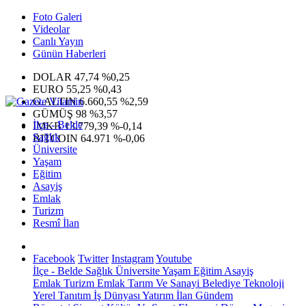
Foto Galeri
Videolar
Canlı Yayın
Günün Haberleri
DOLAR
47,74
%0,25
EURO
55,25
%0,43
G.ALTIN
6.660,55
%2,59
GÜMÜŞ
98
%3,57
İlçe - Belde
IMKB
13.779,39
%-0,14
Sağlık
BITCOIN
64.971
%-0,06
Üniversite
Yaşam
Eğitim
Asayiş
Emlak
Turizm
Resmî İlan
Facebook
Twitter
Instagram
Youtube
İlçe - Belde
Sağlık
Üniversite
Yaşam
Eğitim
Asayiş
Emlak
Turizm
Emlak
Tarım Ve Sanayi
Belediye
Teknoloji
Yerel
Tanıtım
İş Dünyası
Yatırım
İlan
Gündem