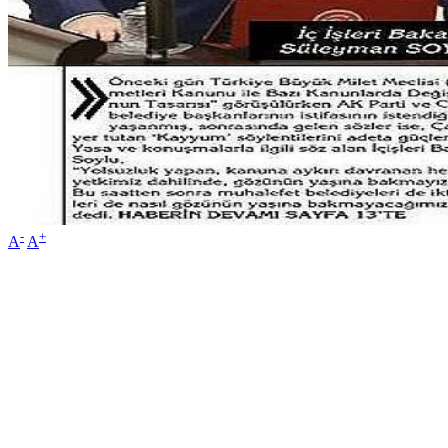
-
+
A
A