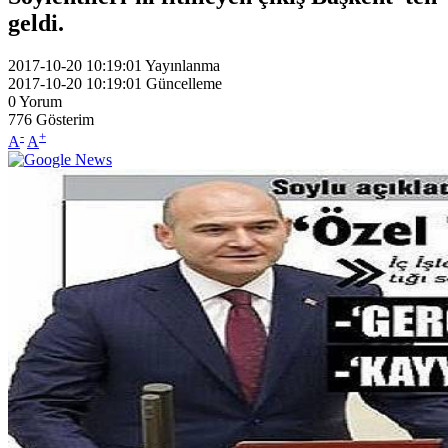
geldi.
2017-10-20 10:19:01
Yayınlanma
2017-10-20 10:19:01
Güncelleme
0
Yorum
776
Gösterim
-
+
A
A