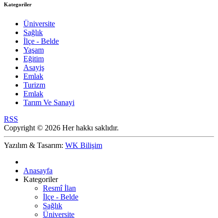
Kategoriler
Üniversite
Sağlık
İlçe - Belde
Yaşam
Eğitim
Asayiş
Emlak
Turizm
Emlak
Tarım Ve Sanayi
RSS
Copyright © 2026 Her hakkı saklıdır.
Yazılım & Tasarım:
WK Bilişim
Anasayfa
Kategoriler
Resmî İlan
İlçe - Belde
Sağlık
Üniversite