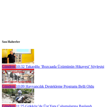
Son Haberler
Gündem
10:32
Takaoğlu ‘Bozcaada Üzümünün Hikayesi’ Söyleşişi
Gündem
10:09
Hayvancılık Destekleme Programı Belli Oldu
Gündem
11:25
Gökköy’de Üst Yapı Çalışmalarına Başlandı