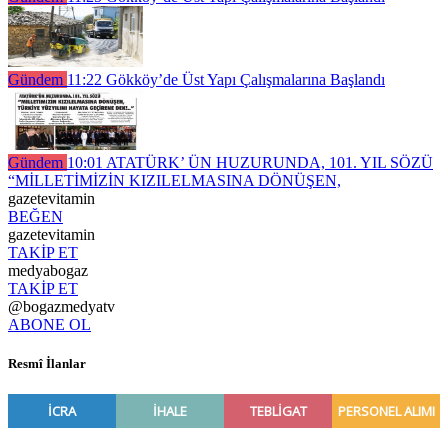
Gündem
11:22
Gökköy’de Üst Yapı Çalışmalarına Başlandı
Gündem
10:01
ATATÜRK’ ÜN HUZURUNDA, 101. YIL SÖZÜ
“MİLLETİMİZİN KIZILELMASINA DÖNÜŞEN,
gazetevitamin
BEĞEN
gazetevitamin
TAKİP ET
medyabogaz
TAKİP ET
@bogazmedyatv
ABONE OL
Resmî İlanlar