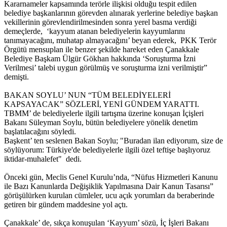
Kararnameler kapsamında terörle ilişkisi olduğu tespit edilen
belediye başkanlarının görevden alınarak yerlerine belediye başkan
vekillerinin görevlendirilmesinden sonra yerel basma verdiği
demeçlerde, ‘kayyum atanan belediyelerin kayyumlarını
tanımayacağını, muhatap almayacağını’ beyan ederek, PKK Terör
Örgütü mensuplan ile benzer şekilde hareket eden Çanakkale
Belediye Başkam Ülgür Gökhan hakkında ‘Soruşturma İzni
Verilmesi’ talebi uygun görülmüş ve soruşturma izni verilmiştir”
demişti.
BAKAN SOYLU’ NUN “TÜM BELEDİYELERİ
KAPSAYACAK” SÖZLERİ, YENİ GÜNDEM YARATTI.
TBMM’ de belediyelerle ilgili tartışma üzerine konuşan İçişleri
Bakanı Süleyman Soylu, bütün belediyelere yönelik denetim
başlatılacağını söyledi.
Başkent’ ten seslenen Bakan Soylu; "Buradan ilan ediyorum, size de
söylüyorum: Türkiye'de belediyelerle ilgili özel teftişe başlıyoruz
iktidar-muhalefet" dedi.
Önceki gün, Meclis Genel Kurulu’nda, “Nüfus Hizmetleri Kanunu
ile Bazı Kanunlarda Değişiklik Yapılmasına Dair Kanun Tasarısı”
görüşülürken kurulan cümleler, ucu açık yorumları da beraberinde
getiren bir gündem maddesine yol açtı.
Çanakkale’ de, sıkça konuşulan ‘Kayyum’ sözü, İç İşleri Bakanı