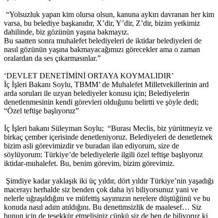
“Yolsuzluk yapan kim olursa olsun, kanuna aykırı davranan her kim
varsa, bu belediye başkanıdır, X’dir, Y’dir, Z’dir, bizim yetkimiz
dahilinde, biz gözünün yaşına bakmayız.
Bu saatten sonra muhalefet belediyeleri de iktidar belediyeleri de
nasıl gözünün yaşına bakmayacağımızı görecekler ama o zaman
oralardan da ses çıkarmasınlar.”
‘DEVLET DENETİMİNİ ORTAYA KOYMALIDIR’
İç İşleri Bakanı Soylu, TBMM’ de Muhalefet Milletvekillerinin ard
arda soruları ile uzyan belediyeler konusu için; Belediyelerin
denetlenmesinin kendi görevleri olduğunu belirtti ve şöyle dedi;
“Özel teftişe başlıyoruz”
İç İşleri bakanı Süleyman Soylu; “Burası Meclis, biz yürütmeyiz ve
birkaç çember içerisinde denetleniyoruz. Belediyeleri de denetlemek
bizim asli görevimizdir ve buradan ilan ediyorum, size de
söylüyorum: Türkiye’de belediyelerle ilgili özel teftişe başlıyoruz
iktidar-muhalefet. Bu, benim görevim, bizim görevimiz.
Şimdiye kadar yaklaşık iki üç yıldır, dört yıldır Türkiye’nin yaşadığı
macerayı herhalde siz benden çok daha iyi biliyorsunuz yani ve
nelerle uğraşıldığını ve müfettiş sayımızın nerelere düştüğünü ve bu
konuda nasıl adım atıldığını. Bu denetimsizlik de maalesef… Siz
bunun için de teşekkür etmelisiniz çünkü siz de ben de biliyoruz ki