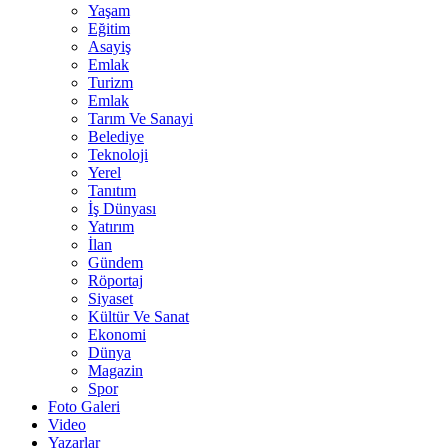
Yaşam
Eğitim
Asayiş
Emlak
Turizm
Emlak
Tarım Ve Sanayi
Belediye
Teknoloji
Yerel
Tanıtım
İş Dünyası
Yatırım
İlan
Gündem
Röportaj
Siyaset
Kültür Ve Sanat
Ekonomi
Dünya
Magazin
Spor
Foto Galeri
Video
Yazarlar