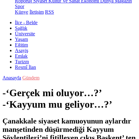
Röportaj
Siyaset
Kültür Ve Sanat
Ekonomi
Dünya
Magazin
Spor
Künye
İletişim
RSS
İlçe - Belde
Sağlık
Üniversite
Yaşam
Eğitim
Asayiş
Emlak
Turizm
Resmî İlan
Anasayfa
Gündem
-‘Gerçek mi oluyor…?’
-‘Kayyum mu geliyor…?’
Çanakkale siyaset kamuoyunun aylardır
manşetinden düşürmediği Kayyum
Söylentileri’ni fitilleyen çıkış Başkent’ ten