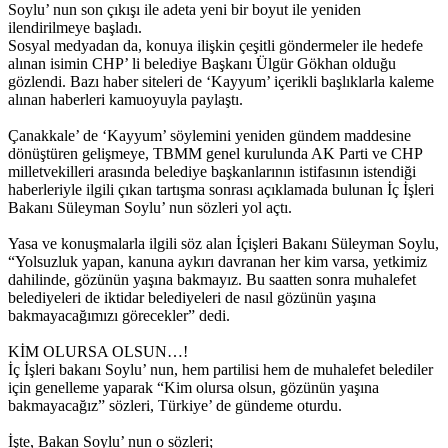
Soylu’ nun son çıkışı ile adeta yeni bir boyut ile yeniden
ilendirilmeye başladı.
Sosyal medyadan da, konuya ilişkin çeşitli göndermeler ile hedefe
alınan isimin CHP’ li belediye Başkanı Ülgür Gökhan olduğu
gözlendi. Bazı haber siteleri de ‘Kayyum’ içerikli başlıklarla kaleme
alınan haberleri kamuoyuyla paylaştı.
Çanakkale’ de ‘Kayyum’ söylemini yeniden gündem maddesine
dönüştüren gelişmeye, TBMM genel kurulunda AK Parti ve CHP
milletvekilleri arasında belediye başkanlarının istifasının istendiği
haberleriyle ilgili çıkan tartışma sonrası açıklamada bulunan İç İşleri
Bakanı Süleyman Soylu’ nun sözleri yol açtı.
Yasa ve konuşmalarla ilgili söz alan İçişleri Bakanı Süleyman Soylu,
“Yolsuzluk yapan, kanuna aykırı davranan her kim varsa, yetkimiz
dahilinde, gözünün yaşına bakmayız. Bu saatten sonra muhalefet
belediyeleri de iktidar belediyeleri de nasıl gözünün yaşına
bakmayacağımızı görecekler” dedi.
KİM OLURSA OLSUN…!
İç İşleri bakanı Soylu’ nun, hem partilisi hem de muhalefet belediler
için genelleme yaparak “Kim olursa olsun, gözünün yaşına
bakmayacağız” sözleri, Türkiye’ de gündeme oturdu.
İşte, Bakan Soylu’ nun o sözleri;