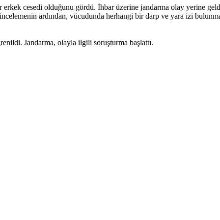
 bir erkek cesedi olduğunu gördü. İhbar üzerine jandarma olay yerine ge
an incelemenin ardından, vücudunda herhangi bir darp ve yara izi bulunm
ldi. Jandarma, olayla ilgili soruşturma başlattı.