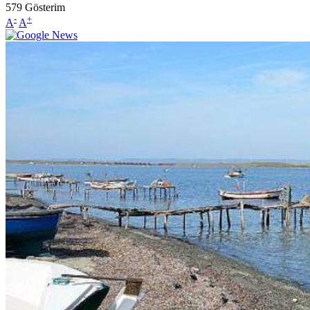
579
Gösterim
-
+
A
A