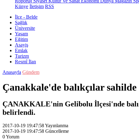
Röportaj
Siyaset
Kültür Ve Sanat
Ekonomi
Dünya
Magazin
Sp
Künye
İletişim
RSS
İlçe - Belde
Sağlık
Üniversite
Yaşam
Eğitim
Asayiş
Emlak
Turizm
Resmî İlan
Anasayfa
Gündem
Çanakkale'de balıkçılar sahilde
ÇANAKKALE'nin Gelibolu İlçesi'nde balıkçı
belirlendi.
2017-10-19 19:47:58
Yayınlanma
2017-10-19 19:47:58
Güncelleme
0
Yorum