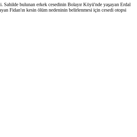
ldi. Sahilde bulunan erkek cesedinin Bolayır Köyü'nde yaşayan Erdal
ayan Fidan'ın kesin ölüm nedeninin belirlenmesi için cesedi otopsi