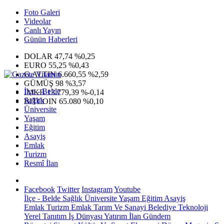
Foto Galeri
Videolar
Canlı Yayın
Günün Haberleri
DOLAR
47,74
%0,25
EURO
55,25
%0,43
G.ALTIN
6.660,55
%2,59
GÜMÜŞ
98
%3,57
İlçe - Belde
IMKB
13.779,39
%-0,14
Sağlık
BITCOIN
65.080
%0,10
Üniversite
Yaşam
Eğitim
Asayiş
Emlak
Turizm
Resmî İlan
Facebook
Twitter
Instagram
Youtube
İlçe - Belde
Sağlık
Üniversite
Yaşam
Eğitim
Asayiş
Emlak
Turizm
Emlak
Tarım Ve Sanayi
Belediye
Teknoloji
Yerel
Tanıtım
İş Dünyası
Yatırım
İlan
Gündem