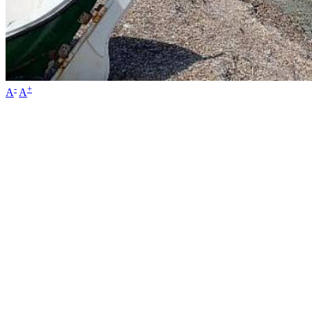
-
+
A
A