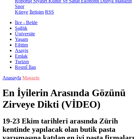
Röportaj
Siyaset
Kültür Ve Sanat
Ekonomi
Dünya
Magazin
Spor
Künye
İletişim
RSS
İlçe - Belde
Sağlık
Üniversite
Yaşam
Eğitim
Asayiş
Emlak
Turizm
Resmî İlan
Anasayfa
Magazin
En İyilerin Arasında Gözünü
Zirveye Dikti (VİDEO)
19-23 Ekim tarihleri arasında Zürih
kentinde yapılacak olan butik pasta
yarışmasına katılan en iyi pasta firmaları