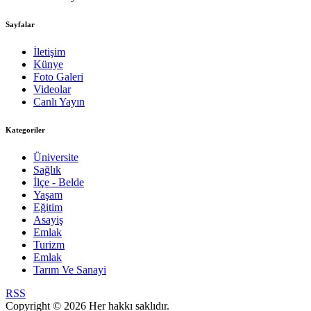
Sayfalar
İletişim
Künye
Foto Galeri
Videolar
Canlı Yayın
Kategoriler
Üniversite
Sağlık
İlçe - Belde
Yaşam
Eğitim
Asayiş
Emlak
Turizm
Emlak
Tarım Ve Sanayi
RSS
Copyright © 2026 Her hakkı saklıdır.