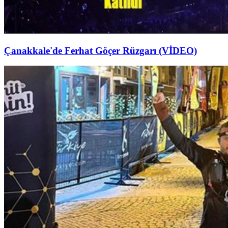
Çanakkale'de Ferhat Göçer Rüzgarı (VİDEO)