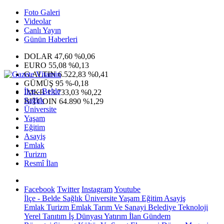
Foto Galeri
Videolar
Canlı Yayın
Günün Haberleri
DOLAR
47,60
%0,06
EURO
55,08
%0,13
G.ALTIN
6.522,83
%0,41
GÜMÜŞ
95
%-0,18
İlçe - Belde
IMKB
13.733,03
%0,22
Sağlık
BITCOIN
64.890
%1,29
Üniversite
Yaşam
Eğitim
Asayiş
Emlak
Turizm
Resmî İlan
Facebook
Twitter
Instagram
Youtube
İlçe - Belde
Sağlık
Üniversite
Yaşam
Eğitim
Asayiş
Emlak
Turizm
Emlak
Tarım Ve Sanayi
Belediye
Teknoloji
Yerel
Tanıtım
İş Dünyası
Yatırım
İlan
Gündem