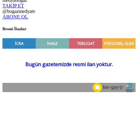
medyabogaz
TAKİP ET
@bogazmedyatv
ABONE OL
Resmî İlanlar