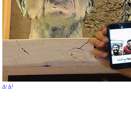
-
+
A
A