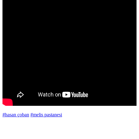
#hasan çoban
#melis pastanesi