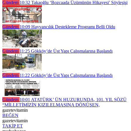
Gündem
10:32
Takaoğlu ‘Bozcaada Üzümünün Hikayesi’ Söyleşişi
Gündem
10:09
Hayvancılık Destekleme Programı Belli Oldu
Gündem
11:25
Gökköy’de Üst Yapı Çalışmalarına Başlandı
Gündem
11:22
Gökköy’de Üst Yapı Çalışmalarına Başlandı
Gündem
10:01
ATATÜRK’ ÜN HUZURUNDA, 101. YIL SÖZÜ
“MİLLETİMİZİN KIZILELMASINA DÖNÜŞEN,
gazetevitamin
BEĞEN
gazetevitamin
TAKİP ET