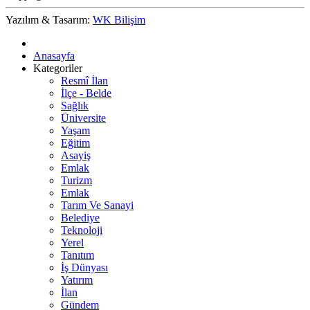
Yazılım & Tasarım:
WK Bilişim
Anasayfa
Kategoriler
Resmî İlan
İlçe - Belde
Sağlık
Üniversite
Yaşam
Eğitim
Asayiş
Emlak
Turizm
Emlak
Tarım Ve Sanayi
Belediye
Teknoloji
Yerel
Tanıtım
İş Dünyası
Yatırım
İlan
Gündem