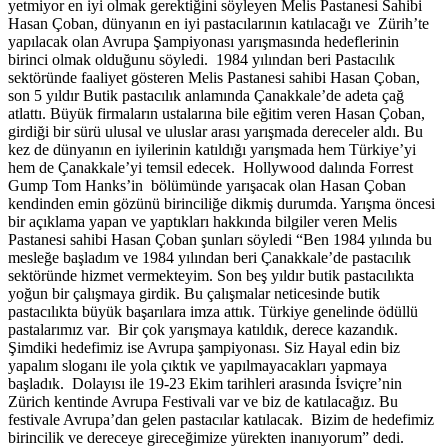
yetmiyor en iyi olmak gerektiğini söyleyen Melis Pastanesi Sahibi
Hasan Çoban, dünyanın en iyi pastacılarının katılacağı ve Zürih’te
yapılacak olan Avrupa Şampiyonası yarışmasında hedeflerinin
birinci olmak olduğunu söyledi. 1984 yılından beri Pastacılık
sektöründe faaliyet gösteren Melis Pastanesi sahibi Hasan Çoban,
son 5 yıldır Butik pastacılık anlamında Çanakkale’de adeta çağ
atlattı. Büyük firmaların ustalarına bile eğitim veren Hasan Çoban,
girdiği bir sürü ulusal ve uluslar arası yarışmada dereceler aldı. Bu
kez de dünyanın en iyilerinin katıldığı yarışmada hem Türkiye’yi
hem de Çanakkale’yi temsil edecek. Hollywood dalında Forrest
Gump Tom Hanks’in bölümünde yarışacak olan Hasan Çoban
kendinden emin gözünü birinciliğe dikmiş durumda. Yarışma öncesi
bir açıklama yapan ve yaptıkları hakkında bilgiler veren Melis
Pastanesi sahibi Hasan Çoban şunları söyledi “Ben 1984 yılında bu
mesleğe başladım ve 1984 yılından beri Çanakkale’de pastacılık
sektöründe hizmet vermekteyim. Son beş yıldır butik pastacılıkta
yoğun bir çalışmaya girdik. Bu çalışmalar neticesinde butik
pastacılıkta büyük başarılara imza attık. Türkiye genelinde ödüllü
pastalarımız var. Bir çok yarışmaya katıldık, derece kazandık.
Şimdiki hedefimiz ise Avrupa şampiyonası. Siz Hayal edin biz
yapalım sloganı ile yola çıktık ve yapılmayacakları yapmaya
başladık. Dolayısı ile 19-23 Ekim tarihleri arasında İsviçre’nin
Zürich kentinde Avrupa Festivali var ve biz de katılacağız. Bu
festivale Avrupa’dan gelen pastacılar katılacak. Bizim de hedefimiz
birincilik ve dereceye gireceğimize yürekten inanıyorum” dedi.