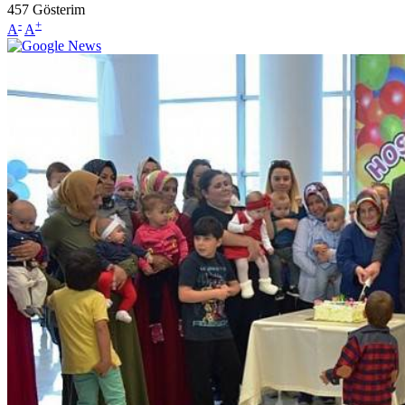
457
Gösterim
-
+
A
A