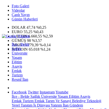
Foto Galeri
Videolar
Canlı Yayın
Günün Haberleri
DOLAR
47,74
%0,25
EURO
55,25
%0,43
G.ALTIN
6.660,55
%2,59
GÜMÜŞ
98
%3,57
İlçe - Belde
IMKB
13.779,39
%-0,14
Sağlık
BITCOIN
65.018
%1,24
Üniversite
Yaşam
Eğitim
Asayiş
Emlak
Turizm
Resmî İlan
Facebook
Twitter
Instagram
Youtube
İlçe - Belde
Sağlık
Üniversite
Yaşam
Eğitim
Asayiş
Emlak
Turizm
Emlak
Tarım Ve Sanayi
Belediye
Teknoloji
Yerel
Tanıtım
İş Dünyası
Yatırım
İlan
Gündem