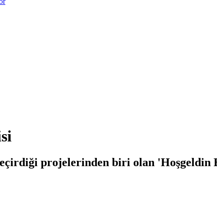
or
si
çirdiği projelerinden biri olan 'Hoşgeldin 