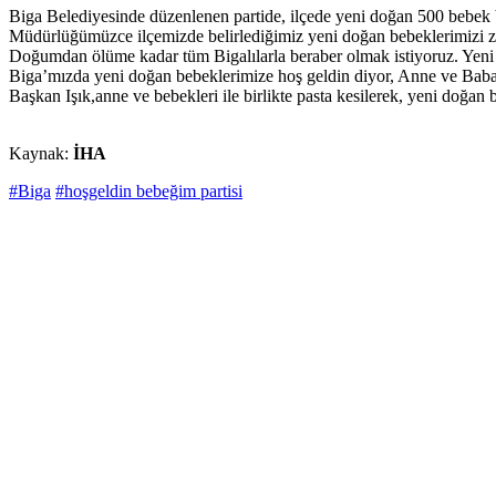
Biga Belediyesinde düzenlenen partide, ilçede yeni doğan 500 bebek b
Müdürlüğümüzce ilçemizde belirlediğimiz yeni doğan bebeklerimizi ziya
Doğumdan ölüme kadar tüm Bigalılarla beraber olmak istiyoruz. Yeni
Biga’mızda yeni doğan bebeklerimize hoş geldin diyor, Anne ve Babalar
Başkan Işık,anne ve bebekleri ile birlikte pasta kesilerek, yeni doğan b
Kaynak:
İHA
#Biga
#hoşgeldin bebeğim partisi