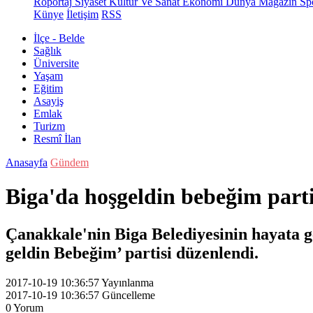
Röportaj
Siyaset
Kültür Ve Sanat
Ekonomi
Dünya
Magazin
Sp
Künye
İletişim
RSS
İlçe - Belde
Sağlık
Üniversite
Yaşam
Eğitim
Asayiş
Emlak
Turizm
Resmî İlan
Anasayfa
Gündem
Biga'da hoşgeldin bebeğim parti
Çanakkale'nin Biga Belediyesinin hayata ge
geldin Bebeğim’ partisi düzenlendi.
2017-10-19 10:36:57
Yayınlanma
2017-10-19 10:36:57
Güncelleme
0
Yorum