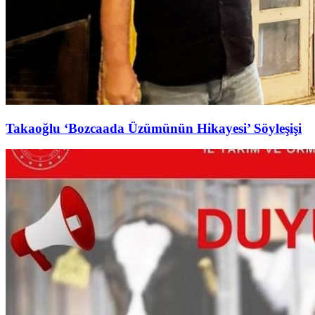
Takaoğlu ‘Bozcaada Üzümünün Hikayesi’ Söyleşişi