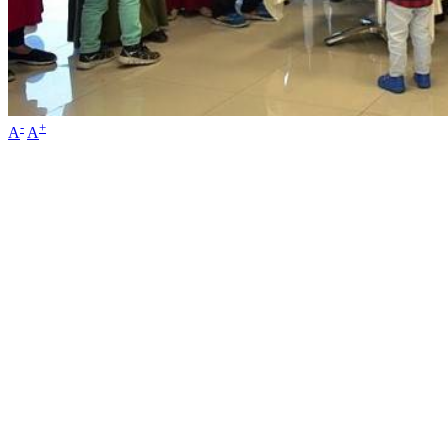
-
+
A
A