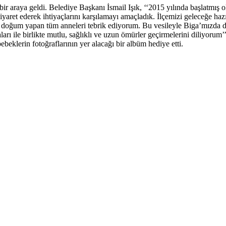
ir araya geldi. Belediye Başkanı İsmail Işık, ‘‘2015 yılında başlatmış
ret ederek ihtiyaçlarını karşılamayı amaçladık. İlçemizi geleceğe hazı
 doğum yapan tüm anneleri tebrik ediyorum. Bu vesileyle Biga’mızda do
ı ile birlikte mutlu, sağlıklı ve uzun ömürler geçirmelerini diliyorum’
ebeklerin fotoğraflarının yer alacağı bir albüm hediye etti.