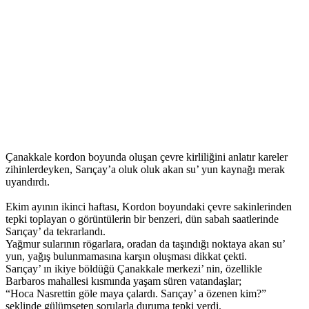
Çanakkale kordon boyunda oluşan çevre kirliliğini anlatır kareler
zihinlerdeyken, Sarıçay’a oluk oluk akan su’ yun kaynağı merak
uyandırdı.
Ekim ayının ikinci haftası, Kordon boyundaki çevre sakinlerinden
tepki toplayan o görüntülerin bir benzeri, dün sabah saatlerinde
Sarıçay’ da tekrarlandı.
Yağmur sularının rögarlara, oradan da taşındığı noktaya akan su’
yun, yağış bulunmamasına karşın oluşması dikkat çekti.
Sarıçay’ ın ikiye böldüğü Çanakkale merkezi’ nin, özellikle
Barbaros mahallesi kısmında yaşam süren vatandaşlar;
“Hoca Nasrettin göle maya çalardı. Sarıçay’ a özenen kim?”
şeklinde gülümseten sorularla duruma tepki verdi.