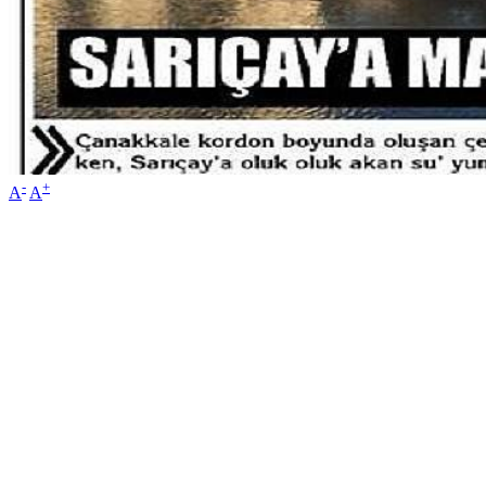
-
+
A
A