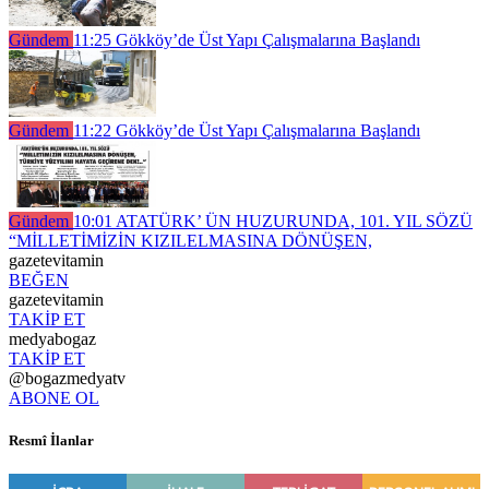
Gündem
11:25
Gökköy’de Üst Yapı Çalışmalarına Başlandı
Gündem
11:22
Gökköy’de Üst Yapı Çalışmalarına Başlandı
Gündem
10:01
ATATÜRK’ ÜN HUZURUNDA, 101. YIL SÖZÜ
“MİLLETİMİZİN KIZILELMASINA DÖNÜŞEN,
gazetevitamin
BEĞEN
gazetevitamin
TAKİP ET
medyabogaz
TAKİP ET
@bogazmedyatv
ABONE OL
Resmî İlanlar