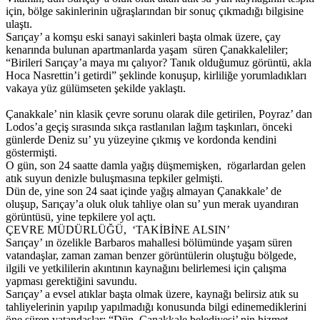
için, bölge sakinlerinin uğraşlarından bir sonuç çıkmadığı bilgisine
ulaştı.
Sarıçay’ a komşu eski sanayi sakinleri başta olmak üzere, çay
kenarında bulunan apartmanlarda yaşam süren Çanakkaleliler;
“Birileri Sarıçay’a maya mı çalıyor? Tanık olduğumuz görüntü, akla
Hoca Nasrettin’i getirdi” şeklinde konuşup, kirliliğe yorumladıkları
vakaya yüz gülümseten şekilde yaklaştı.
Çanakkale’ nin klasik çevre sorunu olarak dile getirilen, Poyraz’ dan
Lodos’a geçiş sırasında sıkça rastlanılan lağım taşkınları, önceki
günlerde Deniz su’ yu yüzeyine çıkmış ve kordonda kendini
göstermişti.
O gün, son 24 saatte damla yağış düşmemişken, rögarlardan gelen
atık suyun denizle buluşmasına tepkiler gelmişti.
Dün de, yine son 24 saat içinde yağış almayan Çanakkale’ de
oluşup, Sarıçay’a oluk oluk tahliye olan su’ yun merak uyandıran
görüntüsü, yine tepkilere yol açtı.
ÇEVRE MÜDÜRLÜĞÜ, ‘TAKİBİNE ALSIN’
Sarıçay’ ın özelikle Barbaros mahallesi bölümünde yaşam süren
vatandaşlar, zaman zaman benzer görüntülerin oluştuğu bölgede,
ilgili ve yetkililerin akıntının kaynağını belirlemesi için çalışma
yapması gerektiğini savundu.
Sarıçay’ a evsel atıklar başta olmak üzere, kaynağı belirsiz atık su
tahliyelerinin yapılıp yapılmadığı konusunda bilgi edinemediklerini
öne süren vatandaşlar; “Dün, Çanakkale belediyesi’ nin hizmet