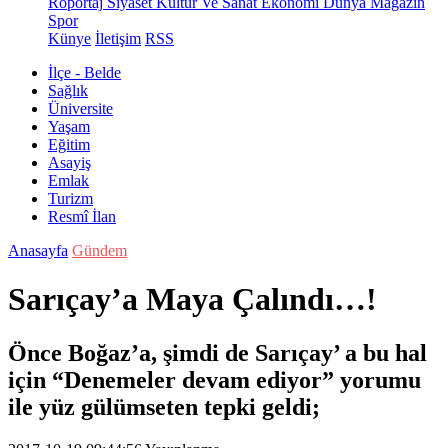
Röportaj
Siyaset
Kültür Ve Sanat
Ekonomi
Dünya
Magazin
Spor
Künye
İletişim
RSS
İlçe - Belde
Sağlık
Üniversite
Yaşam
Eğitim
Asayiş
Emlak
Turizm
Resmî İlan
Anasayfa
Gündem
Sarıçay’a Maya Çalındı…!
Önce Boğaz’a, şimdi de Sarıçay’ a bu hal
için “Denemeler devam ediyor” yorumu
ile yüz gülümseten tepki geldi;