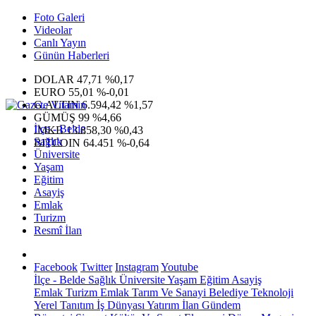
Foto Galeri
Videolar
Canlı Yayın
Günün Haberleri
DOLAR
47,71
%0,17
EURO
55,01
%-0,01
G.ALTIN
6.594,42
%1,57
GÜMÜŞ
99
%4,66
İlçe - Belde
IMKB
13.858,30
%0,43
Sağlık
BITCOIN
64.451
%-0,64
Üniversite
Yaşam
Eğitim
Asayiş
Emlak
Turizm
Resmî İlan
Facebook
Twitter
Instagram
Youtube
İlçe - Belde
Sağlık
Üniversite
Yaşam
Eğitim
Asayiş
Emlak
Turizm
Emlak
Tarım Ve Sanayi
Belediye
Teknoloji
Yerel
Tanıtım
İş Dünyası
Yatırım
İlan
Gündem