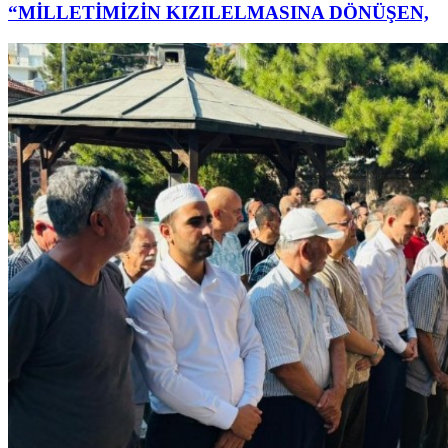
“MİLLETİMİZİN KIZILELMASINA DÖNÜŞEN,