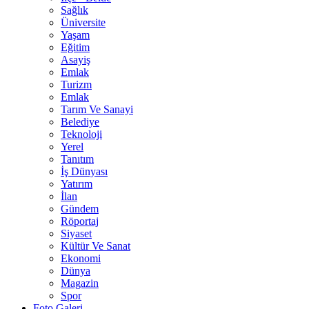
Sağlık
Üniversite
Yaşam
Eğitim
Asayiş
Emlak
Turizm
Emlak
Tarım Ve Sanayi
Belediye
Teknoloji
Yerel
Tanıtım
İş Dünyası
Yatırım
İlan
Gündem
Röportaj
Siyaset
Kültür Ve Sanat
Ekonomi
Dünya
Magazin
Spor
Foto Galeri