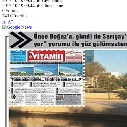
2017-10-19 09:44:56
Yayınlanma
2017-10-19 09:44:56
Güncelleme
0
Yorum
743
Gösterim
-
+
A
A