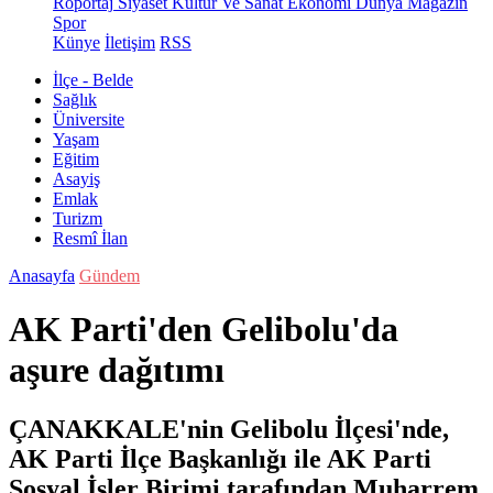
Röportaj
Siyaset
Kültür Ve Sanat
Ekonomi
Dünya
Magazin
Spor
Künye
İletişim
RSS
İlçe - Belde
Sağlık
Üniversite
Yaşam
Eğitim
Asayiş
Emlak
Turizm
Resmî İlan
Anasayfa
Gündem
AK Parti'den Gelibolu'da
aşure dağıtımı
ÇANAKKALE'nin Gelibolu İlçesi'nde,
AK Parti İlçe Başkanlığı ile AK Parti
Sosyal İşler Birimi tarafından Muharrem