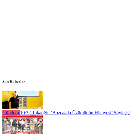
Son Haberler
Gündem
10:32
Takaoğlu ‘Bozcaada Üzümünün Hikayesi’ Söyleşişi