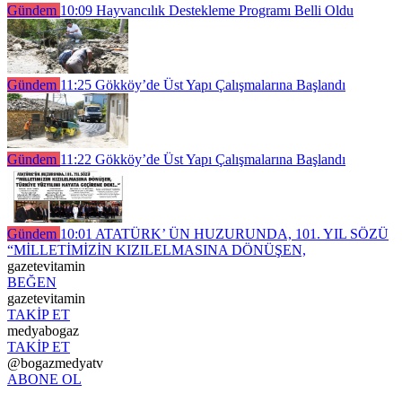
Gündem
10:09
Hayvancılık Destekleme Programı Belli Oldu
Gündem
11:25
Gökköy’de Üst Yapı Çalışmalarına Başlandı
Gündem
11:22
Gökköy’de Üst Yapı Çalışmalarına Başlandı
Gündem
10:01
ATATÜRK’ ÜN HUZURUNDA, 101. YIL SÖZÜ
“MİLLETİMİZİN KIZILELMASINA DÖNÜŞEN,
gazetevitamin
BEĞEN
gazetevitamin
TAKİP ET
medyabogaz
TAKİP ET
@bogazmedyatv
ABONE OL