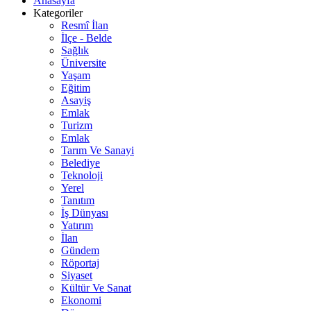
Anasayfa
Kategoriler
Resmî İlan
İlçe - Belde
Sağlık
Üniversite
Yaşam
Eğitim
Asayiş
Emlak
Turizm
Emlak
Tarım Ve Sanayi
Belediye
Teknoloji
Yerel
Tanıtım
İş Dünyası
Yatırım
İlan
Gündem
Röportaj
Siyaset
Kültür Ve Sanat
Ekonomi