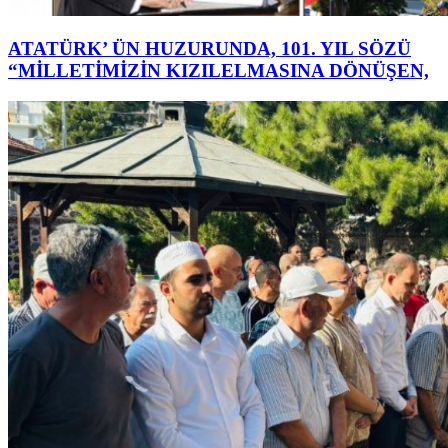
ATATÜRK’ ÜN HUZURUNDA, 101. YIL SÖZÜ
“MİLLETİMİZİN KIZILELMASINA DÖNÜŞEN,