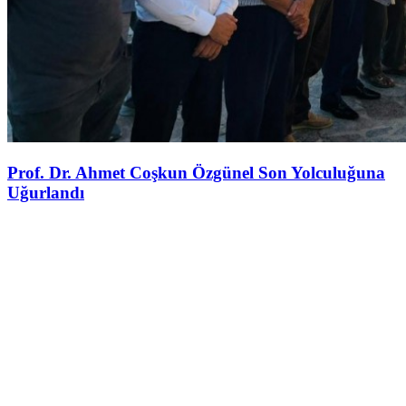
Prof. Dr. Ahmet Coşkun Özgünel Son Yolculuğuna
Uğurlandı