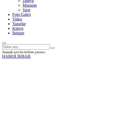
Dünya
Magazin
Spor
Foto Galeri
Video
Yazarlar
Künye
İletişim
Aramak için bir kelime yazınız.
HABER İHBAR