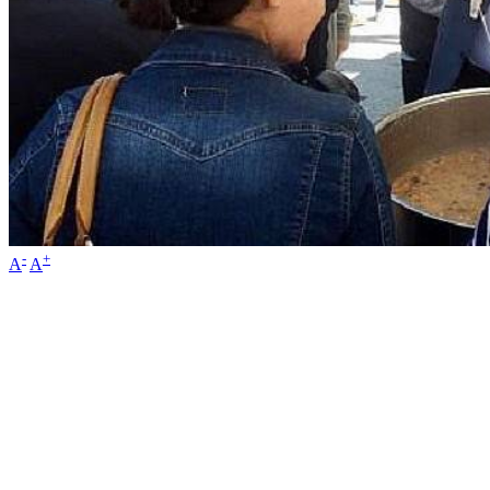
-
+
A
A