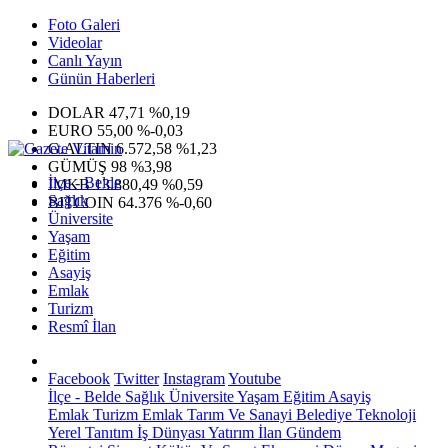
Foto Galeri
Videolar
Canlı Yayın
Günün Haberleri
DOLAR
47,71
%0,19
EURO
55,00
%-0,03
G.ALTIN
6.572,58
%1,23
GÜMÜŞ
98
%3,98
İlçe - Belde
IMKB
13.880,49
%0,59
Sağlık
BITCOIN
64.376
%-0,60
Üniversite
Yaşam
Eğitim
Asayiş
Emlak
Turizm
Resmî İlan
Facebook
Twitter
Instagram
Youtube
İlçe - Belde
Sağlık
Üniversite
Yaşam
Eğitim
Asayiş
Emlak
Turizm
Emlak
Tarım Ve Sanayi
Belediye
Teknoloji
Yerel
Tanıtım
İş Dünyası
Yatırım
İlan
Gündem