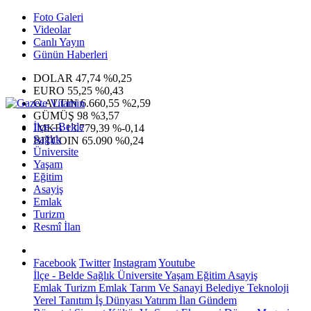
Foto Galeri
Videolar
Canlı Yayın
Günün Haberleri
DOLAR
47,74
%0,25
EURO
55,25
%0,43
G.ALTIN
6.660,55
%2,59
GÜMÜŞ
98
%3,57
İlçe - Belde
IMKB
13.779,39
%-0,14
Sağlık
BITCOIN
65.090
%0,24
Üniversite
Yaşam
Eğitim
Asayiş
Emlak
Turizm
Resmî İlan
Facebook
Twitter
Instagram
Youtube
İlçe - Belde
Sağlık
Üniversite
Yaşam
Eğitim
Asayiş
Emlak
Turizm
Emlak
Tarım Ve Sanayi
Belediye
Teknoloji
Yerel
Tanıtım
İş Dünyası
Yatırım
İlan
Gündem