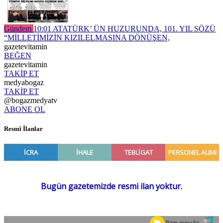
Gündem
10:01
ATATÜRK’ ÜN HUZURUNDA, 101. YIL SÖZÜ
“MİLLETİMİZİN KIZILELMASINA DÖNÜŞEN,
gazetevitamin
BEĞEN
gazetevitamin
TAKİP ET
medyabogaz
TAKİP ET
@bogazmedyatv
ABONE OL
Resmî İlanlar