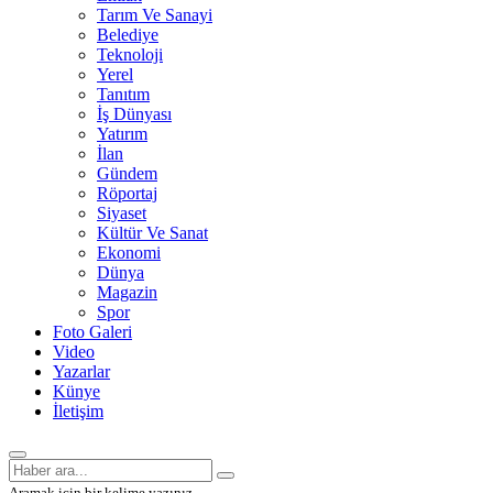
Tarım Ve Sanayi
Belediye
Teknoloji
Yerel
Tanıtım
İş Dünyası
Yatırım
İlan
Gündem
Röportaj
Siyaset
Kültür Ve Sanat
Ekonomi
Dünya
Magazin
Spor
Foto Galeri
Video
Yazarlar
Künye
İletişim
Aramak için bir kelime yazınız.