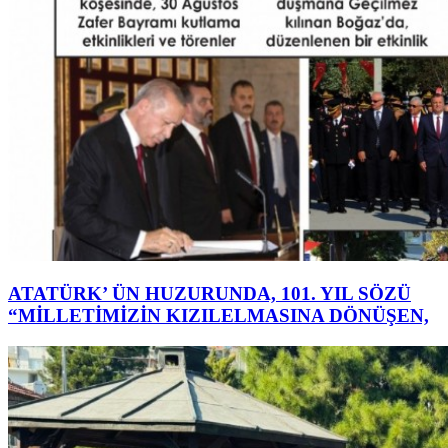
ATATÜRK’ ÜN HUZURUNDA, 101. YIL SÖZÜ
“MİLLETİMİZİN KIZILELMASINA DÖNÜŞEN,