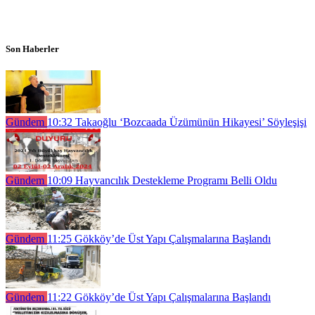
Son Haberler
Gündem
10:32
Takaoğlu ‘Bozcaada Üzümünün Hikayesi’ Söyleşişi
Gündem
10:09
Hayvancılık Destekleme Programı Belli Oldu
Gündem
11:25
Gökköy’de Üst Yapı Çalışmalarına Başlandı
Gündem
11:22
Gökköy’de Üst Yapı Çalışmalarına Başlandı