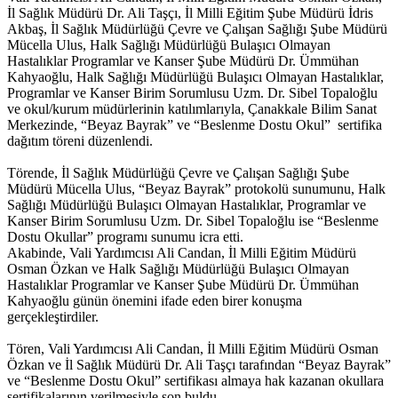
İl Sağlık Müdürü Dr. Ali Taşçı, İl Milli Eğitim Şube Müdürü İdris
Akbaş, İl Sağlık Müdürlüğü Çevre ve Çalışan Sağlığı Şube Müdürü
Mücella Ulus, Halk Sağlığı Müdürlüğü Bulaşıcı Olmayan
Hastalıklar Programlar ve Kanser Şube Müdürü Dr. Ümmühan
Kahyaoğlu, Halk Sağlığı Müdürlüğü Bulaşıcı Olmayan Hastalıklar,
Programlar ve Kanser Birim Sorumlusu Uzm. Dr. Sibel Topaloğlu
ve okul/kurum müdürlerinin katılımlarıyla, Çanakkale Bilim Sanat
Merkezinde, “Beyaz Bayrak” ve “Beslenme Dostu Okul” sertifika
dağıtım töreni düzenlendi.
Törende, İl Sağlık Müdürlüğü Çevre ve Çalışan Sağlığı Şube
Müdürü Mücella Ulus, “Beyaz Bayrak” protokolü sunumunu, Halk
Sağlığı Müdürlüğü Bulaşıcı Olmayan Hastalıklar, Programlar ve
Kanser Birim Sorumlusu Uzm. Dr. Sibel Topaloğlu ise “Beslenme
Dostu Okullar” programı sunumu icra etti.
Akabinde, Vali Yardımcısı Ali Candan, İl Milli Eğitim Müdürü
Osman Özkan ve Halk Sağlığı Müdürlüğü Bulaşıcı Olmayan
Hastalıklar Programlar ve Kanser Şube Müdürü Dr. Ümmühan
Kahyaoğlu günün önemini ifade eden birer konuşma
gerçekleştirdiler.
Tören, Vali Yardımcısı Ali Candan, İl Milli Eğitim Müdürü Osman
Özkan ve İl Sağlık Müdürü Dr. Ali Taşçı tarafından “Beyaz Bayrak”
ve “Beslenme Dostu Okul” sertifikası almaya hak kazanan okullara
sertifikalarının verilmesiyle son buldu.