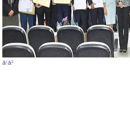
-
+
A
A