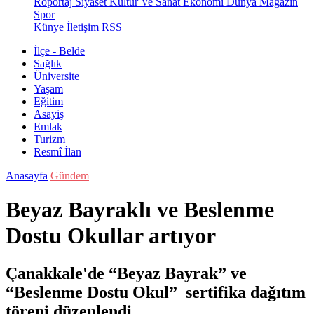
Röportaj
Siyaset
Kültür Ve Sanat
Ekonomi
Dünya
Magazin
Spor
Künye
İletişim
RSS
İlçe - Belde
Sağlık
Üniversite
Yaşam
Eğitim
Asayiş
Emlak
Turizm
Resmî İlan
Anasayfa
Gündem
Beyaz Bayraklı ve Beslenme
Dostu Okullar artıyor
Çanakkale'de “Beyaz Bayrak” ve
“Beslenme Dostu Okul” sertifika dağıtım
töreni düzenlendi.