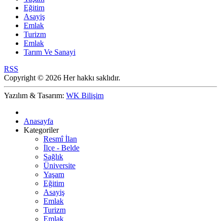
Eğitim
Asayiş
Emlak
Turizm
Emlak
Tarım Ve Sanayi
RSS
Copyright © 2026 Her hakkı saklıdır.
Yazılım & Tasarım:
WK Bilişim
Anasayfa
Kategoriler
Resmî İlan
İlçe - Belde
Sağlık
Üniversite
Yaşam
Eğitim
Asayiş
Emlak
Turizm
Emlak