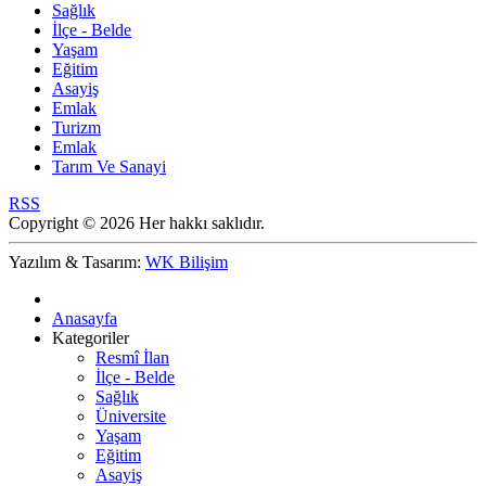
Sağlık
İlçe - Belde
Yaşam
Eğitim
Asayiş
Emlak
Turizm
Emlak
Tarım Ve Sanayi
RSS
Copyright © 2026 Her hakkı saklıdır.
Yazılım & Tasarım:
WK Bilişim
Anasayfa
Kategoriler
Resmî İlan
İlçe - Belde
Sağlık
Üniversite
Yaşam
Eğitim
Asayiş