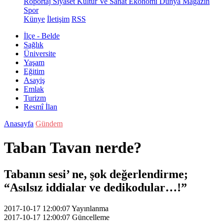
Röportaj
Siyaset
Kültür Ve Sanat
Ekonomi
Dünya
Magazin
Spor
Künye
İletişim
RSS
İlçe - Belde
Sağlık
Üniversite
Yaşam
Eğitim
Asayiş
Emlak
Turizm
Resmî İlan
Anasayfa
Gündem
Taban Tavan nerde?
Tabanın sesi’ ne, şok değerlendirme;
“Asılsız iddialar ve dedikodular…!”
2017-10-17 12:00:07
Yayınlanma
2017-10-17 12:00:07
Güncelleme