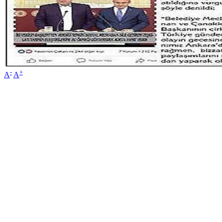
-
+
A
A