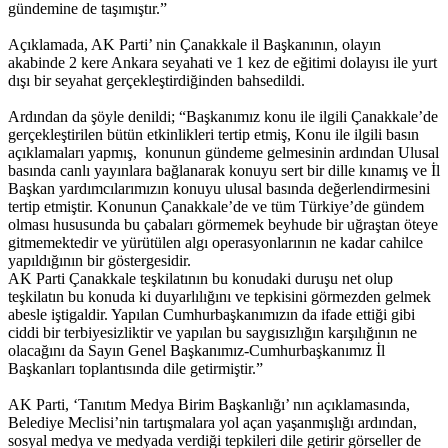
gündemine de taşımıştır.”
Açıklamada, AK Parti’ nin Çanakkale il Başkanının, olayın
akabinde 2 kere Ankara seyahati ve 1 kez de eğitimi dolayısı ile yurt
dışı bir seyahat gerçekleştirdiğinden bahsedildi.
Ardından da şöyle denildi; “Başkanımız konu ile ilgili Çanakkale’de
gerçekleştirilen bütün etkinlikleri tertip etmiş, Konu ile ilgili basın
açıklamaları yapmış, konunun gündeme gelmesinin ardından Ulusal
basında canlı yayınlara bağlanarak konuyu sert bir dille kınamış ve İl
Başkan yardımcılarımızın konuyu ulusal basında değerlendirmesini
tertip etmiştir. Konunun Çanakkale’de ve tüm Türkiye’de gündem
olması hususunda bu çabaları görmemek beyhude bir uğraştan öteye
gitmemektedir ve yürütülen algı operasyonlarının ne kadar cahilce
yapıldığının bir göstergesidir.
AK Parti Çanakkale teşkilatının bu konudaki duruşu net olup
teşkilatın bu konuda ki duyarlılığını ve tepkisini görmezden gelmek
abesle iştigaldir. Yapılan Cumhurbaşkanımızın da ifade ettiği gibi
ciddi bir terbiyesizliktir ve yapılan bu saygısızlığın karşılığının ne
olacağını da Sayın Genel Başkanımız-Cumhurbaşkanımız İl
Başkanları toplantısında dile getirmiştir.”
AK Parti, ‘Tanıtım Medya Birim Başkanlığı’ nın açıklamasında,
Belediye Meclisi’nin tartışmalara yol açan yaşanmışlığı ardından,
sosyal medya ve medyada verdiği tepkileri dile getirir görseller de