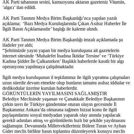
AK Parti tabanının sesini, kamuoyuna aktaran gazeteniz Vitamin,
‘algıcı’ ilan edildi.
AK Parti Tanıtım Medya Birim Başkanlığı’nca yapılan yazılı
açıklama; ‘Bazı Medya Kuruluşlarında Çıkan Asılsız Haberler İle
İlgili Basın Açıklamasıdır’ başlığı ile kaleme alındı.
AK Parti Tanıtım Medya Birim Başkanlığı imzalı açıklamada şu
ifadeler yer aldı;
“Şehrimizde yayın yapan bir medya kuruluşuna ait gazetelerin
internet sitesinde ‘Muhalefet İnadına İktidar Tersine’ ve ‘Türkiye
Kadına Şiddet İle Çalkanırken’ Başlıklı haberlerde kasıtlı bir algı
operasyonu yapılmaya çalışılmaktadır.
İlgili medya kuruluşunun il teşkilatımız ile ilgili yıpratma çalışmaları
uzun süredir devam etmekte olup bunların tamamı asılsız iddialar ve
dedikodular üzerine kurulan haberlerdir.
GÖRÜNTÜLERİN YAYILMASINI SAĞLAMIŞTIR
Belediye Meclisinde yaşanan ve Çanakkale Belediye Başkanının
çirkin tavrı ile Türkiye gündemine oturan olayın gecesinde İl
Başkanımız Ankara’da olmasına rağmen bizzat konu ile ilgili
paylaşımlarını sosyal medyadan yaparak olay anında yapılacak
gerekli adımları atmış ve görüntülerin hızlı bir şekilde yayılmasını
sağlamıştır. Devamında Milletvekillerimiz Bülent Turan ve Ayhan
Gider meclis birlikte basın toplantısı düzenleyerek konuyu meclis