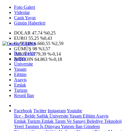
Foto Galeri
Videolar
Canlı Yayın
Günün Haberleri
DOLAR
47,74
%0,25
EURO
55,25
%0,43
G.ALTIN
6.660,55
%2,59
GÜMÜŞ
98
%3,57
İlçe - Belde
IMKB
13.779,39
%-0,14
Sağlık
BITCOIN
64.863
%-0,18
Üniversite
Yaşam
Eğitim
Asayiş
Emlak
Turizm
Resmî İlan
Facebook
Twitter
Instagram
Youtube
İlçe - Belde
Sağlık
Üniversite
Yaşam
Eğitim
Asayiş
Emlak
Turizm
Emlak
Tarım Ve Sanayi
Belediye
Teknoloji
Yerel
Tanıtım
İş Dünyası
Yatırım
İlan
Gündem