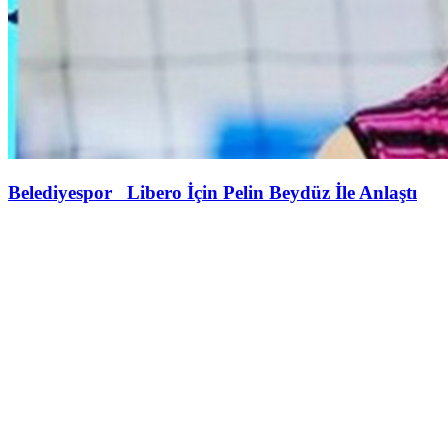
Belediyespor Libero İçin Pelin Beydüz İle Anlaştı