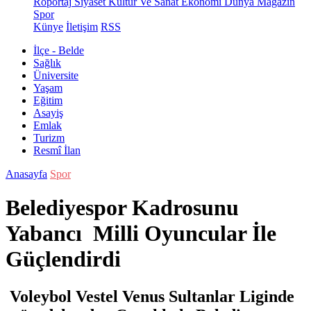
Röportaj
Siyaset
Kültür Ve Sanat
Ekonomi
Dünya
Magazin
Spor
Künye
İletişim
RSS
İlçe - Belde
Sağlık
Üniversite
Yaşam
Eğitim
Asayiş
Emlak
Turizm
Resmî İlan
Anasayfa
Spor
Belediyespor Kadrosunu
Yabancı Milli Oyuncular İle
Güçlendirdi
Voleybol Vestel Venus Sultanlar Liginde