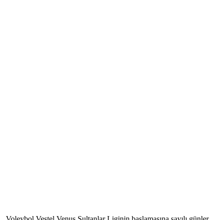
Voleybol Vestel Venus Sultanlar Liginin başlamasına sayılı günler