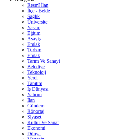
Resmî İlan
İlçe - Belde
Sağlık
Üniversite
Yaşam
Eğitim
Asayiş
Emlak
Turizm
Emlak
Tarım Ve Sanayi
Belediye
Teknoloji
Yerel
Tanıtım
İş Dünyası
Yatırım
İlan
Gündem
Röportaj
Siyaset
Kültür Ve Sanat
Ekonomi
Dünya