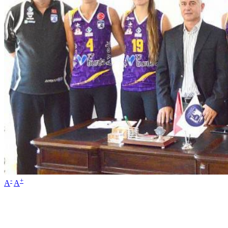
-
+
A
A