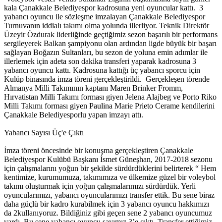
kala Çanakkale Belediyespor kadrosuna yeni oyuncular kattı. 3
yabancı oyuncu ile sözleşme imzalayan Çanakkale Belediyespor
Turnuvanın iddialı takımı olma yolunda illerliyor. Teknik Direktör
Üzeyir Özdurak liderliğinde geçtiğimiz sezon başarılı bir performans
sergileyerek Balkan şampiyonu olan ardından ligde büyük bir başarı
sağlayan Boğazın Sultanları, bu sezon de yoluna emin adımlar ile
illerlemek için adeta son dakika transferi yaparak kadrosuna 3
yabancı oyuncu kattı. Kadrosuna kattığı üç yabancı sporcu için
Kulüp binasında imza töreni gerçekleştirildi. Gerçekleşen törende
Almanya Milli Takımının kaptanı Maren Brinker Fromm,
Hırvatistan Milli Takımı forması giyen Jelena Alajbeg ve Porto Riko
Milli Takımı forması giyen Paulina Marie Prieto Cerame kendilerini
Çanakkale Belediyesporlu yapan imzayı attı.
Yabancı Sayısı Üç'e Çıktı
İmza töreni öncesinde bir konuşma gerçekleştiren Çanakkale
Belediyespor Kulübü Başkanı İsmet Güneşhan, 2017-2018 sezonu
için çalışmalarını yoğun bir şekilde sürdürdüklerini belirterek “ Hem
kentimize, kurumumuza, takımımıza ve ülkemize güzel bir voleybol
takımı oluşturmak için yoğun çalışmalarımızı sürdürdük. Yerli
oyuncularımızı, yabancı oyuncularımızı transfer ettik. Bu sene biraz
daha güçlü bir kadro kurabilmek için 3 yabancı oyuncu hakkımızı
da 2kullanıyoruz. Bildiğiniz gibi geçen sene 2 yabancı oyuncumuz
vardı. Bu sene yabancı oyuncu sayımız 3’e çıktı. Transfer ettiğimiz