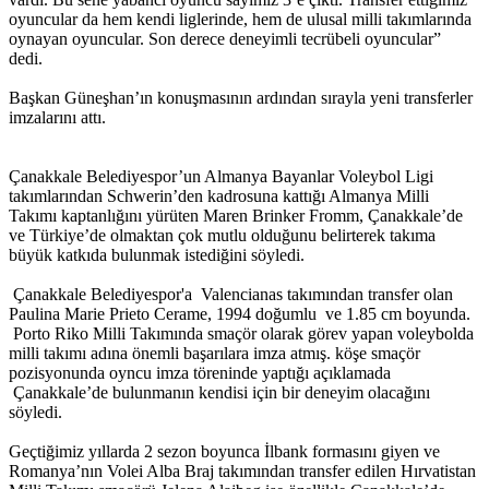
oyuncular da hem kendi liglerinde, hem de ulusal milli takımlarında
oynayan oyuncular. Son derece deneyimli tecrübeli oyuncular”
dedi.
Başkan Güneşhan’ın konuşmasının ardından sırayla yeni transferler
imzalarını attı.
Çanakkale Belediyespor’un Almanya Bayanlar Voleybol Ligi
takımlarından Schwerin’den kadrosuna kattığı Almanya Milli
Takımı kaptanlığını yürüten Maren Brinker Fromm, Çanakkale’de
ve Türkiye’de olmaktan çok mutlu olduğunu belirterek takıma
büyük katkıda bulunmak istediğini söyledi.
Çanakkale Belediyespor'a Valencianas takımından transfer olan
Paulina Marie Prieto Cerame, 1994 doğumlu ve 1.85 cm boyunda.
Porto Riko Milli Takımında smaçör olarak görev yapan voleybolda
milli takımı adına önemli başarılara imza atmış. köşe smaçör
pozisyonunda oyncu imza töreninde yaptığı açıklamada
Çanakkale’de bulunmanın kendisi için bir deneyim olacağını
söyledi.
Geçtiğimiz yıllarda 2 sezon boyunca İlbank formasını giyen ve
Romanya’nın Volei Alba Braj takımından transfer edilen Hırvatistan