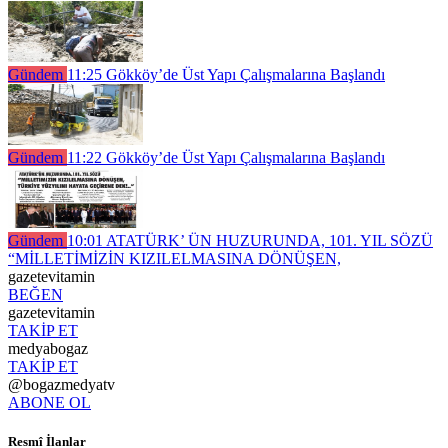
Gündem
11:25
Gökköy’de Üst Yapı Çalışmalarına Başlandı
Gündem
11:22
Gökköy’de Üst Yapı Çalışmalarına Başlandı
Gündem
10:01
ATATÜRK’ ÜN HUZURUNDA, 101. YIL SÖZÜ
“MİLLETİMİZİN KIZILELMASINA DÖNÜŞEN,
gazetevitamin
BEĞEN
gazetevitamin
TAKİP ET
medyabogaz
TAKİP ET
@bogazmedyatv
ABONE OL
Resmî İlanlar