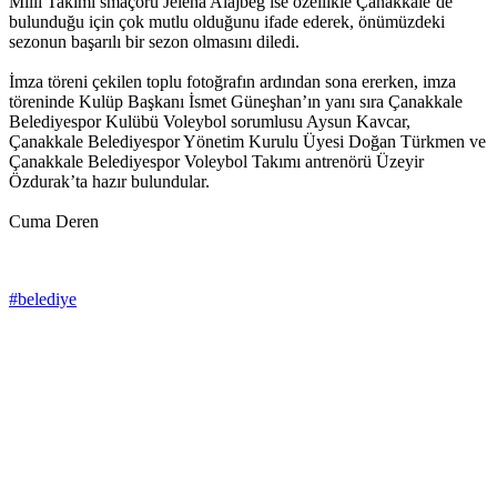
Milli Takımı smaçörü Jelena Alajbeg ise özellikle Çanakkale’de
bulunduğu için çok mutlu olduğunu ifade ederek, önümüzdeki
sezonun başarılı bir sezon olmasını diledi.
İmza töreni çekilen toplu fotoğrafın ardından sona ererken, imza
töreninde Kulüp Başkanı İsmet Güneşhan’ın yanı sıra Çanakkale
Belediyespor Kulübü Voleybol sorumlusu Aysun Kavcar,
Çanakkale Belediyespor Yönetim Kurulu Üyesi Doğan Türkmen ve
Çanakkale Belediyespor Voleybol Takımı antrenörü Üzeyir
Özdurak’ta hazır bulundular.
Cuma Deren
#belediye