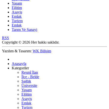
Yaşam
Eğitim
Asayiş
Emlak
Turizm
Emlak
Tarım Ve Sanayi
RSS
Copyright © 2026 Her hakkı saklıdır.
Yazılım & Tasarım:
WK Bilişim
Anasayfa
Kategoriler
Resmî İlan
İlçe - Belde
Sağlık
Üniversite
Yaşam
Eğitim
Asayiş
Emlak
Turizm