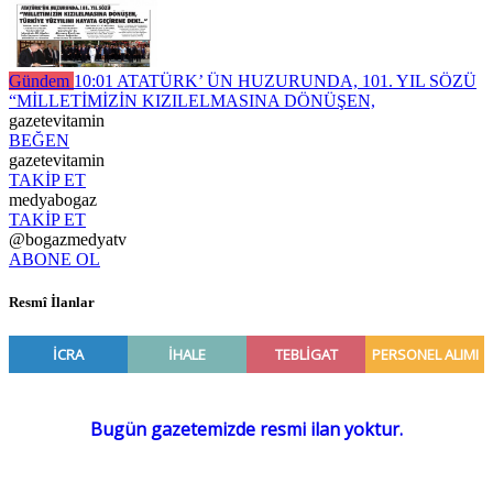
Gündem
10:01
ATATÜRK’ ÜN HUZURUNDA, 101. YIL SÖZÜ
“MİLLETİMİZİN KIZILELMASINA DÖNÜŞEN,
gazetevitamin
BEĞEN
gazetevitamin
TAKİP ET
medyabogaz
TAKİP ET
@bogazmedyatv
ABONE OL
Resmî İlanlar