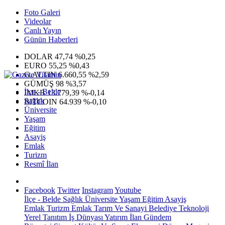
Foto Galeri
Videolar
Canlı Yayın
Günün Haberleri
DOLAR
47,74
%0,25
EURO
55,25
%0,43
G.ALTIN
6.660,55
%2,59
GÜMÜŞ
98
%3,57
İlçe - Belde
IMKB
13.779,39
%-0,14
Sağlık
BITCOIN
64.939
%-0,10
Üniversite
Yaşam
Eğitim
Asayiş
Emlak
Turizm
Resmî İlan
Facebook
Twitter
Instagram
Youtube
İlçe - Belde
Sağlık
Üniversite
Yaşam
Eğitim
Asayiş
Emlak
Turizm
Emlak
Tarım Ve Sanayi
Belediye
Teknoloji
Yerel
Tanıtım
İş Dünyası
Yatırım
İlan
Gündem