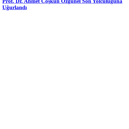
Prof. Dr. Ahmet Coşkun Özgünel Son Yolculuğuna
Uğurlandı