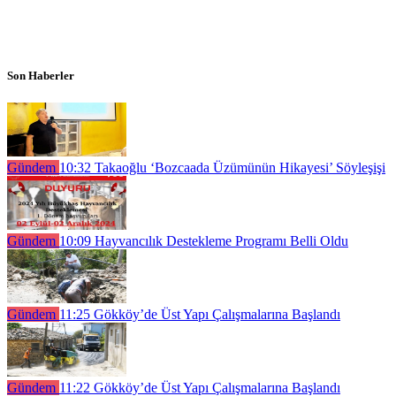
Son Haberler
Gündem
10:32
Takaoğlu ‘Bozcaada Üzümünün Hikayesi’ Söyleşişi
Gündem
10:09
Hayvancılık Destekleme Programı Belli Oldu
Gündem
11:25
Gökköy’de Üst Yapı Çalışmalarına Başlandı
Gündem
11:22
Gökköy’de Üst Yapı Çalışmalarına Başlandı