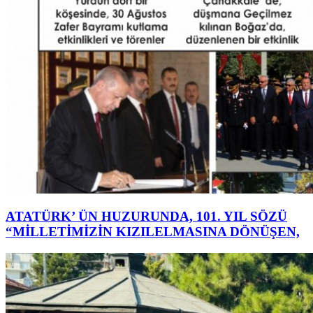
ATATÜRK’ ÜN HUZURUNDA, 101. YIL SÖZÜ
“MİLLETİMİZİN KIZILELMASINA DÖNÜŞEN,