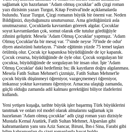
sağlamak için hazırlanan ‘Adam olmuş çocuklar’ adlı çizgi roman
yazı dizisinin yazarı Turgut, Kitap Festival'inde açıklamalarda
bulundu. Yazar Turgut, Çizgi romanın büyük bir önemi var. Neden
Bildiğinizi, duyduğunuzu unutursunuz. Ama gördüğünüzü asla
unutmazsınız. Çocuklarda kavramları görerek algılar. Çocuklar
soyut kavramlardan çok, somut olarak elle tutulur gördüğüyle
zihnini geliştirir. Mesela 'Adam Olmuş Çocuklar' yapmışız. 'Adam
Olmuş Çocuklar'da bir mesaj var. '7'sinde neyse 70'inde de odur'
diyen atasözünü hatırlayın. 7'sinde eğitimin yüzde 75 temel taşları
örülmüş olur. Çocuk içe kapanıksa büyüdüğünde de içe kapanık.
Çocuk cesursa, büyüdüğünde de öyle olur. Çocuk sorgulayan bir
çocuksa, büyüdüğünde de sorgulayan bir insan olur. İşte 'Adam
Olmuş Çocuklar' daki hedefimiz bu; ilk kayıtların doğru algılanması.
Mesela Fatih Sultan Mehmet'i çizmişiz, Fatih Sultan Mehmet'le
çocuk büyük düşünmeyi öğreniyor, vazgeçmemeyi öğreniyor,
imkansız yoktur kavramını öğreniyor. Amacına ulaştığı zamanda,
güçlü olduğu zamanda adil kalması gerektiğini biliyor ifadelerini
kullandı.
Yeni yetişen kuşağa, tarihte büyük işler başarmış Türk büyüklerini
tanıtmak ve onları rol model olarak almalarını sağlamak için
hazırlanan 'Adam olmuş çocuklar’ adlı çizgi roman yazı dizisiyle
Mustafa Kemal Atatürk, Fatih Sultan Mehmet, Alparslan gibi
kahramanların yanı sıra Aziz Sancar, Biruni, İbn-i Sina, Farabi gibi
bilim kahramanları da çizgi romanlarda hayat buldu.