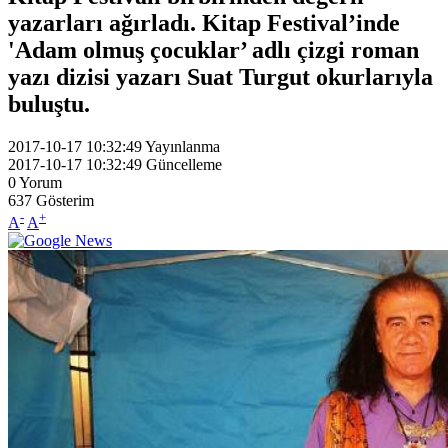
yazarları ağırladı. Kitap Festival’inde
'Adam olmuş çocuklar’ adlı çizgi roman
yazı dizisi yazarı Suat Turgut okurlarıyla
buluştu.
2017-10-17 10:32:49
Yayınlanma
2017-10-17 10:32:49
Güncelleme
0
Yorum
637
Gösterim
-
+
A
A