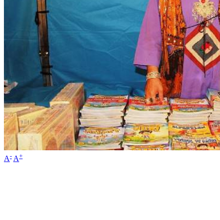
-
+
A
A