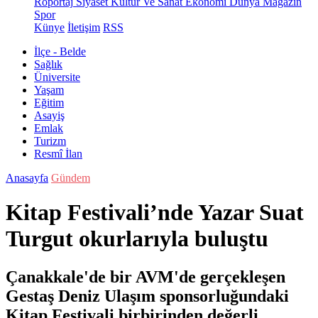
Röportaj
Siyaset
Kültür Ve Sanat
Ekonomi
Dünya
Magazin
Spor
Künye
İletişim
RSS
İlçe - Belde
Sağlık
Üniversite
Yaşam
Eğitim
Asayiş
Emlak
Turizm
Resmî İlan
Anasayfa
Gündem
Kitap Festivali’nde Yazar Suat
Turgut okurlarıyla buluştu
Çanakkale'de bir AVM'de gerçekleşen
Gestaş Deniz Ulaşım sponsorluğundaki
Kitap Festivali birbirinden değerli