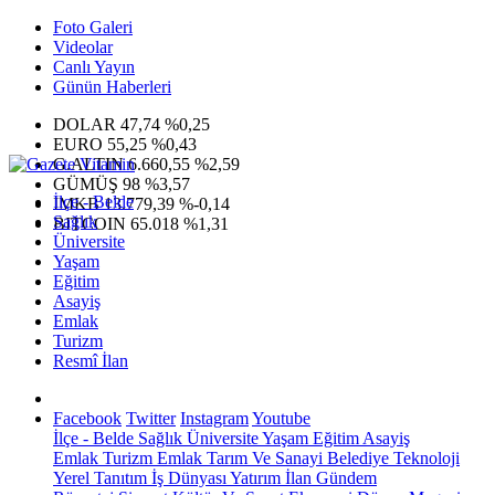
Foto Galeri
Videolar
Canlı Yayın
Günün Haberleri
DOLAR
47,74
%0,25
EURO
55,25
%0,43
G.ALTIN
6.660,55
%2,59
GÜMÜŞ
98
%3,57
İlçe - Belde
IMKB
13.779,39
%-0,14
Sağlık
BITCOIN
65.018
%1,31
Üniversite
Yaşam
Eğitim
Asayiş
Emlak
Turizm
Resmî İlan
Facebook
Twitter
Instagram
Youtube
İlçe - Belde
Sağlık
Üniversite
Yaşam
Eğitim
Asayiş
Emlak
Turizm
Emlak
Tarım Ve Sanayi
Belediye
Teknoloji
Yerel
Tanıtım
İş Dünyası
Yatırım
İlan
Gündem