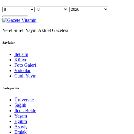
Yerel Süreli Yayın-Aktüel Gazetesi
Sayfalar
İletişim
Künye
Foto Galeri
Videolar
Canlı Yayın
Kategoriler
Üniversite
Sağlık
İlçe - Belde
Yaşam
Eğitim
Asayiş
Emlak