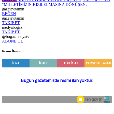
“MİLLETİMİZİN KIZILELMASINA DÖNÜŞEN,
gazetevitamin
BEĞEN
gazetevitamin
TAKİP ET
medyabogaz
TAKİP ET
@bogazmedyatv
ABONE OL
Resmî İlanlar