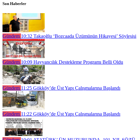
Son Haberler
Gündem
10:32
Takaoğlu ‘Bozcaada Üzümünün Hikayesi’ Söyleşişi
Gündem
10:09
Hayvancılık Destekleme Programı Belli Oldu
Gündem
11:25
Gökköy’de Üst Yapı Çalışmalarına Başlandı
Gündem
11:22
Gökköy’de Üst Yapı Çalışmalarına Başlandı
Gündem
10:01
ATATÜRK’ ÜN HUZURUNDA, 101. YIL SÖZÜ