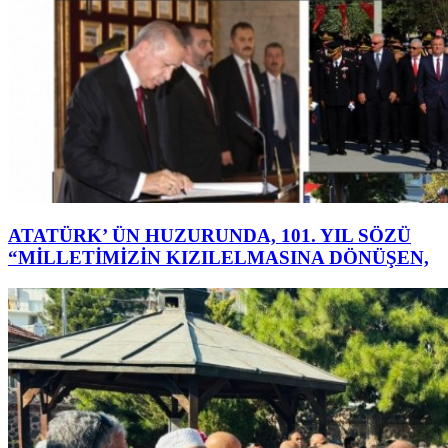
ATATÜRK’ ÜN HUZURUNDA, 101. YIL SÖZÜ
“MİLLETİMİZİN KIZILELMASINA DÖNÜŞEN,