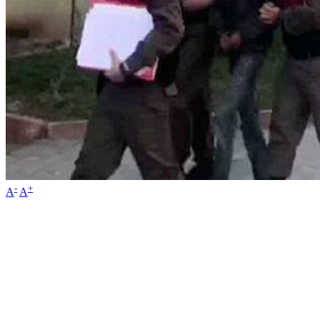
-
+
A
A