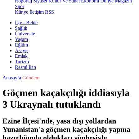
Röportaj
Siyaset
Kültür Ve Sanat
Ekonomi
Dünya
Magazin
Spor
Künye
İletişim
RSS
İlçe - Belde
Sağlık
Üniversite
Yaşam
Eğitim
Asayiş
Emlak
Turizm
Resmî İlan
Anasayfa
Gündem
Göçmen kaçakçılığı iddiasıyla
3 Ukraynalı tutuklandı
Ezine İlçesi'nde, yasa dışı yollardan
Yunanistan'a göçmen kaçakçılığı yapma
hazırlığında oldukları şüphesiyle