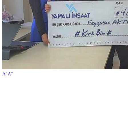
-
+
A
A