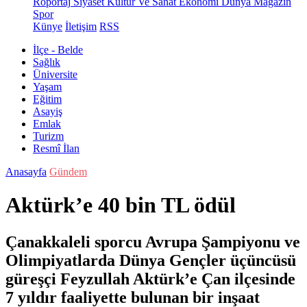
Röportaj
Siyaset
Kültür Ve Sanat
Ekonomi
Dünya
Magazin
Spor
Künye
İletişim
RSS
İlçe - Belde
Sağlık
Üniversite
Yaşam
Eğitim
Asayiş
Emlak
Turizm
Resmî İlan
Anasayfa
Gündem
Aktürk’e 40 bin TL ödül
Çanakkaleli sporcu Avrupa Şampiyonu ve
Olimpiyatlarda Dünya Gençler üçüncüsü
güreşçi Feyzullah Aktürk’e Çan ilçesinde
7 yıldır faaliyette bulunan bir inşaat