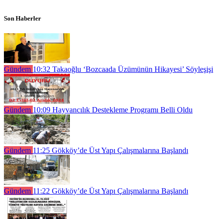
Son Haberler
Gündem
10:32
Takaoğlu ‘Bozcaada Üzümünün Hikayesi’ Söyleşişi
Gündem
10:09
Hayvancılık Destekleme Programı Belli Oldu
Gündem
11:25
Gökköy’de Üst Yapı Çalışmalarına Başlandı
Gündem
11:22
Gökköy’de Üst Yapı Çalışmalarına Başlandı