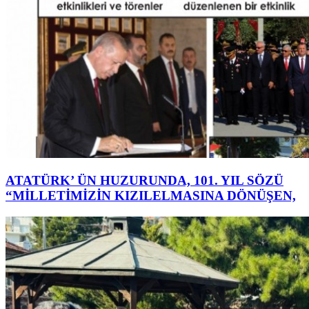
ATATÜRK’ ÜN HUZURUNDA, 101. YIL SÖZÜ
“MİLLETİMİZİN KIZILELMASINA DÖNÜŞEN,