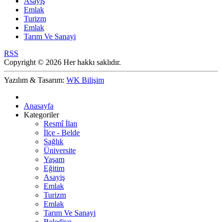
Asayiş
Emlak
Turizm
Emlak
Tarım Ve Sanayi
RSS
Copyright © 2026 Her hakkı saklıdır.
Yazılım & Tasarım:
WK Bilişim
Anasayfa
Kategoriler
Resmî İlan
İlçe - Belde
Sağlık
Üniversite
Yaşam
Eğitim
Asayiş
Emlak
Turizm
Emlak
Tarım Ve Sanayi
Belediye