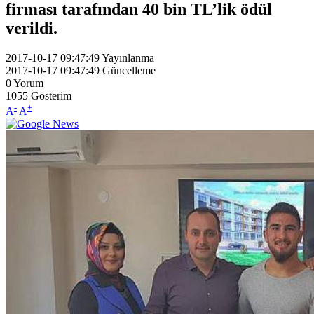
firması tarafından 40 bin TL’lik ödül
verildi.
2017-10-17 09:47:49
Yayınlanma
2017-10-17 09:47:49
Güncelleme
0
Yorum
1055
Gösterim
-
+
A
A