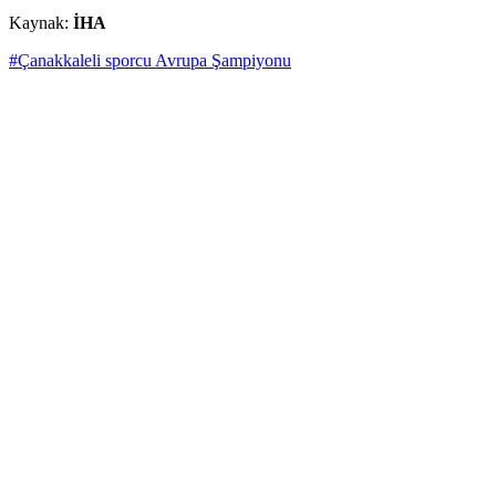
Kaynak:
İHA
#Çanakkaleli sporcu Avrupa Şampiyonu