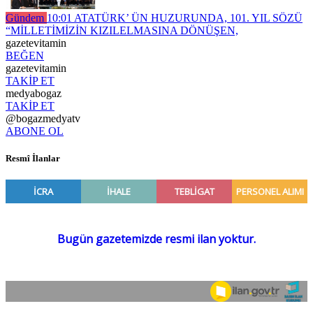
Gündem
10:01
ATATÜRK’ ÜN HUZURUNDA, 101. YIL SÖZÜ
“MİLLETİMİZİN KIZILELMASINA DÖNÜŞEN,
gazetevitamin
BEĞEN
gazetevitamin
TAKİP ET
medyabogaz
TAKİP ET
@bogazmedyatv
ABONE OL
Resmî İlanlar