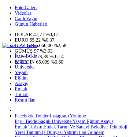
Foto Galeri
Videolar
Canlı Yayın
Günün Haberleri
DOLAR
47,71
%0,17
EURO
55,22
%0,37
G.ALTIN
6.660,00
%2,58
GÜMÜŞ
97
%3,03
İlçe - Belde
IMKB
13.779,39
%-0,14
Sağlık
BITCOIN
65.009
%0,60
Üniversite
Yaşam
Eğitim
Asayiş
Emlak
Turizm
Resmî İlan
Facebook
Twitter
Instagram
Youtube
İlçe - Belde
Sağlık
Üniversite
Yaşam
Eğitim
Asayiş
Emlak
Turizm
Emlak
Tarım Ve Sanayi
Belediye
Teknoloji
Yerel
Tanıtım
İş Dünyası
Yatırım
İlan
Gündem