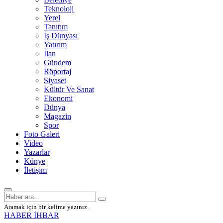
Teknoloji
Yerel
Tanıtım
İş Dünyası
Yatırım
İlan
Gündem
Röportaj
Siyaset
Kültür Ve Sanat
Ekonomi
Dünya
Magazin
Spor
Foto Galeri
Video
Yazarlar
Künye
İletişim
Aramak için bir kelime yazınız.
HABER İHBAR