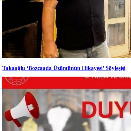
Takaoğlu ‘Bozcaada Üzümünün Hikayesi’ Söyleşişi