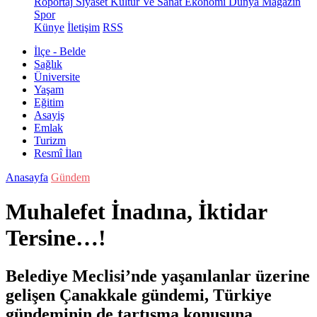
Röportaj
Siyaset
Kültür Ve Sanat
Ekonomi
Dünya
Magazin
Spor
Künye
İletişim
RSS
İlçe - Belde
Sağlık
Üniversite
Yaşam
Eğitim
Asayiş
Emlak
Turizm
Resmî İlan
Anasayfa
Gündem
Muhalefet İnadına, İktidar
Tersine…!
Belediye Meclisi’nde yaşanılanlar üzerine
gelişen Çanakkale gündemi, Türkiye
gündeminin de tartışma konusuna