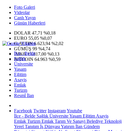
Foto Galeri
Videolar
Canlı Yayın
Günün Haberleri
DOLAR
47,71
%0,18
EURO
55,05
%0,07
G.ALTIN
6.623,94
%2,02
GÜMÜŞ
99
%4,74
İlçe - Belde
IMKB
13.817,00
%0,13
Sağlık
BITCOIN
64.963
%0,59
Üniversite
Yaşam
Eğitim
Asayiş
Emlak
Turizm
Resmî İlan
Facebook
Twitter
Instagram
Youtube
İlçe - Belde
Sağlık
Üniversite
Yaşam
Eğitim
Asayiş
Emlak
Turizm
Emlak
Tarım Ve Sanayi
Belediye
Teknoloji
Yerel
Tanıtım
İş Dünyası
Yatırım
İlan
Gündem