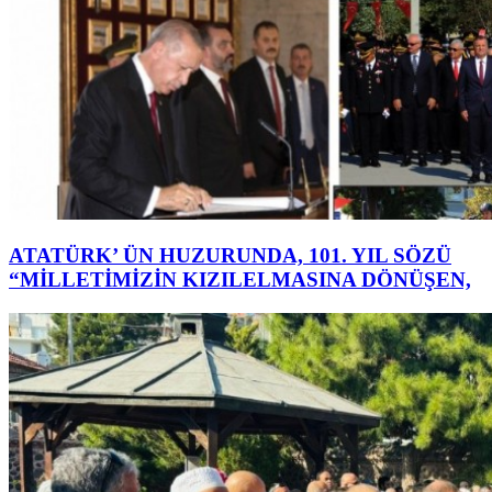
ATATÜRK’ ÜN HUZURUNDA, 101. YIL SÖZÜ
“MİLLETİMİZİN KIZILELMASINA DÖNÜŞEN,