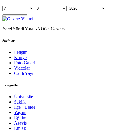
Yerel Süreli Yayın-Aktüel Gazetesi
Sayfalar
İletişim
Künye
Foto Galeri
Videolar
Canlı Yayın
Kategoriler
Üniversite
Sağlık
İlçe - Belde
Yaşam
Eğitim
Asayiş
Emlak