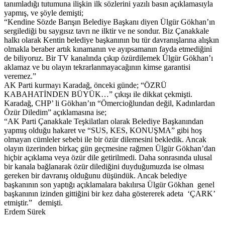
tanımladığı tutumuna ilişkin ilk sözlerini yazılı basın açıklamasıyla
yapmış, ve şöyle demişti;
“Kendine Sözde Barışın Belediye Başkanı diyen Ülgür Gökhan’ın
sergilediği bu saygısız tavrı ne ilktir ve ne sondur. Biz Çanakkale
halkı olarak Kentin belediye başkanının bu tür davranışlarına alışkın
olmakla beraber artık kınamanın ve ayıpsamanın fayda etmediğini
de biliyoruz. Bir TV kanalında çıkıp özürdilemek Ülgür Gökhan’ı
aklamaz ve bu olayın tekrarlanmayacağının kimse garantisi
veremez.”
AK Parti kurmayı Karadağ, önceki günde; “ÖZRÜ
KABAHATİNDEN BÜYÜK…” çıkışı ile dikkat çekmişti.
Karadağ, CHP’ li Gökhan’ın “Ömercioğlundan değil, Kadınlardan
Özür Diledim” açıklamasına ise;
“AK Parti Çanakkale Teşkilatları olarak Belediye Başkanından
yapmış olduğu hakaret ve “SUS, KES, KONUŞMA” gibi hoş
olmayan cümleler sebebi ile bir özür dilemesini bekledik. Ancak
olayın üzerinden birkaç gün geçmesine rağmen Ülgür Gökhan’dan
hiçbir açıklama veya özür dile getirilmedi. Daha sonrasında ulusal
bir kanala bağlanarak özür dilediğini duyduğumuzda ise olması
gereken bir davranış olduğunu düşündük. Ancak belediye
başkanının son yaptığı açıklamalara bakılırsa Ülgür Gökhan genel
başkanının izinden gittiğini bir kez daha göstererek adeta ‘ÇARK’
etmiştir.” demişti.
Erdem Sürek