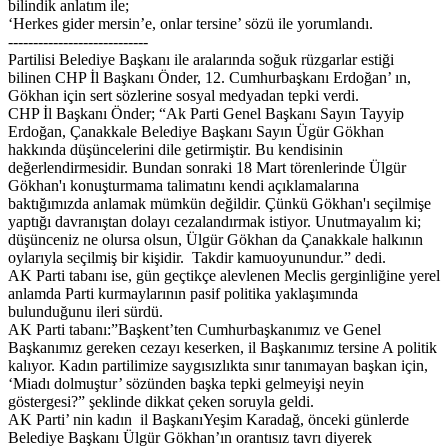
bilindik anlatım ile;
‘Herkes gider mersin’e, onlar tersine’ sözü ile yorumlandı.
----------------------------
Partilisi Belediye Başkanı ile aralarında soğuk rüzgarlar estiği
bilinen CHP İl Başkanı Önder, 12. Cumhurbaşkanı Erdoğan’ ın,
Gökhan için sert sözlerine sosyal medyadan tepki verdi.
CHP İl Başkanı Önder; “Ak Parti Genel Başkanı Sayın Tayyip
Erdoğan, Çanakkale Belediye Başkanı Sayın Ügür Gökhan
hakkında düşüncelerini dile getirmiştir. Bu kendisinin
değerlendirmesidir. Bundan sonraki 18 Mart törenlerinde Ülgür
Gökhan'ı konuşturmama talimatını kendi açıklamalarına
baktığımızda anlamak mümkün değildir. Çünkü Gökhan'ı seçilmişe
yaptığı davranıştan dolayı cezalandırmak istiyor. Unutmayalım ki;
düşünceniz ne olursa olsun, Ülgür Gökhan da Çanakkale halkının
oylarıyla seçilmiş bir kişidir. Takdir kamuoyunundur.” dedi.
AK Parti tabanı ise, gün geçtikçe alevlenen Meclis gerginliğine yerel
anlamda Parti kurmaylarının pasif politika yaklaşımında
bulunduğunu ileri sürdü.
AK Parti tabanı:”Başkent’ten Cumhurbaşkanımız ve Genel
Başkanımız gereken cezayı keserken, il Başkanımız tersine A politik
kalıyor. Kadın partilimize saygısızlıkta sınır tanımayan başkan için,
‘Miadı dolmuştur’ sözünden başka tepki gelmeyişi neyin
göstergesi?” şeklinde dikkat çeken soruyla geldi.
AK Parti’ nin kadın il BaşkanıYeşim Karadağ, önceki günlerde
Belediye Başkanı Ülgür Gökhan’ın orantısız tavrı diyerek