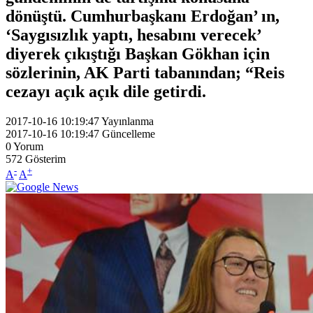
dönüştü. Cumhurbaşkanı Erdoğan’ ın,
‘Saygısızlık yaptı, hesabını verecek’
diyerek çıkıştığı Başkan Gökhan için
sözlerinin, AK Parti tabanından; “Reis
cezayı açık açık dile getirdi.
2017-10-16 10:19:47
Yayınlanma
2017-10-16 10:19:47
Güncelleme
0
Yorum
572
Gösterim
-
+
A
A