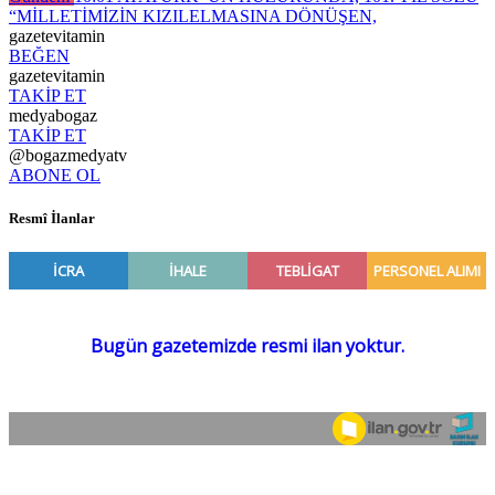
“MİLLETİMİZİN KIZILELMASINA DÖNÜŞEN,
gazetevitamin
BEĞEN
gazetevitamin
TAKİP ET
medyabogaz
TAKİP ET
@bogazmedyatv
ABONE OL
Resmî İlanlar