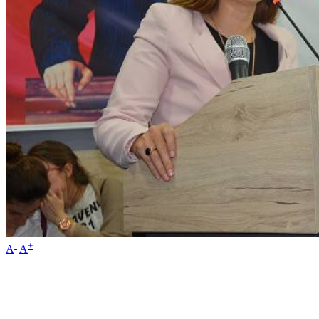
-
+
A
A