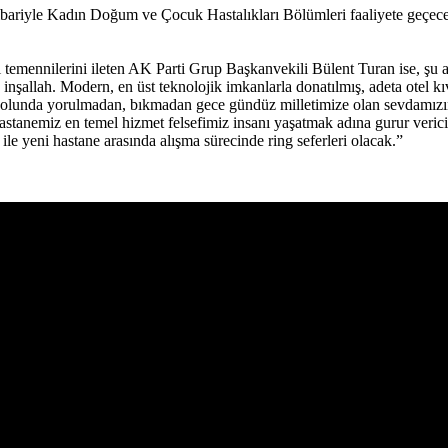
ariyle Kadın Doğum ve Çocuk Hastalıkları Bölümleri faaliyete geçecek.
 temennilerini ileten AK Parti Grup Başkanvekili Bülent Turan ise, 
inşallah. Modern, en üst teknolojik imkanlarla donatılmış, adeta otel 
t yolunda yorulmadan, bıkmadan gece gündüz milletimize olan sevdamız
stanemiz en temel hizmet felsefimiz insanı yaşatmak adına gurur verici 
ile yeni hastane arasında alışma sürecinde ring seferleri olacak.”