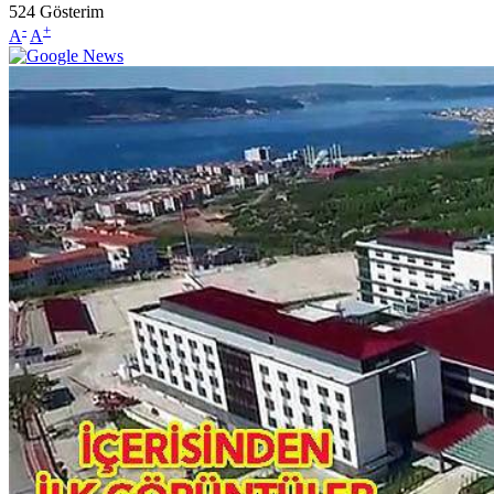
524
Gösterim
-
+
A
A