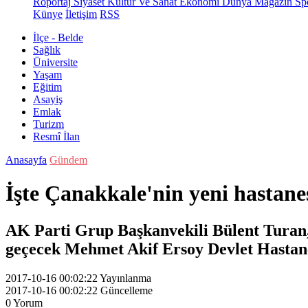
Röportaj
Siyaset
Kültür Ve Sanat
Ekonomi
Dünya
Magazin
Sp
Künye
İletişim
RSS
İlçe - Belde
Sağlık
Üniversite
Yaşam
Eğitim
Asayiş
Emlak
Turizm
Resmî İlan
Anasayfa
Gündem
İşte Çanakkale'nin yeni hastan
AK Parti Grup Başkanvekili Bülent Turan, 
geçecek Mehmet Akif Ersoy Devlet Hastanes
2017-10-16 00:02:22
Yayınlanma
2017-10-16 00:02:22
Güncelleme
0
Yorum