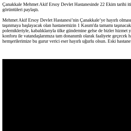
Çanakkale Mehmet Akif Ersoy Devlet Hastanesinde 22 Ekim tarihi itib
görüntüleri paylaştı.
Mehmet Akif Ersoy Devlet Hastanesi’nin Çanakkale’ye hayırlı olması
taşınmaya başlayacak olan hastanemizin 1 Kasım'da tamamı taşınacak 
polemikleriyle, kabalıklarıyla ülke gündemine gelse de bizler hizme
konforu ile vatandaşlarımıza tam donanımlı olarak faaliyete geçecek ha
hemşerilerimize bu gurur verici eser hayırlı uğurlu olsun. Eski hastane 