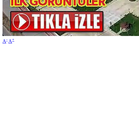
-
+
A
A