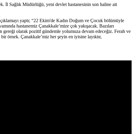
 İl Sağlık Müdürlüğü, yeni devlet hastanesinin son haline ait
şu açıklamayı yaptı; “22 Ekim'de Kadın Doğum ve Çocuk bölümüyle
kıvamında hastanemiz Çanakkale’mize çok yakışacak. Bazıları
ın gereği olarak pozitif gündemle yolumuza devam edeceğiz. Ferah ve
bir örnek. Çanakkale’miz her şeyin en iyisine layıktır,