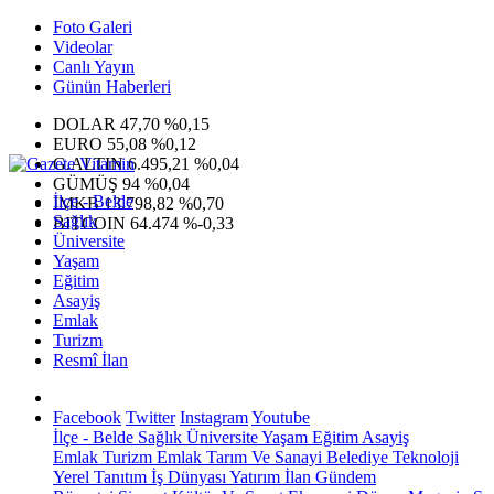
Foto Galeri
Videolar
Canlı Yayın
Günün Haberleri
DOLAR
47,70
%0,15
EURO
55,08
%0,12
G.ALTIN
6.495,21
%0,04
GÜMÜŞ
94
%0,04
İlçe - Belde
IMKB
13.798,82
%0,70
Sağlık
BITCOIN
64.474
%-0,33
Üniversite
Yaşam
Eğitim
Asayiş
Emlak
Turizm
Resmî İlan
Facebook
Twitter
Instagram
Youtube
İlçe - Belde
Sağlık
Üniversite
Yaşam
Eğitim
Asayiş
Emlak
Turizm
Emlak
Tarım Ve Sanayi
Belediye
Teknoloji
Yerel
Tanıtım
İş Dünyası
Yatırım
İlan
Gündem