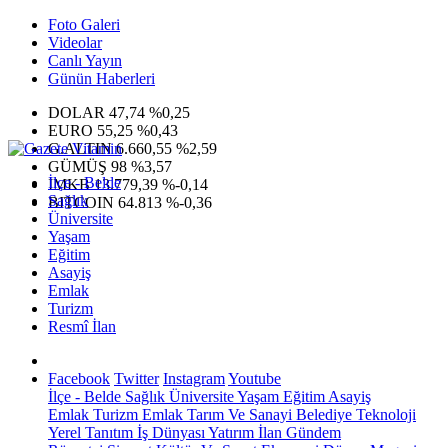
Foto Galeri
Videolar
Canlı Yayın
Günün Haberleri
DOLAR
47,74
%0,25
EURO
55,25
%0,43
G.ALTIN
6.660,55
%2,59
GÜMÜŞ
98
%3,57
İlçe - Belde
IMKB
13.779,39
%-0,14
Sağlık
BITCOIN
64.813
%-0,36
Üniversite
Yaşam
Eğitim
Asayiş
Emlak
Turizm
Resmî İlan
Facebook
Twitter
Instagram
Youtube
İlçe - Belde
Sağlık
Üniversite
Yaşam
Eğitim
Asayiş
Emlak
Turizm
Emlak
Tarım Ve Sanayi
Belediye
Teknoloji
Yerel
Tanıtım
İş Dünyası
Yatırım
İlan
Gündem