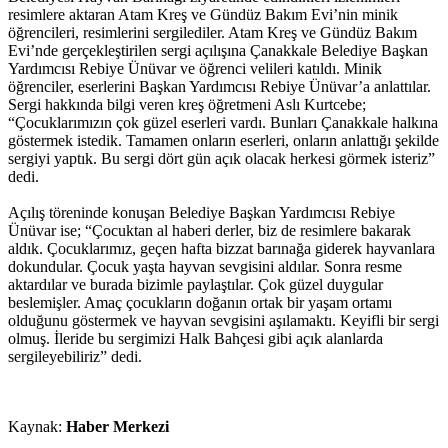
resimlere aktaran Atam Kreş ve Gündüz Bakım Evi’nin minik
öğrencileri, resimlerini sergilediler. Atam Kreş ve Gündüz Bakım
Evi’nde gerçekleştirilen sergi açılışına Çanakkale Belediye Başkan
Yardımcısı Rebiye Ünüvar ve öğrenci velileri katıldı. Minik
öğrenciler, eserlerini Başkan Yardımcısı Rebiye Ünüvar’a anlattılar.
Sergi hakkında bilgi veren kreş öğretmeni Aslı Kurtcebe;
“Çocuklarımızın çok güzel eserleri vardı. Bunları Çanakkale halkına
göstermek istedik. Tamamen onların eserleri, onların anlattığı şekilde
sergiyi yaptık. Bu sergi dört gün açık olacak herkesi görmek isteriz”
dedi.
Açılış töreninde konuşan Belediye Başkan Yardımcısı Rebiye
Ünüvar ise; “Çocuktan al haberi derler, biz de resimlere bakarak
aldık. Çocuklarımız, geçen hafta bizzat barınağa giderek hayvanlara
dokundular. Çocuk yaşta hayvan sevgisini aldılar. Sonra resme
aktardılar ve burada bizimle paylaştılar. Çok güzel duygular
beslemişler. Amaç çocukların doğanın ortak bir yaşam ortamı
olduğunu göstermek ve hayvan sevgisini aşılamaktı. Keyifli bir sergi
olmuş. İleride bu sergimizi Halk Bahçesi gibi açık alanlarda
sergileyebiliriz” dedi.
Kaynak:
Haber Merkezi