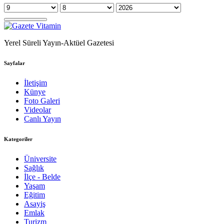
Yerel Süreli Yayın-Aktüel Gazetesi
Sayfalar
İletişim
Künye
Foto Galeri
Videolar
Canlı Yayın
Kategoriler
Üniversite
Sağlık
İlçe - Belde
Yaşam
Eğitim
Asayiş
Emlak
Turizm