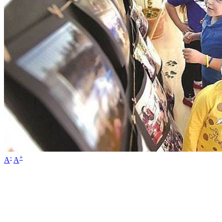
-
+
A
A