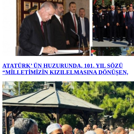
ATATÜRK’ ÜN HUZURUNDA, 101. YIL SÖZÜ
“MİLLETİMİZİN KIZILELMASINA DÖNÜŞEN,