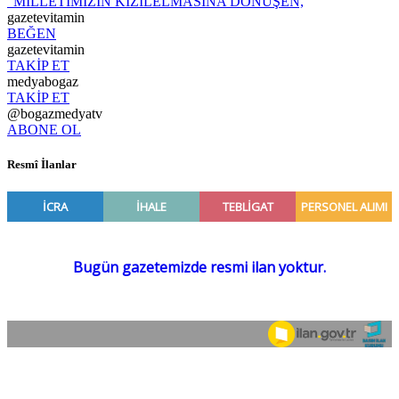
“MİLLETİMİZİN KIZILELMASINA DÖNÜŞEN,
gazetevitamin
BEĞEN
gazetevitamin
TAKİP ET
medyabogaz
TAKİP ET
@bogazmedyatv
ABONE OL
Resmî İlanlar