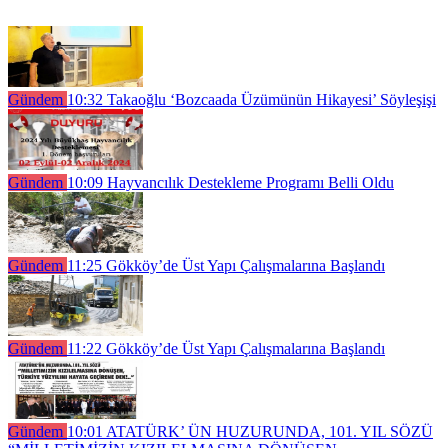
Gündem
10:32
Takaoğlu ‘Bozcaada Üzümünün Hikayesi’ Söyleşişi
Gündem
10:09
Hayvancılık Destekleme Programı Belli Oldu
Gündem
11:25
Gökköy’de Üst Yapı Çalışmalarına Başlandı
Gündem
11:22
Gökköy’de Üst Yapı Çalışmalarına Başlandı
Gündem
10:01
ATATÜRK’ ÜN HUZURUNDA, 101. YIL SÖZÜ