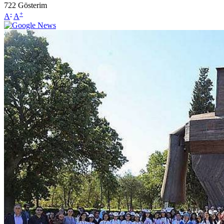
722
Gösterim
-
+
A
A