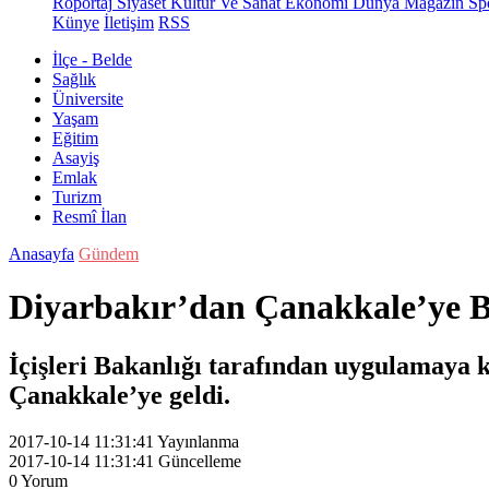
Röportaj
Siyaset
Kültür Ve Sanat
Ekonomi
Dünya
Magazin
Sp
Künye
İletişim
RSS
İlçe - Belde
Sağlık
Üniversite
Yaşam
Eğitim
Asayiş
Emlak
Turizm
Resmî İlan
Anasayfa
Gündem
Diyarbakır’dan Çanakkale’ye 
İçişleri Bakanlığı tarafından uygulamaya
Çanakkale’ye geldi.
2017-10-14 11:31:41
Yayınlanma
2017-10-14 11:31:41
Güncelleme
0
Yorum