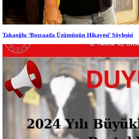
Takaoğlu ‘Bozcaada Üzümünün Hikayesi’ Söyleşişi