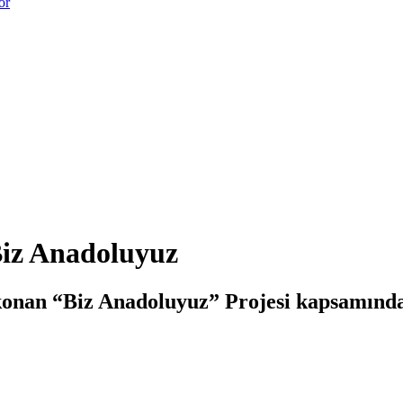
or
Biz Anadoluyuz
 konan “Biz Anadoluyuz” Projesi kapsamınd