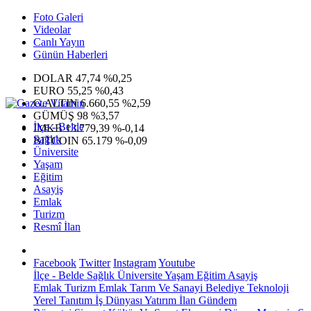
Foto Galeri
Videolar
Canlı Yayın
Günün Haberleri
DOLAR
47,74
%0,25
EURO
55,25
%0,43
G.ALTIN
6.660,55
%2,59
GÜMÜŞ
98
%3,57
İlçe - Belde
IMKB
13.779,39
%-0,14
Sağlık
BITCOIN
65.179
%-0,09
Üniversite
Yaşam
Eğitim
Asayiş
Emlak
Turizm
Resmî İlan
Facebook
Twitter
Instagram
Youtube
İlçe - Belde
Sağlık
Üniversite
Yaşam
Eğitim
Asayiş
Emlak
Turizm
Emlak
Tarım Ve Sanayi
Belediye
Teknoloji
Yerel
Tanıtım
İş Dünyası
Yatırım
İlan
Gündem