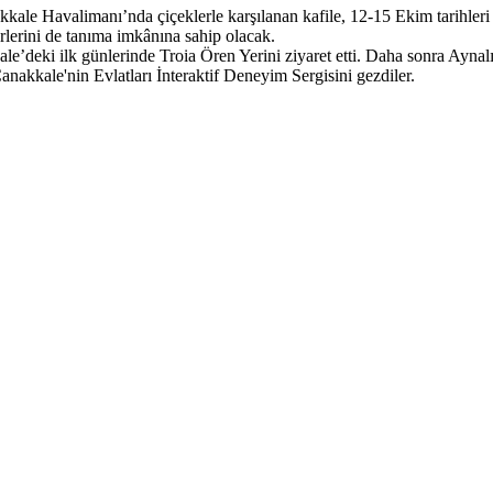
kale Havalimanı’nda çiçeklerle karşılanan kafile, 12-15 Ekim tarihleri
erlerini de tanıma imkânına sahip olacak.
e’deki ilk günlerinde Troia Ören Yerini ziyaret etti. Daha sonra Aynal
anakkale'nin Evlatları İnteraktif Deneyim Sergisini gezdiler.