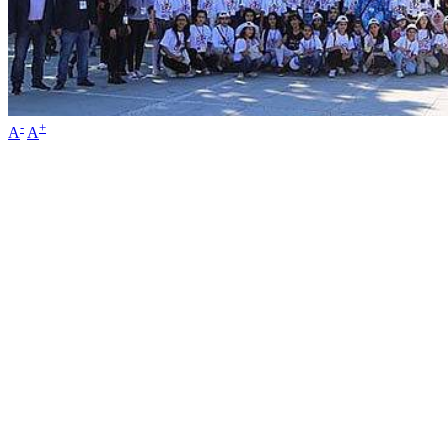
-
+
A
A