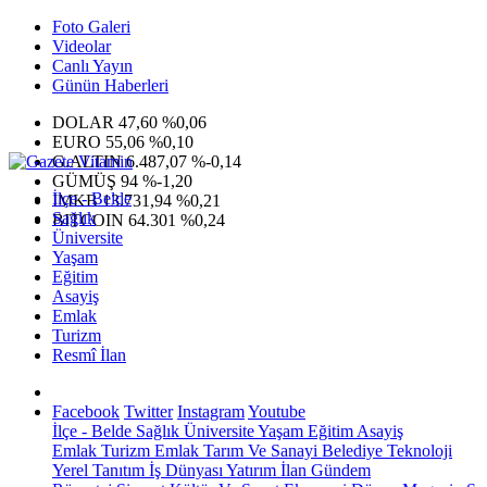
Foto Galeri
Videolar
Canlı Yayın
Günün Haberleri
DOLAR
47,60
%0,06
EURO
55,06
%0,10
G.ALTIN
6.487,07
%-0,14
GÜMÜŞ
94
%-1,20
İlçe - Belde
IMKB
13.731,94
%0,21
Sağlık
BITCOIN
64.301
%0,24
Üniversite
Yaşam
Eğitim
Asayiş
Emlak
Turizm
Resmî İlan
Facebook
Twitter
Instagram
Youtube
İlçe - Belde
Sağlık
Üniversite
Yaşam
Eğitim
Asayiş
Emlak
Turizm
Emlak
Tarım Ve Sanayi
Belediye
Teknoloji
Yerel
Tanıtım
İş Dünyası
Yatırım
İlan
Gündem