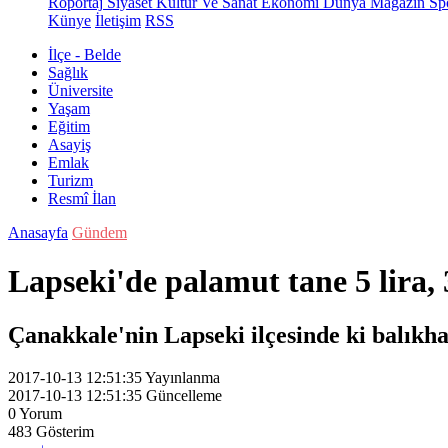
Röportaj
Siyaset
Kültür Ve Sanat
Ekonomi
Dünya
Magazin
Sp
Künye
İletişim
RSS
İlçe - Belde
Sağlık
Üniversite
Yaşam
Eğitim
Asayiş
Emlak
Turizm
Resmî İlan
Anasayfa
Gündem
Lapseki'de palamut tane 5 lira, 3
Çanakkale'nin Lapseki ilçesinde ki balıkhan
2017-10-13 12:51:35
Yayınlanma
2017-10-13 12:51:35
Güncelleme
0
Yorum
483
Gösterim