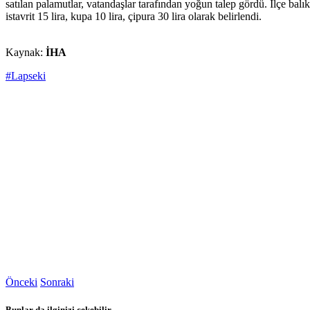
satılan palamutlar, vatandaşlar tarafından yoğun talep gördü. İlçe balık 
istavrit 15 lira, kupa 10 lira, çipura 30 lira olarak belirlendi.
Kaynak:
İHA
#Lapseki
Önceki
Sonraki
Bunlar da ilginizi çekebilir