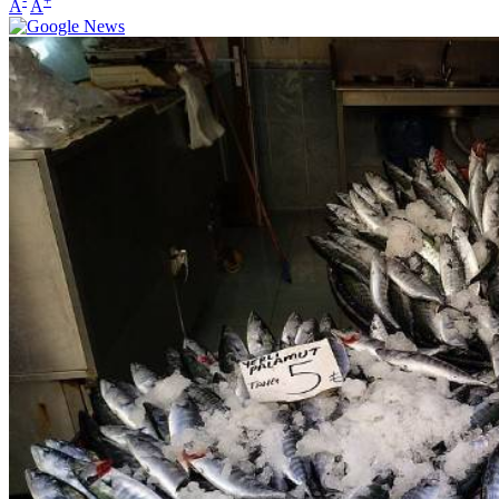
-
+
A
A