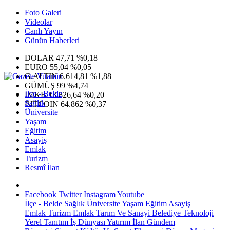
Foto Galeri
Videolar
Canlı Yayın
Günün Haberleri
DOLAR
47,71
%0,18
EURO
55,04
%0,05
G.ALTIN
6.614,81
%1,88
GÜMÜŞ
99
%4,74
İlçe - Belde
IMKB
13.826,64
%0,20
Sağlık
BITCOIN
64.862
%0,37
Üniversite
Yaşam
Eğitim
Asayiş
Emlak
Turizm
Resmî İlan
Facebook
Twitter
Instagram
Youtube
İlçe - Belde
Sağlık
Üniversite
Yaşam
Eğitim
Asayiş
Emlak
Turizm
Emlak
Tarım Ve Sanayi
Belediye
Teknoloji
Yerel
Tanıtım
İş Dünyası
Yatırım
İlan
Gündem