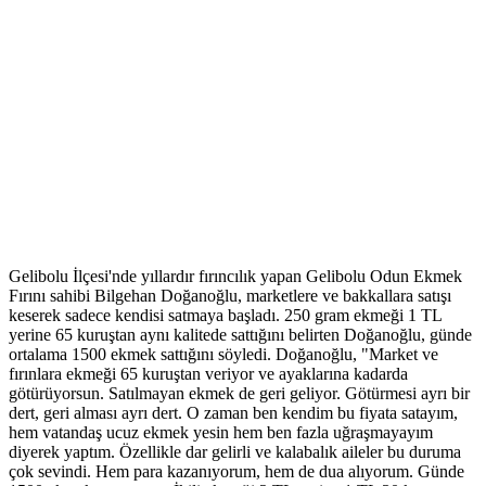
Gelibolu İlçesi'nde yıllardır fırıncılık yapan Gelibolu Odun Ekmek
Fırını sahibi Bilgehan Doğanoğlu, marketlere ve bakkallara satışı
keserek sadece kendisi satmaya başladı. 250 gram ekmeği 1 TL
yerine 65 kuruştan aynı kalitede sattığını belirten Doğanoğlu, günde
ortalama 1500 ekmek sattığını söyledi. Doğanoğlu, "Market ve
fırınlara ekmeği 65 kuruştan veriyor ve ayaklarına kadarda
götürüyorsun. Satılmayan ekmek de geri geliyor. Götürmesi ayrı bir
dert, geri alması ayrı dert. O zaman ben kendim bu fiyata satayım,
hem vatandaş ucuz ekmek yesin hem ben fazla uğraşmayayım
diyerek yaptım. Özellikle dar gelirli ve kalabalık aileler bu duruma
çok sevindi. Hem para kazanıyorum, hem de dua alıyorum. Günde