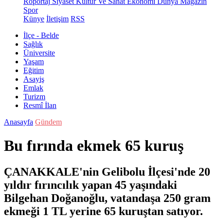
Röportaj
Siyaset
Kültür Ve Sanat
Ekonomi
Dünya
Magazin
Spor
Künye
İletişim
RSS
İlçe - Belde
Sağlık
Üniversite
Yaşam
Eğitim
Asayiş
Emlak
Turizm
Resmî İlan
Anasayfa
Gündem
Bu fırında ekmek 65 kuruş
ÇANAKKALE'nin Gelibolu İlçesi'nde 20
yıldır fırıncılık yapan 45 yaşındaki
Bilgehan Doğanoğlu, vatandaşa 250 gram
ekmeği 1 TL yerine 65 kuruştan satıyor.