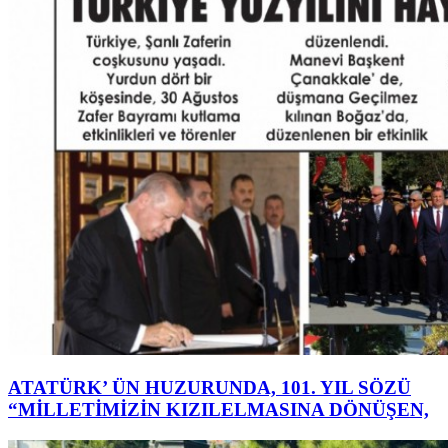
ATATÜRK’ ÜN HUZURUNDA, 101. YIL SÖZÜ
“MİLLETİMİZİN KIZILELMASINA DÖNÜŞEN,