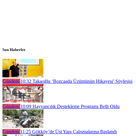
Son Haberler
Gündem
10:32
Takaoğlu ‘Bozcaada Üzümünün Hikayesi’ Söyleşişi
Gündem
10:09
Hayvancılık Destekleme Programı Belli Oldu
Gündem
11:25
Gökköy’de Üst Yapı Çalışmalarına Başlandı