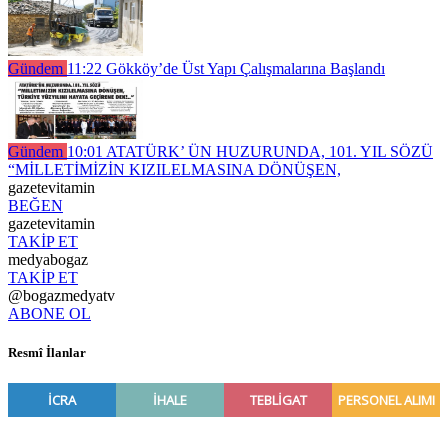
Gündem
11:22
Gökköy’de Üst Yapı Çalışmalarına Başlandı
Gündem
10:01
ATATÜRK’ ÜN HUZURUNDA, 101. YIL SÖZÜ
“MİLLETİMİZİN KIZILELMASINA DÖNÜŞEN,
gazetevitamin
BEĞEN
gazetevitamin
TAKİP ET
medyabogaz
TAKİP ET
@bogazmedyatv
ABONE OL
Resmî İlanlar