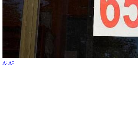
-
+
A
A