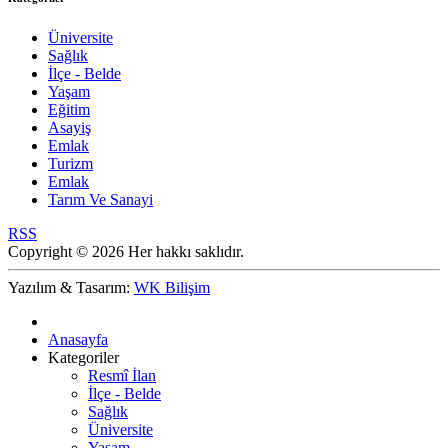
Üniversite
Sağlık
İlçe - Belde
Yaşam
Eğitim
Asayiş
Emlak
Turizm
Emlak
Tarım Ve Sanayi
RSS
Copyright © 2026 Her hakkı saklıdır.
Yazılım & Tasarım:
WK Bilişim
Anasayfa
Kategoriler
Resmî İlan
İlçe - Belde
Sağlık
Üniversite
Yaşam