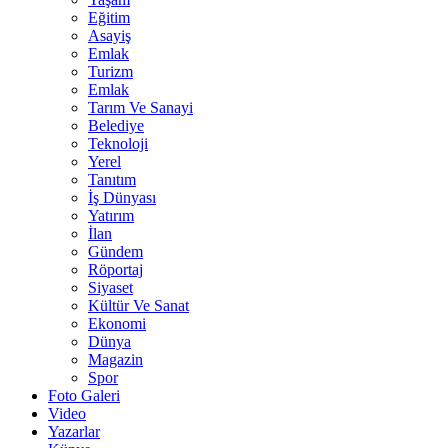
Eğitim
Asayiş
Emlak
Turizm
Emlak
Tarım Ve Sanayi
Belediye
Teknoloji
Yerel
Tanıtım
İş Dünyası
Yatırım
İlan
Gündem
Röportaj
Siyaset
Kültür Ve Sanat
Ekonomi
Dünya
Magazin
Spor
Foto Galeri
Video
Yazarlar