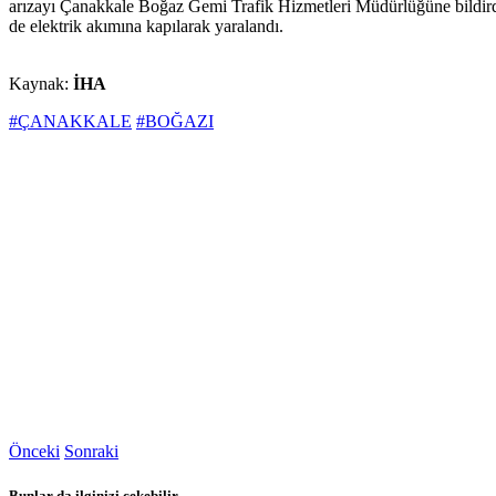
arızayı Çanakkale Boğaz Gemi Trafik Hizmetleri Müdürlüğüne bildirdi
de elektrik akımına kapılarak yaralandı.
Kaynak:
İHA
#ÇANAKKALE
#BOĞAZI
Önceki
Sonraki
Bunlar da ilginizi çekebilir