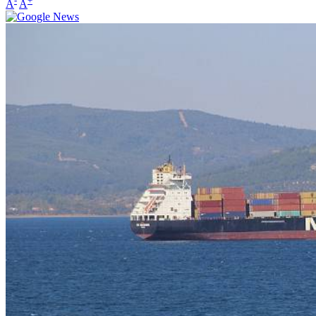
-
+
A
A