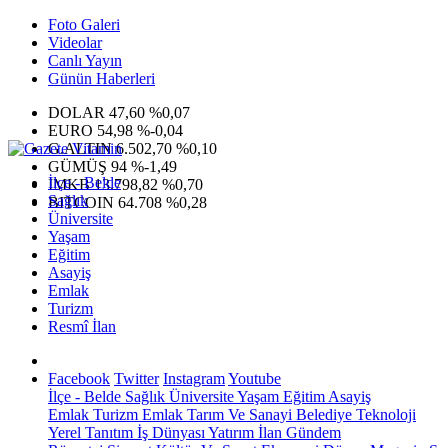
Foto Galeri
Videolar
Canlı Yayın
Günün Haberleri
DOLAR
47,60
%0,07
EURO
54,98
%-0,04
G.ALTIN
6.502,70
%0,10
GÜMÜŞ
94
%-1,49
İlçe - Belde
IMKB
13.798,82
%0,70
Sağlık
BITCOIN
64.708
%0,28
Üniversite
Yaşam
Eğitim
Asayiş
Emlak
Turizm
Resmî İlan
Facebook
Twitter
Instagram
Youtube
İlçe - Belde
Sağlık
Üniversite
Yaşam
Eğitim
Asayiş
Emlak
Turizm
Emlak
Tarım Ve Sanayi
Belediye
Teknoloji
Yerel
Tanıtım
İş Dünyası
Yatırım
İlan
Gündem