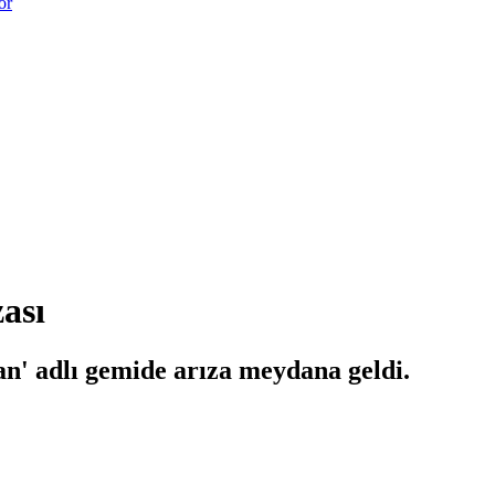
or
ası
' adlı gemide arıza meydana geldi.