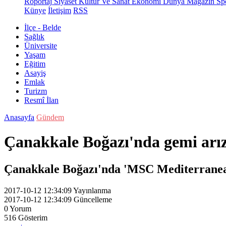
Röportaj
Siyaset
Kültür Ve Sanat
Ekonomi
Dünya
Magazin
Sp
Künye
İletişim
RSS
İlçe - Belde
Sağlık
Üniversite
Yaşam
Eğitim
Asayiş
Emlak
Turizm
Resmî İlan
Anasayfa
Gündem
Çanakkale Boğazı'nda gemi arız
Çanakkale Boğazı'nda 'MSC Mediterranean
2017-10-12 12:34:09
Yayınlanma
2017-10-12 12:34:09
Güncelleme
0
Yorum
516
Gösterim