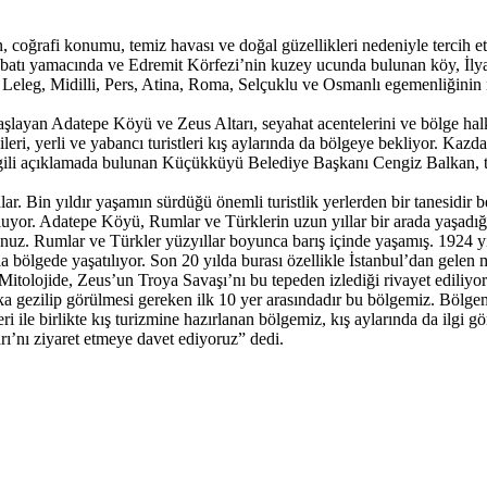
, coğrafi konumu, temiz havası ve doğal güzellikleri nedeniyle tercih
ın batı yamacında ve Edremit Körfezi’nin kuzey ucunda bulunan köy, İl
 Leleg, Midilli, Pers, Atina, Roma, Selçuklu ve Osmanlı egemenliğinin iz
 başlayan Adatepe Köyü ve Zeus Altarı, seyahat acentelerini ve bölge h
cileri, yerli ve yabancı turistleri kış aylarında da bölgeye bekliyor. K
ilgili açıklamada bulunan Küçükküyü Belediye Başkanı Cengiz Balkan, tur
Bin yıldır yaşamın sürdüğü önemli turistlik yerlerden bir tanesidir be
uyor. Adatepe Köyü, Rumlar ve Türklerin uzun yıllar bir arada yaşadığı
nuz. Rumlar ve Türkler yüzyıllar boyunca barış içinde yaşamış. 1924 y
bölgede yaşatılıyor. Son 20 yılda burası özellikle İstanbul’dan gelen mi
. Mitolojide, Zeus’un Troya Savaşı’nı bu tepeden izlediği rivayet ediliy
gezilip görülmesi gereken ilk 10 yer arasındadır bu bölgemiz. Bölgemiz
emleri ile birlikte kış turizmine hazırlanan bölgemiz, kış aylarında da ilg
ı’nı ziyaret etmeye davet ediyoruz” dedi.