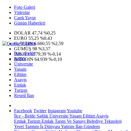
Foto Galeri
Videolar
Canlı Yayın
Günün Haberleri
DOLAR
47,74
%0,25
EURO
55,25
%0,43
G.ALTIN
6.660,55
%2,59
GÜMÜŞ
98
%3,57
İlçe - Belde
IMKB
13.779,39
%-0,14
Sağlık
BITCOIN
64.939
%-0,10
Üniversite
Yaşam
Eğitim
Asayiş
Emlak
Turizm
Resmî İlan
Facebook
Twitter
Instagram
Youtube
İlçe - Belde
Sağlık
Üniversite
Yaşam
Eğitim
Asayiş
Emlak
Turizm
Emlak
Tarım Ve Sanayi
Belediye
Teknoloji
Yerel
Tanıtım
İş Dünyası
Yatırım
İlan
Gündem