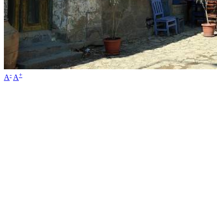
-
+
A
A