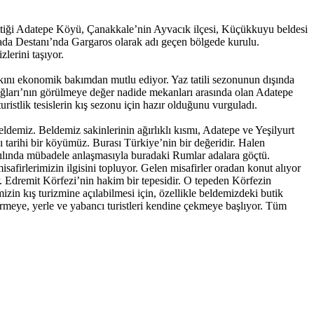
 ettiği Adatepe Köyü, Çanakkale’nin Ayvacık ilçesi, Küçükkuyu beldesi
yada Destanı’nda Gargaros olarak adı geçen bölgede kurulu.
lerini taşıyor.
alkını ekonomik bakımdan mutlu ediyor. Yaz tatili sezonunun dışında
azdağları’nın görülmeye değer nadide mekanları arasında olan Adatepe
istlik tesislerin kış sezonu için hazır olduğunu vurguladı.
ldemiz. Beldemiz sakinlerinin ağırlıklı kısmı, Adatepe ve Yeşilyurt
 tarihi bir köyümüz. Burası Türkiye’nin bir değeridir. Halen
ılında mübadele anlaşmasıyla buradaki Rumlar adalara göçtü.
safirlerimizin ilgisini topluyor. Gelen misafirler oradan konut alıyor
or. Edremit Körfezi’nin hakim bir tepesidir. O tepeden Körfezin
in kış turizmine açılabilmesi için, özellikle beldemizdeki butik
i görmeye, yerle ve yabancı turistleri kendine çekmeye başlıyor. Tüm