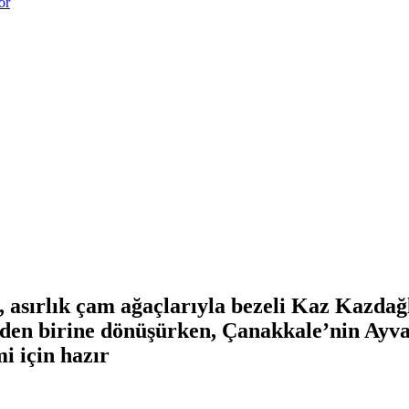
or
, asırlık çam ağaçlarıyla bezeli Kaz Kazda
nden birine dönüşürken, Çanakkale’nin Ayva
i için hazır