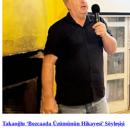
Takaoğlu ‘Bozcaada Üzümünün Hikayesi’ Söyleşişi