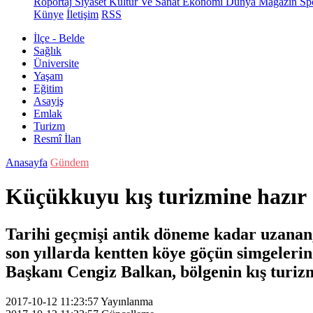
Röportaj
Siyaset
Kültür Ve Sanat
Ekonomi
Dünya
Magazin
Sp
Künye
İletişim
RSS
İlçe - Belde
Sağlık
Üniversite
Yaşam
Eğitim
Asayiş
Emlak
Turizm
Resmî İlan
Anasayfa
Gündem
Küçükkuyu kış turizmine hazır
Tarihi geçmişi antik döneme kadar uzanan
son yıllarda kentten köye göçün simgeleri
Başkanı Cengiz Balkan, bölgenin kış turizm
2017-10-12 11:23:57
Yayınlanma