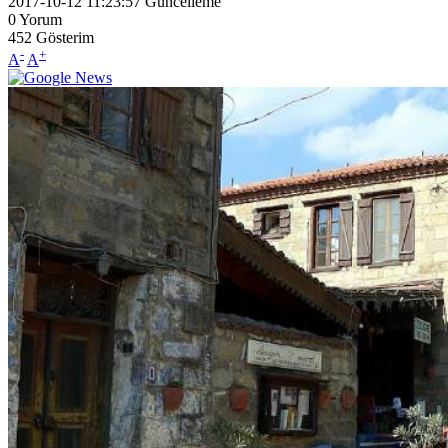
2017-10-12 11:23:57
Güncelleme
0
Yorum
452
Gösterim
-
+
A
A