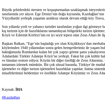
Büyük şehirlerdeki stresten ve koşuşturmadan uzaklaşmak isteyenlerin
sınırlarında yer alıyor. Ege Denizi’nin doğu kıyısında, Kazdağları’n
Yüzyıllardır yerleşik yaşamın aralıksız olarak devam ettiği köy Truva,
Son yıllarda yerli ve yabancı turistler tarafından yoğun ilgi görmeye
kış turizmi için de hazırlıklarını tamamlayan bölgedeki turizm işletme
Köyü ve Edremit Körfezi’nin en iyi seyir tepesi olan Zeus Altarı ile 
Başkan Balkan, “Ege’nin başladığı yer olan Küçükkuyu’dan merhabalar. 
köylerinden 1940 yıllarından sonra gelen hemşerilerimiz ile yaşam bul
baktığımızda Rumlardan kalan bir çok yapıyı görme şansı yakalıyorsu
Adalardaki Türkler Adatepe Köyü’ne yerleşti. Fakat bir çok kültür hala 
ve binaları restore ediyor. Köyün bir diğer özelliği de Zeus Altarımız
tamamını izlemek mümkün. Bir çok ulusal basında, Türkiye’de mutlaka 
işletmeler ve diğer turizm işletmeleri hazırlıklar yaptılar. Isıtma sist
misafirlerimizi beldemize ve özellikle Adatepe Köyümüz ve Zeus Altar
Kaynak:
İHA
#Kazdağları