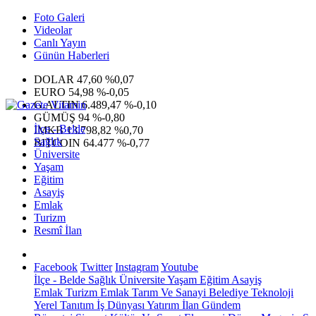
Foto Galeri
Videolar
Canlı Yayın
Günün Haberleri
DOLAR
47,60
%0,07
EURO
54,98
%-0,05
G.ALTIN
6.489,47
%-0,10
GÜMÜŞ
94
%-0,80
İlçe - Belde
IMKB
13.798,82
%0,70
Sağlık
BITCOIN
64.477
%-0,77
Üniversite
Yaşam
Eğitim
Asayiş
Emlak
Turizm
Resmî İlan
Facebook
Twitter
Instagram
Youtube
İlçe - Belde
Sağlık
Üniversite
Yaşam
Eğitim
Asayiş
Emlak
Turizm
Emlak
Tarım Ve Sanayi
Belediye
Teknoloji
Yerel
Tanıtım
İş Dünyası
Yatırım
İlan
Gündem