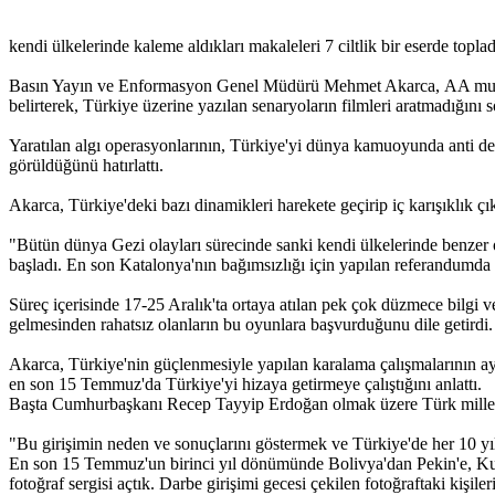
kendi ülkelerinde kaleme aldıkları makaleleri 7 ciltlik bir eserde toplad
Basın Yayın ve Enformasyon Genel Müdürü Mehmet Akarca, AA muhabirin
belirterek, Türkiye üzerine yazılan senaryoların filmleri aratmadığını s
Yaratılan algı operasyonlarının, Türkiye'yi dünya kamuoyunda anti dem
görüldüğünü hatırlattı.
Akarca, Türkiye'deki bazı dinamikleri harekete geçirip iç karışıklık çık
"Bütün dünya Gezi olayları sürecinde sanki kendi ülkelerinde benzer
başladı. En son Katalonya'nın bağımsızlığı için yapılan referandumda 
Süreç içerisinde 17-25 Aralık'ta ortaya atılan pek çok düzmece bilgi v
gelmesinden rahatsız olanların bu oyunlara başvurduğunu dile getirdi.
Akarca, Türkiye'nin güçlenmesiyle yapılan karalama çalışmalarının ay
en son 15 Temmuz'da Türkiye'yi hizaya getirmeye çalıştığını anlattı.
Başta Cumhurbaşkanı Recep Tayyip Erdoğan olmak üzere Türk milletinin 
"Bu girişimin neden ve sonuçlarını göstermek ve Türkiye'de her 10 yıl
En son 15 Temmuz'un birinci yıl dönümünde Bolivya'dan Pekin'e, Kual
fotoğraf sergisi açtık. Darbe girişimi gecesi çekilen fotoğraftaki kişile