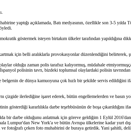
ı.
e yaptığı açıklamada, Batı medyasının, özellikle son 3-5 yılda Türkiy
öyledi.
okratik göstermek isteyen birtakım ülkeler tarafından yapıldığına dikka
artmak için belli aralıklarla provokasyonlar düzenlendiğini belirterek, şu
 olaylar olduğu zaman polis tarafsız kalıyormuş, müdahale etmiyormuş
İspanyol polisinin tavrı, bizdeki toplumsal olaylardaki polisin tavrınd
e belgenin de dünya kamuoyuna çok hızlı bir şekilde servis edildiğini i
nı çizgide ilerlediğine işaret ederek, bütün engellemelerden ve basın y
gösterdiği kararlılıkla darbe teşebbüsünün de boşa çıkarıldığını ifade
da bir darbe olduğunu anlatmak için göreve geldiğim 1 Eylül 2016'dan ber
a Lumpur'dan New York'a ve bütün Avrupa ülkelerine kadar yurt dışınd
ri ve fotoğrafı çeken foto muhabirini de buraya getirdik. Yani şahitli, del