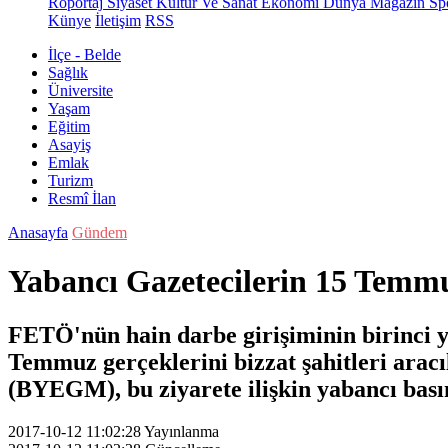
Röportaj
Siyaset
Kültür Ve Sanat
Ekonomi
Dünya
Magazin
Sp
Künye
İletişim
RSS
İlçe - Belde
Sağlık
Üniversite
Yaşam
Eğitim
Asayiş
Emlak
Turizm
Resmî İlan
Anasayfa
Gündem
Yabancı Gazetecilerin 15 Temmu
FETÖ'nün hain darbe girişiminin birinci y
Temmuz gerçeklerini bizzat şahitleri ara
(BYEGM), bu ziyarete ilişkin yabancı bas
2017-10-12 11:02:28
Yayınlanma