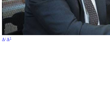
-
+
A
A