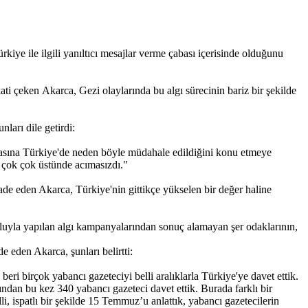
e ile ilgili yanıltıcı mesajlar verme çabası içerisinde olduğunu
ti çeken Akarca, Gezi olaylarında bu algı sürecinin bariz bir şekilde
nları dile getirdi:
çasına Türkiye'de neden böyle müdahale edildiğini konu etmeye
an çok çok üstünde acımasızdı."
fade eden Akarca, Türkiye'nin gittikçe yükselen bir değer haline
oluyla yapılan algı kampanyalarından sonuç alamayan şer odaklarının,
 eden Akarca, şunları belirtti:
i birçok yabancı gazeteciyi belli aralıklarla Türkiye'ye davet ettik.
an bu kez 340 yabancı gazeteci davet ettik. Burada farklı bir
illi, ispatlı bir şekilde 15 Temmuz’u anlattık, yabancı gazetecilerin