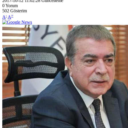
2017-10-12 11:02:28
Güncelleme
0
Yorum
502
Gösterim
-
+
A
A