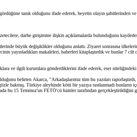
 gördüğüne tanık olduğunu ifade ederek, heyetin olayın şahitlerinden ve 
ecilere, darbe girişimine ilişkin açıklamalarda bulunduğunu kaydeden
rinde büyük değişiklikler olduğunu anlattı. Ziyaret sonrasına ülkelerine
cinin yayınladıkları makaleleri, haberleri kitaplaştırdık ve bunlar 7 cilt
 ve ilgili kurumlara gönderdiklerini ifade ederek, eser niteliğindeki b
olduğunu belirten Akarca, "Arkadaşlarımız tüm bu yazıları raporlaştırdı,
zle bakmış. Türkiye aleyhinde kötü bir yazıya rastlanmadı bunların iç
a bu 15 Temmuz'un FETÖ'cü hainler tarafından gerçekleştirildiğini gö