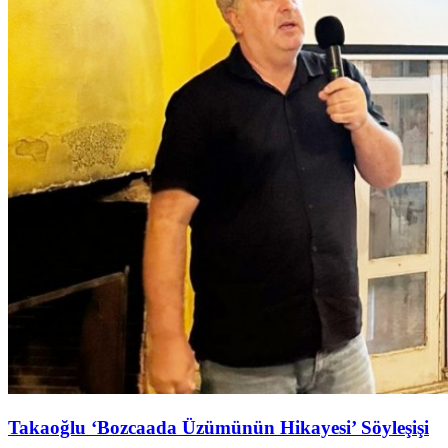
Takaoğlu ‘Bozcaada Üzümünün Hikayesi’ Söyleşişi