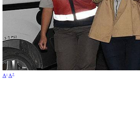
-
+
A
A