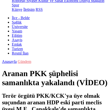
Röportaj
Siyaset
Kültür Ve Sanat
Ekonomi
Dünya
Magazin
Spor
Künye
İletişim
RSS
İlçe - Belde
Sağlık
Üniversite
Yaşam
Eğitim
Asayiş
Emlak
Turizm
Resmî İlan
Anasayfa
Gündem
Aranan PKK şüphelisi
samanlıkta yakalandı (VİDEO)
Terör örgütü PKK/KCK'ya üye olmak
suçundan aranan HDP eski parti meclis
üyesi M.E., Çanakkale'de samanlıkta