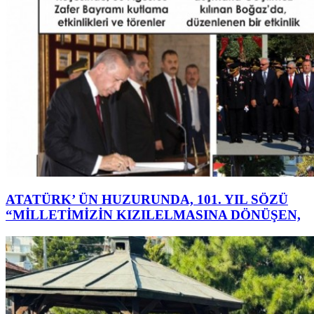
ATATÜRK’ ÜN HUZURUNDA, 101. YIL SÖZÜ
“MİLLETİMİZİN KIZILELMASINA DÖNÜŞEN,