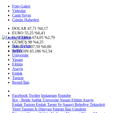
Foto Galeri
Videolar
Canlı Yayın
Günün Haberleri
DOLAR
47,71
%0,17
EURO
55,25
%0,43
G.ALTIN
6.674,05
%2,79
GÜMÜŞ
98
%4,25
İlçe - Belde
IMKB
13.807,59
%0,06
Sağlık
BITCOIN
65.186
%1,54
Üniversite
Yaşam
Eğitim
Asayiş
Emlak
Turizm
Resmî İlan
Facebook
Twitter
Instagram
Youtube
İlçe - Belde
Sağlık
Üniversite
Yaşam
Eğitim
Asayiş
Emlak
Turizm
Emlak
Tarım Ve Sanayi
Belediye
Teknoloji
Yerel
Tanıtım
İş Dünyası
Yatırım
İlan
Gündem