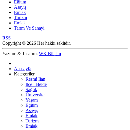
Eğitim
Asayiş
Emlak
Turizm
Emlak
Tarım Ve Sanayi
RSS
Copyright © 2026 Her hakkı saklıdır.
Yazılım & Tasarım:
WK Bilişim
Anasayfa
Kategoriler
Resmî İlan
İlçe - Belde
Sağlık
Üniversite
Yaşam
Eğitim
Asayiş
Emlak
Turizm
Emlak