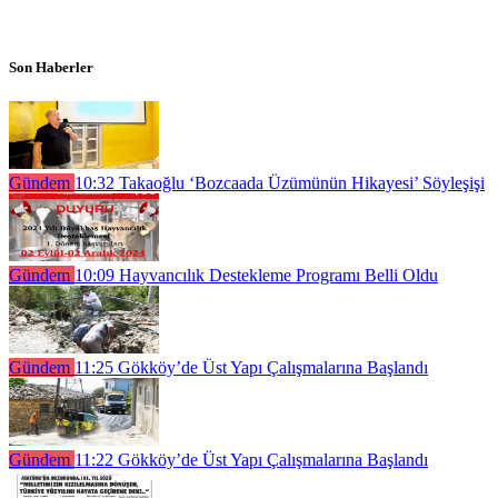
Son Haberler
Gündem
10:32
Takaoğlu ‘Bozcaada Üzümünün Hikayesi’ Söyleşişi
Gündem
10:09
Hayvancılık Destekleme Programı Belli Oldu
Gündem
11:25
Gökköy’de Üst Yapı Çalışmalarına Başlandı
Gündem
11:22
Gökköy’de Üst Yapı Çalışmalarına Başlandı