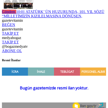
Gündem
10:01
ATATÜRK’ ÜN HUZURUNDA, 101. YIL SÖZÜ
“MİLLETİMİZİN KIZILELMASINA DÖNÜŞEN,
gazetevitamin
BEĞEN
gazetevitamin
TAKİP ET
medyabogaz
TAKİP ET
@bogazmedyatv
ABONE OL
Resmî İlanlar