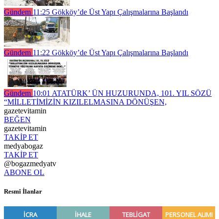
Gündem
11:25
Gökköy’de Üst Yapı Çalışmalarına Başlandı
Gündem
11:22
Gökköy’de Üst Yapı Çalışmalarına Başlandı
Gündem
10:01
ATATÜRK’ ÜN HUZURUNDA, 101. YIL SÖZÜ
“MİLLETİMİZİN KIZILELMASINA DÖNÜŞEN,
gazetevitamin
BEĞEN
gazetevitamin
TAKİP ET
medyabogaz
TAKİP ET
@bogazmedyatv
ABONE OL
Resmî İlanlar