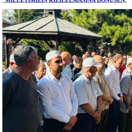
“MİLLETİMİZİN KIZILELMASINA DÖNÜŞEN,