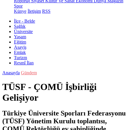
Röportaj
Siyaset
Kültür Ve Sanat
Ekonomi
Dünya
Magazin
Spor
Künye
İletişim
RSS
İlçe - Belde
Sağlık
Üniversite
Yaşam
Eğitim
Asayiş
Emlak
Turizm
Resmî İlan
Anasayfa
Gündem
TÜSF - ÇOMÜ İşbirliği
Gelişiyor
Türkiye Üniversite Sporları Federasyonu
(TÜSF) Yönetim Kurulu toplantısı,
ÇOMÜ Rektörlüğü ev sahipliğinde