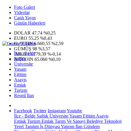
Foto Galeri
Videolar
Canlı Yayın
Günün Haberleri
DOLAR
47,74
%0,25
EURO
55,25
%0,43
G.ALTIN
6.660,55
%2,59
GÜMÜŞ
98
%3,57
İlçe - Belde
IMKB
13.779,39
%-0,14
Sağlık
BITCOIN
65.060
%0,10
Üniversite
Yaşam
Eğitim
Asayiş
Emlak
Turizm
Resmî İlan
Facebook
Twitter
Instagram
Youtube
İlçe - Belde
Sağlık
Üniversite
Yaşam
Eğitim
Asayiş
Emlak
Turizm
Emlak
Tarım Ve Sanayi
Belediye
Teknoloji
Yerel
Tanıtım
İş Dünyası
Yatırım
İlan
Gündem