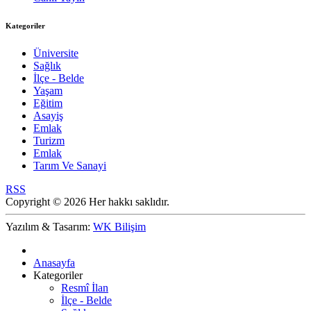
Kategoriler
Üniversite
Sağlık
İlçe - Belde
Yaşam
Eğitim
Asayiş
Emlak
Turizm
Emlak
Tarım Ve Sanayi
RSS
Copyright © 2026 Her hakkı saklıdır.
Yazılım & Tasarım:
WK Bilişim
Anasayfa
Kategoriler
Resmî İlan
İlçe - Belde