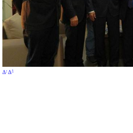
-
+
A
A