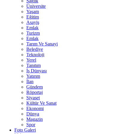
Sağlık
Üniversite
Yaşam
Eğitim
Asayiş
Emlak
Turizm
Emlak
Tarım Ve Sanayi
Belediye
Teknoloji
Yerel
Tanıtım
İş Dünyası
Yatırım
İlan
Gündem
Röportaj
Siyaset
Kültür Ve Sanat
Ekonomi
Dünya
Magazin
Spor
Foto Galeri