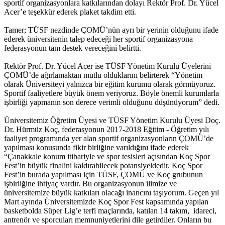
sportif organizasyonlara katkılarından dolayı Rektör Prof. Dr. Yücel
Acer’e teşekkür ederek plaket takdim etti.
Tamer; TÜSF nezdinde ÇOMÜ’nün ayrı bir yerinin olduğunu ifade
ederek üniversitenin talep edeceği her sportif organizasyona
federasyonun tam destek vereceğini belirtti.
Rektör Prof. Dr. Yücel Acer ise TÜSF Yönetim Kurulu Üyelerini
ÇOMÜ’de ağırlamaktan mutlu olduklarını belirterek “Yönetim
olarak Üniversiteyi yalnızca bir eğitim kurumu olarak görmüyoruz.
Sportif faaliyetlere büyük önem veriyoruz. Böyle önemli kurumlarla
işbirliği yapmanın son derece verimli olduğunu düşünüyorum” dedi.
Üniversitemiz Öğretim Üyesi ve TÜSF Yönetim Kurulu Üyesi Doç.
Dr. Hürmüz Koç, federasyonun 2017-2018 Eğitim - Öğretim yılı
faaliyet programında yer alan sportif organizasyonların ÇOMÜ’de
yapılması konusunda fikir birliğine varıldığını ifade ederek
“Çanakkale konum itibariyle ve spor tesisleri açısından Koç Spor
Fest’in büyük finalini kaldırabilecek potansiyeldedir. Koç Spor
Fest’in burada yapılması için TÜSF, ÇOMÜ ve Koç grubunun
işbirliğine ihtiyaç vardır. Bu organizasyonun ilimize ve
üniversitemize büyük katkıları olacağı inancını taşıyorum. Geçen yıl
Mart ayında Üniversitemizde Koç Spor Fest kapsamında yapılan
basketbolda Süper Lig’e terfi maçlarında, katılan 14 takım, idareci,
antrenör ve sporcuları memnuniyetlerini dile getirdiler. Onların bu