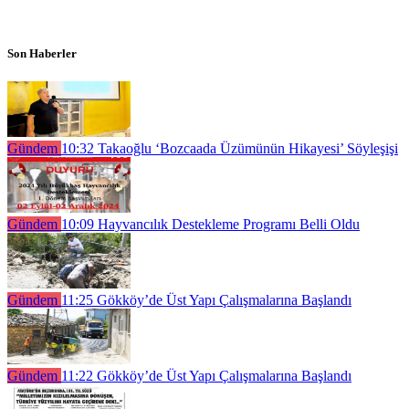
Son Haberler
Gündem
10:32
Takaoğlu ‘Bozcaada Üzümünün Hikayesi’ Söyleşişi
Gündem
10:09
Hayvancılık Destekleme Programı Belli Oldu
Gündem
11:25
Gökköy’de Üst Yapı Çalışmalarına Başlandı
Gündem
11:22
Gökköy’de Üst Yapı Çalışmalarına Başlandı