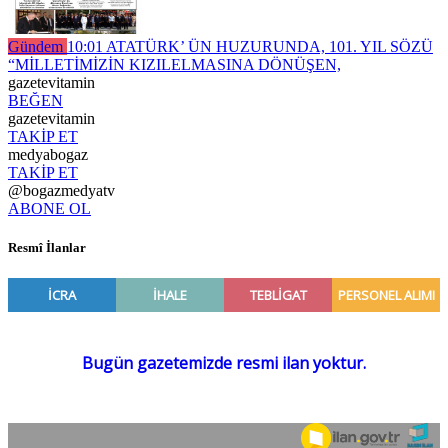
Gündem
10:01
ATATÜRK’ ÜN HUZURUNDA, 101. YIL SÖZÜ
“MİLLETİMİZİN KIZILELMASINA DÖNÜŞEN,
gazetevitamin
BEĞEN
gazetevitamin
TAKİP ET
medyabogaz
TAKİP ET
@bogazmedyatv
ABONE OL
Resmî İlanlar