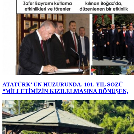
ATATÜRK’ ÜN HUZURUNDA, 101. YIL SÖZÜ
“MİLLETİMİZİN KIZILELMASINA DÖNÜŞEN,