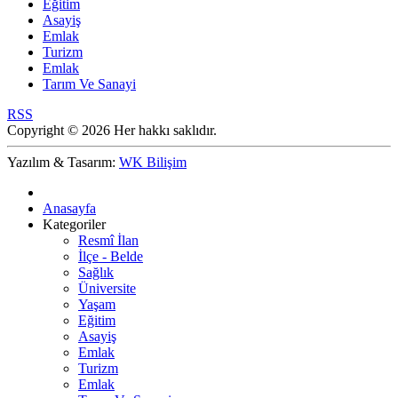
Eğitim
Asayiş
Emlak
Turizm
Emlak
Tarım Ve Sanayi
RSS
Copyright © 2026 Her hakkı saklıdır.
Yazılım & Tasarım:
WK Bilişim
Anasayfa
Kategoriler
Resmî İlan
İlçe - Belde
Sağlık
Üniversite
Yaşam
Eğitim
Asayiş
Emlak
Turizm
Emlak