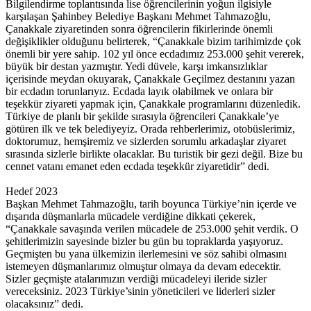
Bilgilendirme toplantısında lise öğrencilerinin yoğun ilgisiyle
karşılaşan Şahinbey Belediye Başkanı Mehmet Tahmazoğlu,
Çanakkale ziyaretinden sonra öğrencilerin fikirlerinde önemli
değişiklikler olduğunu belirterek, “Çanakkale bizim tarihimizde çok
önemli bir yere sahip. 102 yıl önce ecdadımız 253.000 şehit vererek,
büyük bir destan yazmıştır. Yedi düvele, karşı imkansızlıklar
içerisinde meydan okuyarak, Çanakkale Geçilmez destanını yazan
bir ecdadın torunlarıyız. Ecdada layık olabilmek ve onlara bir
teşekkür ziyareti yapmak için, Çanakkale programlarını düzenledik.
Türkiye de planlı bir şekilde sırasıyla öğrencileri Çanakkale’ye
götüren ilk ve tek belediyeyiz. Orada rehberlerimiz, otobüslerimiz,
doktorumuz, hemşiremiz ve sizlerden sorumlu arkadaşlar ziyaret
sırasında sizlerle birlikte olacaklar. Bu turistik bir gezi değil. Bize bu
cennet vatanı emanet eden ecdada teşekkür ziyaretidir” dedi.
Hedef 2023
Başkan Mehmet Tahmazoğlu, tarih boyunca Türkiye’nin içerde ve
dışarıda düşmanlarla mücadele verdiğine dikkati çekerek,
“Çanakkale savaşında verilen mücadele de 253.000 şehit verdik. O
şehitlerimizin sayesinde bizler bu gün bu topraklarda yaşıyoruz.
Geçmişten bu yana ülkemizin ilerlemesini ve söz sahibi olmasını
istemeyen düşmanlarımız olmuştur olmaya da devam edecektir.
Sizler geçmişte atalarımızın verdiği mücadeleyi ileride sizler
vereceksiniz. 2023 Türkiye’sinin yöneticileri ve liderleri sizler
olacaksınız” dedi.