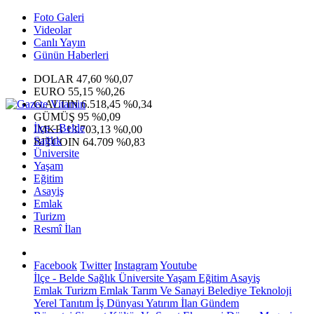
Foto Galeri
Videolar
Canlı Yayın
Günün Haberleri
DOLAR
47,60
%0,07
EURO
55,15
%0,26
G.ALTIN
6.518,45
%0,34
GÜMÜŞ
95
%0,09
İlçe - Belde
IMKB
13.703,13
%0,00
Sağlık
BITCOIN
64.709
%0,83
Üniversite
Yaşam
Eğitim
Asayiş
Emlak
Turizm
Resmî İlan
Facebook
Twitter
Instagram
Youtube
İlçe - Belde
Sağlık
Üniversite
Yaşam
Eğitim
Asayiş
Emlak
Turizm
Emlak
Tarım Ve Sanayi
Belediye
Teknoloji
Yerel
Tanıtım
İş Dünyası
Yatırım
İlan
Gündem