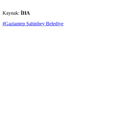
Kaynak:
İHA
#Gaziantep Şahinbey Belediye