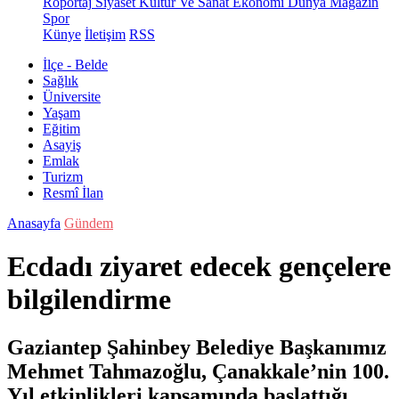
Röportaj
Siyaset
Kültür Ve Sanat
Ekonomi
Dünya
Magazin
Spor
Künye
İletişim
RSS
İlçe - Belde
Sağlık
Üniversite
Yaşam
Eğitim
Asayiş
Emlak
Turizm
Resmî İlan
Anasayfa
Gündem
Ecdadı ziyaret edecek gençelere
bilgilendirme
Gaziantep Şahinbey Belediye Başkanımız
Mehmet Tahmazoğlu, Çanakkale’nin 100.
Yıl etkinlikleri kapsamında başlattığı