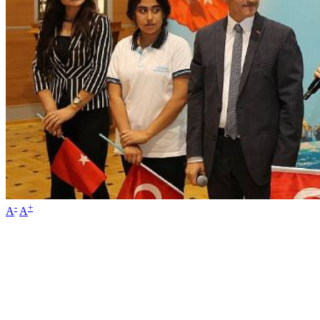
-
+
A
A