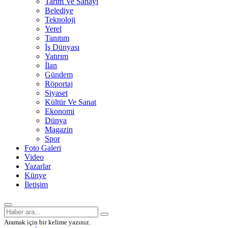
Tarım Ve Sanayi
Belediye
Teknoloji
Yerel
Tanıtım
İş Dünyası
Yatırım
İlan
Gündem
Röportaj
Siyaset
Kültür Ve Sanat
Ekonomi
Dünya
Magazin
Spor
Foto Galeri
Video
Yazarlar
Künye
İletişim
Aramak için bir kelime yazınız.