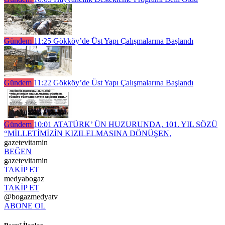
Gündem
11:25
Gökköy’de Üst Yapı Çalışmalarına Başlandı
Gündem
11:22
Gökköy’de Üst Yapı Çalışmalarına Başlandı
Gündem
10:01
ATATÜRK’ ÜN HUZURUNDA, 101. YIL SÖZÜ
“MİLLETİMİZİN KIZILELMASINA DÖNÜŞEN,
gazetevitamin
BEĞEN
gazetevitamin
TAKİP ET
medyabogaz
TAKİP ET
@bogazmedyatv
ABONE OL