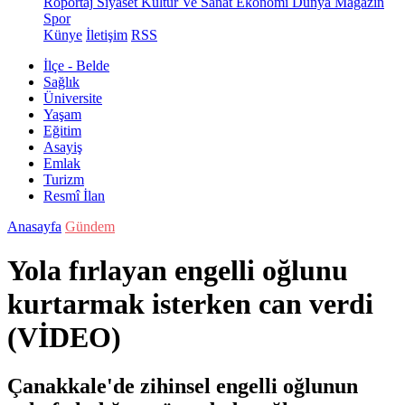
Röportaj
Siyaset
Kültür Ve Sanat
Ekonomi
Dünya
Magazin
Spor
Künye
İletişim
RSS
İlçe - Belde
Sağlık
Üniversite
Yaşam
Eğitim
Asayiş
Emlak
Turizm
Resmî İlan
Anasayfa
Gündem
Yola fırlayan engelli oğlunu
kurtarmak isterken can verdi
(VİDEO)
Çanakkale'de zihinsel engelli oğlunun