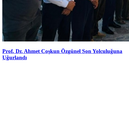
Prof. Dr. Ahmet Coşkun Özgünel Son Yolculuğuna
Uğurlandı