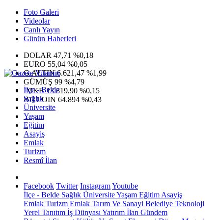
Foto Galeri
Videolar
Canlı Yayın
Günün Haberleri
DOLAR
47,71
%0,18
EURO
55,04
%0,05
G.ALTIN
6.621,47
%1,99
GÜMÜŞ
99
%4,79
İlçe - Belde
IMKB
13.819,90
%0,15
Sağlık
BITCOIN
64.894
%0,43
Üniversite
Yaşam
Eğitim
Asayiş
Emlak
Turizm
Resmî İlan
Facebook
Twitter
Instagram
Youtube
İlçe - Belde
Sağlık
Üniversite
Yaşam
Eğitim
Asayiş
Emlak
Turizm
Emlak
Tarım Ve Sanayi
Belediye
Teknoloji
Yerel
Tanıtım
İş Dünyası
Yatırım
İlan
Gündem