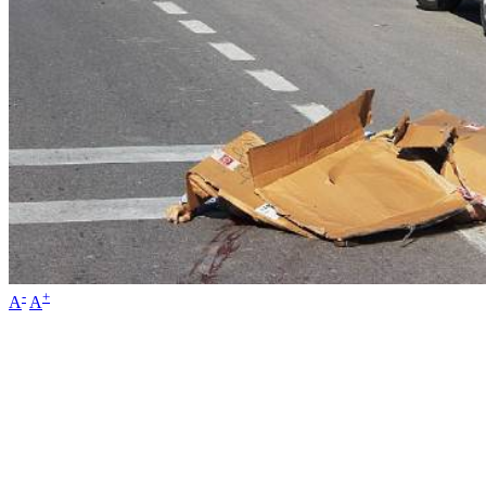
-
+
A
A