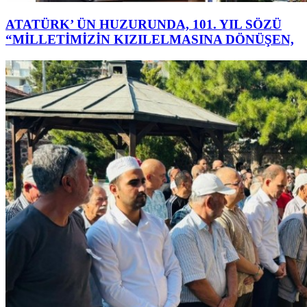
ATATÜRK’ ÜN HUZURUNDA, 101. YIL SÖZÜ
“MİLLETİMİZİN KIZILELMASINA DÖNÜŞEN,