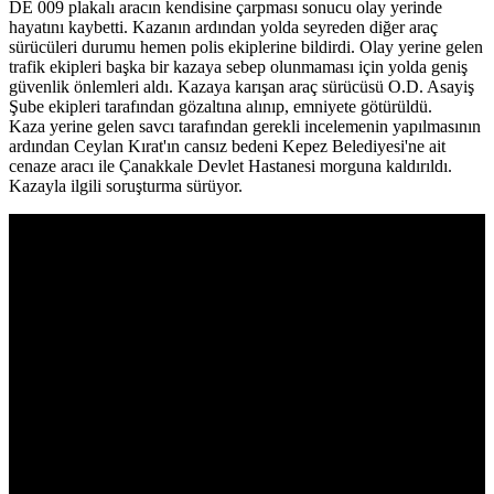
DE 009 plakalı aracın kendisine çarpması sonucu olay yerinde
hayatını kaybetti. Kazanın ardından yolda seyreden diğer araç
sürücüleri durumu hemen polis ekiplerine bildirdi. Olay yerine gelen
trafik ekipleri başka bir kazaya sebep olunmaması için yolda geniş
güvenlik önlemleri aldı. Kazaya karışan araç sürücüsü O.D. Asayiş
Şube ekipleri tarafından gözaltına alınıp, emniyete götürüldü.
Kaza yerine gelen savcı tarafından gerekli incelemenin yapılmasının
ardından Ceylan Kırat'ın cansız bedeni Kepez Belediyesi'ne ait
cenaze aracı ile Çanakkale Devlet Hastanesi morguna kaldırıldı.
Kazayla ilgili soruşturma sürüyor.