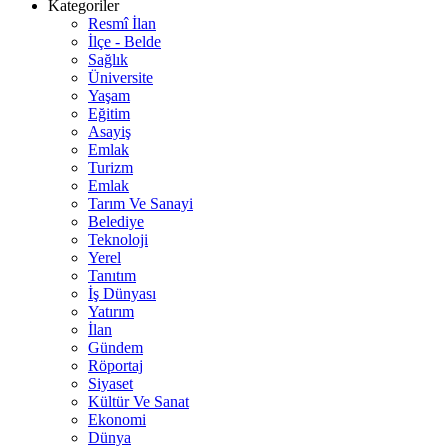
Kategoriler
Resmî İlan
İlçe - Belde
Sağlık
Üniversite
Yaşam
Eğitim
Asayiş
Emlak
Turizm
Emlak
Tarım Ve Sanayi
Belediye
Teknoloji
Yerel
Tanıtım
İş Dünyası
Yatırım
İlan
Gündem
Röportaj
Siyaset
Kültür Ve Sanat
Ekonomi
Dünya