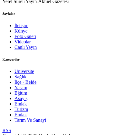
Yerel Süreli Yayın-Aktüel Gazetesi
Sayfalar
İletişim
Künye
Foto Galeri
Videolar
Canlı Yayın
Kategoriler
Üniversite
Sağlık
İlçe - Belde
Yaşam
Eğitim
Asayiş
Emlak
Turizm
Emlak
Tarım Ve Sanayi
RSS