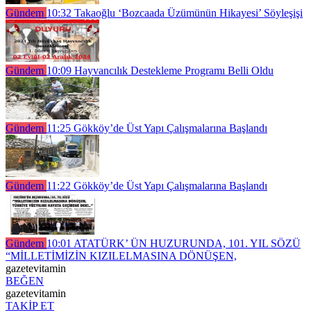
Gündem
10:32
Takaoğlu ‘Bozcaada Üzümünün Hikayesi’ Söyleşişi
Gündem
10:09
Hayvancılık Destekleme Programı Belli Oldu
Gündem
11:25
Gökköy’de Üst Yapı Çalışmalarına Başlandı
Gündem
11:22
Gökköy’de Üst Yapı Çalışmalarına Başlandı
Gündem
10:01
ATATÜRK’ ÜN HUZURUNDA, 101. YIL SÖZÜ
“MİLLETİMİZİN KIZILELMASINA DÖNÜŞEN,
gazetevitamin
BEĞEN
gazetevitamin
TAKİP ET