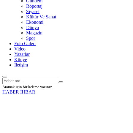
Gündem
Röportaj
Siyaset
Kültür Ve Sanat
Ekonomi
Dünya
Magazin
Spor
Foto Galeri
Video
Yazarlar
Künye
İletişim
Aramak için bir kelime yazınız.
HABER İHBAR