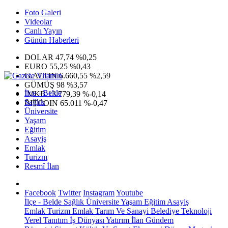
Foto Galeri
Videolar
Canlı Yayın
Günün Haberleri
DOLAR
47,74
%0,25
EURO
55,25
%0,43
G.ALTIN
6.660,55
%2,59
GÜMÜŞ
98
%3,57
İlçe - Belde
IMKB
13.779,39
%-0,14
Sağlık
BITCOIN
65.011
%-0,47
Üniversite
Yaşam
Eğitim
Asayiş
Emlak
Turizm
Resmî İlan
Facebook
Twitter
Instagram
Youtube
İlçe - Belde
Sağlık
Üniversite
Yaşam
Eğitim
Asayiş
Emlak
Turizm
Emlak
Tarım Ve Sanayi
Belediye
Teknoloji
Yerel
Tanıtım
İş Dünyası
Yatırım
İlan
Gündem