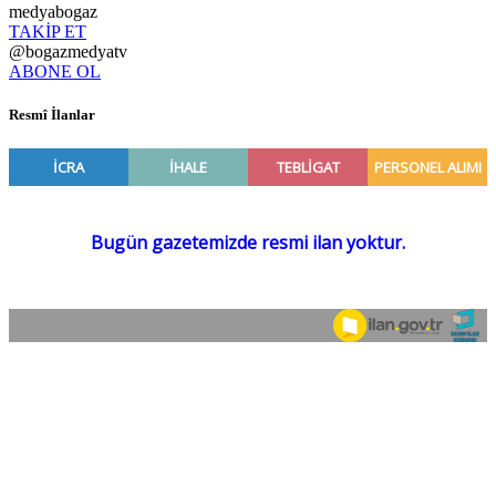
medyabogaz
TAKİP ET
@bogazmedyatv
ABONE OL
Resmî İlanlar