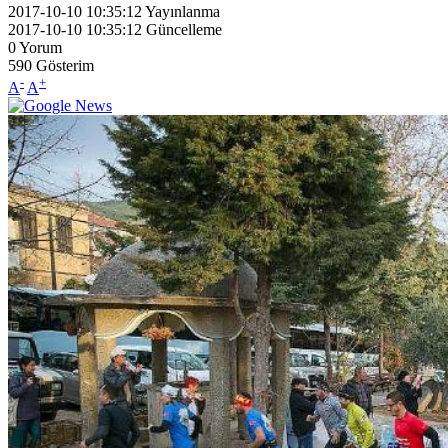
2017-10-10 10:35:12
Yayınlanma
2017-10-10 10:35:12
Güncelleme
0
Yorum
590
Gösterim
-
+
A
A