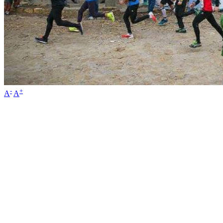
-
+
A
A