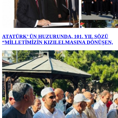
ATATÜRK’ ÜN HUZURUNDA, 101. YIL SÖZÜ
“MİLLETİMİZİN KIZILELMASINA DÖNÜŞEN,