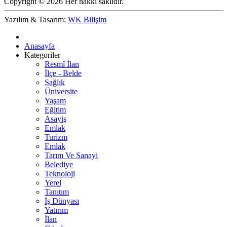
Copyright © 2026 Her hakkı saklıdır.
Yazılım & Tasarım:
WK Bilişim
Anasayfa
Kategoriler
Resmî İlan
İlçe - Belde
Sağlık
Üniversite
Yaşam
Eğitim
Asayiş
Emlak
Turizm
Emlak
Tarım Ve Sanayi
Belediye
Teknoloji
Yerel
Tanıtım
İş Dünyası
Yatırım
İlan