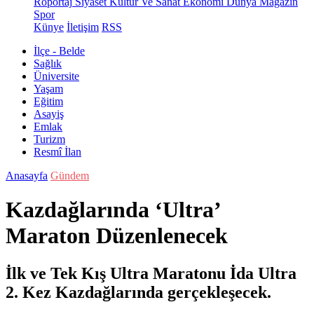
Röportaj
Siyaset
Kültür Ve Sanat
Ekonomi
Dünya
Magazin
Spor
Künye
İletişim
RSS
İlçe - Belde
Sağlık
Üniversite
Yaşam
Eğitim
Asayiş
Emlak
Turizm
Resmî İlan
Anasayfa
Gündem
Kazdağlarında ‘Ultra’
Maraton Düzenlenecek
İlk ve Tek Kış Ultra Maratonu İda Ultra
2. Kez Kazdağlarında gerçekleşecek.